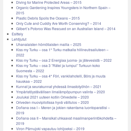
Diving for Marine Protected Areas – 2015
Organic Gardening Inspires Youngsters in Northern Spain –
2015
Plastic Debris Spoils the Oceans – 2015
Only Cute and Cuddly Are Worth Conserving? – 2014
Gilbert´s Potoroo Was Rescued on an Australian Island – 2014
Esittely
Lehtijutut
Uhanalaisten hömötiaisten mailla – 2025
Kiss my Turku – osa 1* Turku matkalla hiilineutraaliuteen –
2022
Kiss my Turku – osa 2 Energiaa juoma- ja jätevesistä – 2022
Kiss my Turku – osa 3 ”Rätei ja lumpui” Turkuun koko
Suomesta – 2022
Kiss my Turku – osa 4* Föri, vankilahotelli, Börs ja muuta
hauskaa – 2022
Kunnat ja seurakunnat yhdessä ilmastotyöhön – 2021
Ympäristöystävällisen ilmalämpöpumpun valinta – 2020
Jouluksi 2021 uuteen kotiin Orivedelle – 2020
Oriveden muovipilotissa hyvä välitulos – 2020
Doñana osa I – Meren ja jokien rakentama luontoparatiisi –
2019
Doñana osa II – Mansikat uhkaavat maailmanperintökohdetta –
2019
Viron Pärnujoki vapautuu lohijoeksi – 2019