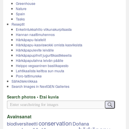
Greenhouse
Nature
Spain
Tasks
Reseptit
Enkelintukkahillo viikunakurpitsasta
Hannan naattimuhennos
Härkäpapu-falafelit
Härkäpapu-kasviswokki omista kasviksista
Härkäpapulevite leivälle
Härkäpapupihvit jugurttikastikkeella
Härkäpaputahna leivän päälle
Helppo vegaaninen basilikapesto
Lehtikaalista keittoa sun muuta
Poro-tattimureke
Sähkötekniikkaa
Search Images in NextGEN Galleries
Search photos • Etsi kuvia
Avainsanat
conservation
biodiversiteetti
Doñana