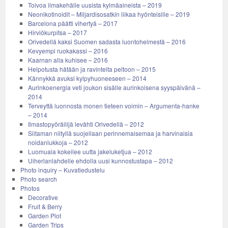
Toivoa ilmakehälle uusista kylmäaineista – 2019
Neonikotinoidit – Miljardisosatkin liikaa hyönteisille – 2019
Barcelona päätti vihertyä – 2017
Hirviökurpitsa – 2017
Orivedellä kaksi Suomen sadasta luontohelmestä – 2016
Kevyempi ruokakassi – 2016
Kaarnan alla kuhisee – 2016
Helpotusta hätään ja ravinteita peltoon – 2015
Kännykkä avuksi kylpyhuoneeseen – 2014
Aurinkoenergia veti joukon sisälle aurinkoisena syyspäivänä –
2014
Terveyttä luonnosta monen tieteen voimin – Argumenta-hanke
– 2014
Ilmastopyöräilijä levähti Orivedellä – 2012
Siitaman niityllä suojellaan perinnemaisemaa ja harvinaisia
noidanlukkoja – 2012
Luomuala kokeilee uutta jakeluketjua – 2012
Uiherlanlahdelle ehdolla uusi kunnostustapa – 2012
Photo inquiry – Kuvatiedustelu
Photo search
Photos
Decorative
Fruit & Berry
Garden Plot
Garden Trips