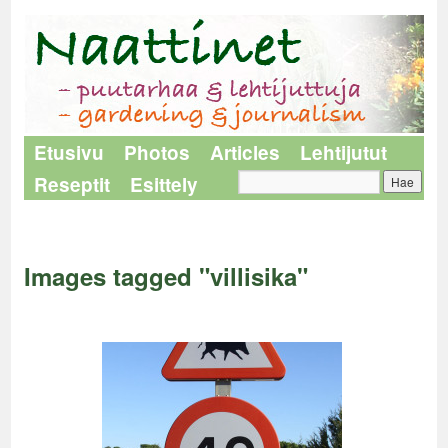
Etusivu
Photos
Articles
Lehtijutut
Reseptit
Esittely
Naattinet
>
Images tagged "villisika"
Images tagged "villisika"