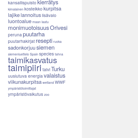
kierrätys
kansallispuisto
kurpitsa
kosteikko
kimalainen
lajike
lannoitus
lisävalo
luontoalue
maan laatu
monimuotoisuus
Orivesi
puutarha
peruna
resepti
puutarhakirjat
ruoka
siemen
sadonkorjuu
species
siemenluettelo
Spain
tahna
taimikasvatus
taimipiiri
Turku
talvi
valaistus
uusiutuva energia
viikunakurpitsa
WWF
wetland
ympäristötoimittajat
ympäristövaikutus
zoo