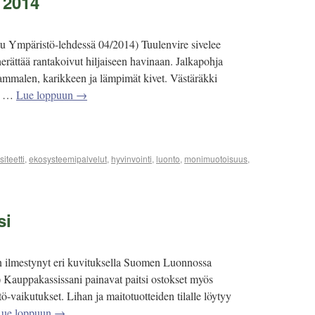
 2014
tu Ympäristö-lehdessä 04/2014) Tuulenvire sivelee
herättää rantakoivut hiljaiseen havinaan. Jalkapohja
ammalen, karikkeen ja lämpimät kivet. Västäräkki
u …
Lue loppuun
→
siteetti
,
ekosysteemipalvelut
,
hyvinvointi
,
luonto
,
monimuotoisuus
,
si
on ilmestynyt eri kuvituksella Suomen Luonnossa
 Kauppakassissani painavat paitsi ostokset myös
ö-vaikutukset. Lihan ja maitotuotteiden tilalle löytyy
ue loppuun
→