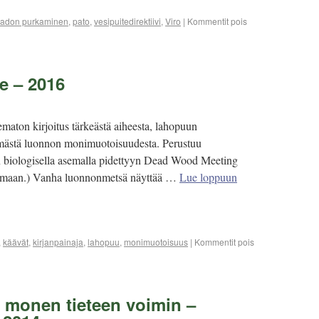
adon purkaminen
,
pato
,
vesipuitedirektiivi
,
Viro
|
Kommentit pois
e – 2016
ematon kirjoitus tärkeästä aiheesta, lahopuun
ämästä luonnon monimuotoisuudesta. Perustuu
biologisella asemalla pidettyyn Dead Wood Meeting
umaan.) Vanha luonnonmetsä näyttää …
Lue loppuun
,
käävät
,
kirjanpainaja
,
lahopuu
,
monimuotoisuus
|
Kommentit pois
a monen tieteen voimin –