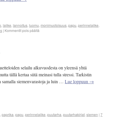
o
,
lajike
,
lannoitus
,
luomu
,
monimuotoisuus
,
papu
,
perinnelajike
,
us
|
Kommentit pois päältä
ä
etteloiden selailu alkuvuodesta on yleensä yhtä
utta tällä kertaa siitä meinasi tulla stressi. Tarkistin
n samalla siemenvarastoja ja luin …
Lue loppuun
→
,
paprika
,
papu
,
perinnelajike
,
puutarha
,
puutarhakirjat
,
siemen
|
7