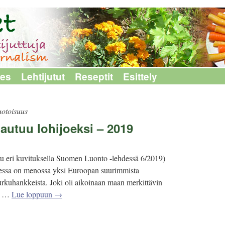
les
Lehtijutut
Reseptit
Esittely
otoisuus
autuu lohijoeksi – 2019
tu eri kuvituksella Suomen Luonto -lehdessä 6/2019)
essa on menossa yksi Euroopan suurimmista
rkuhankkeista. Joki oli aikoinaan maan merkittävin
i, …
Lue loppuun
→