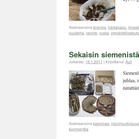
Avainsanoina
energia
,
härkäpapu
,
ilmast
puutarha
,
ravinto
,
ruoka
,
ympäristövaikut
Sekaisin siemenist
Julkaistu:
16.1.2011
|
Kirjoittanut:
Auli
Siemenlu
juhlaa, m
nimittäi
Avainsanoina
kasvimaa
,
monimuotoisuus
kommenttia