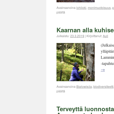
Avainsanoina
lohijoki
,
monimuotoisuus
,
p
päältä
Kaarnan alla kuhise
Julkaistu:
23.3.2019
|
Kirjoittanut:
Auli
(Julkais
ylläpit
Lammin 
-tapaht
→
Avainsanoina
Białowieża
,
biodiversiteetti
päältä
Terveyttä luonnost