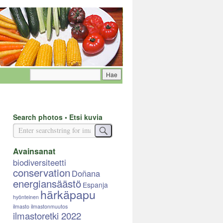
Search photos • Etsi kuvia
Avainsanat
biodiversiteetti
conservation
Doñana
energiansäästö
Espanja
härkäpapu
hyönteinen
ilmasto
ilmastonmuutos
ilmastoretki 2022