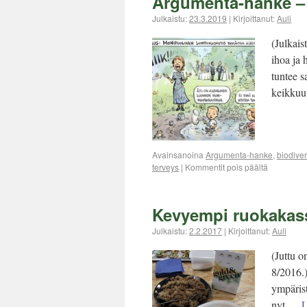
Argumenta-hanke –
Julkaistu:
23.3.2019
|
Kirjoittanut:
Auli
(Julkais
ihoa ja 
tuntee s
keikku
Avainsanoina
Argumenta-hanke
,
biodiver
terveys
|
Kommentit pois päältä
Kevyempi ruokakas
Julkaistu:
2.2.2017
|
Kirjoittanut:
Auli
(Juttu 
8/2016.)
ympärist
nyt …
L