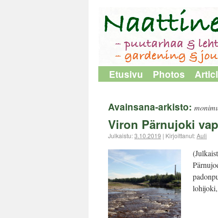
Etusivu
Photos
Artic
Avainsana-arkisto:
monimu
Viron Pärnujoki vap
Julkaistu:
3.10.2019
|
Kirjoittanut:
Auli
(Julkais
Pärnujo
padonpu
lohijok