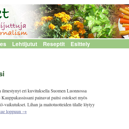
les
Lehtijutut
Reseptit
Esittely
si
on ilmestynyt eri kuvituksella Suomen Luonnossa
 Kauppakassissani painavat paitsi ostokset myös
ö-vaikutukset. Lihan ja maitotuotteiden tilalle löytyy
ue loppuun
→