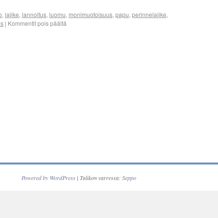
o
,
lajike
,
lannoitus
,
luomu
,
monimuotoisuus
,
papu
,
perinnelajike
,
us
|
Kommentit pois päältä
Powered by WordPress
| Talikon varressa:
Seppo