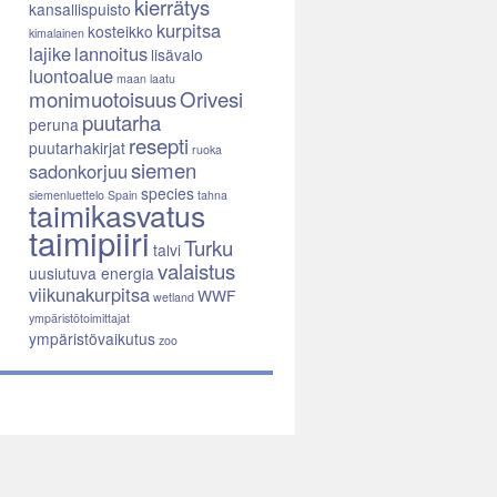
kierrätys
kansallispuisto
kurpitsa
kosteikko
kimalainen
lajike
lannoitus
lisävalo
luontoalue
maan laatu
monimuotoisuus
Orivesi
puutarha
peruna
resepti
puutarhakirjat
ruoka
siemen
sadonkorjuu
species
siemenluettelo
Spain
tahna
taimikasvatus
taimipiiri
Turku
talvi
valaistus
uusiutuva energia
viikunakurpitsa
WWF
wetland
ympäristötoimittajat
ympäristövaikutus
zoo