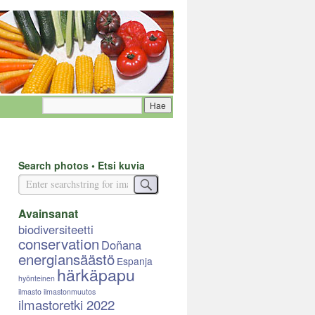
Search photos • Etsi kuvia
Avainsanat
biodiversiteetti
conservation
Doñana
energiansäästö
Espanja
härkäpapu
hyönteinen
ilmasto
ilmastonmuutos
ilmastoretki 2022