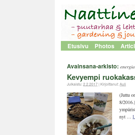
Etusivu
Photos
Artic
Avainsana-arkisto:
energia
Kevyempi ruokakas
Julkaistu:
2.2.2017
|
Kirjoittanut:
Auli
(Juttu 
8/2016.)
ympärist
nyt …
L