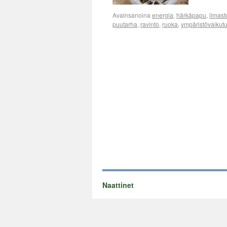
Avainsanoina
energia
,
härkäpapu
,
ilmast
puutarha
,
ravinto
,
ruoka
,
ympäristövaikut
Naattinet