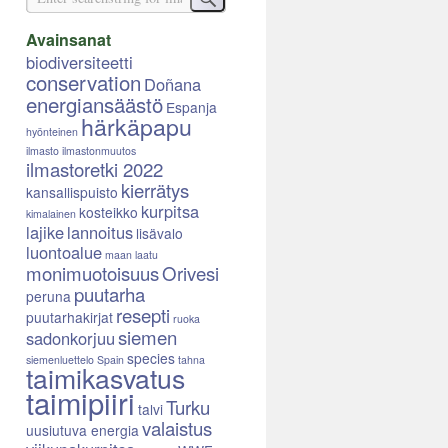
Avainsanat
biodiversiteetti
conservation
Doñana
energiansäästö
Espanja
härkäpapu
hyönteinen
ilmasto
ilmastonmuutos
ilmastoretki 2022
kierrätys
kansallispuisto
kurpitsa
kosteikko
kimalainen
lajike
lannoitus
lisävalo
luontoalue
maan laatu
monimuotoisuus
Orivesi
puutarha
peruna
resepti
puutarhakirjat
ruoka
siemen
sadonkorjuu
species
siemenluettelo
Spain
tahna
taimikasvatus
taimipiiri
Turku
talvi
valaistus
uusiutuva energia