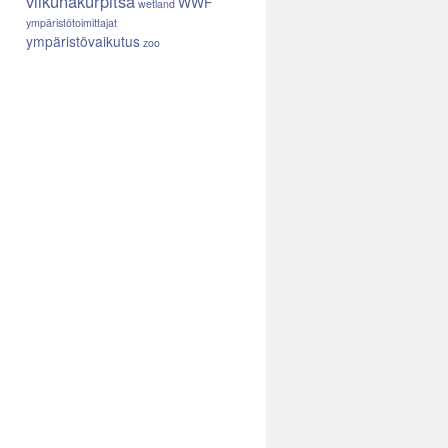
viikunakurpitsa
WWF
wetland
ympäristötoimittajat
ympäristövaikutus
zoo