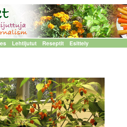
les
Lehtijutut
Reseptit
Esittely