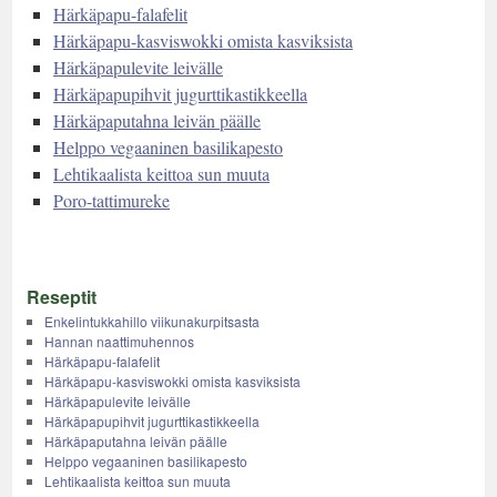
Härkäpapu-falafelit
Härkäpapu-kasviswokki omista kasviksista
Härkäpapulevite leivälle
Härkäpapupihvit jugurttikastikkeella
Härkäpaputahna leivän päälle
Helppo vegaaninen basilikapesto
Lehtikaalista keittoa sun muuta
Poro-tattimureke
Reseptit
Enkelintukkahillo viikunakurpitsasta
Hannan naattimuhennos
Härkäpapu-falafelit
Härkäpapu-kasviswokki omista kasviksista
Härkäpapulevite leivälle
Härkäpapupihvit jugurttikastikkeella
Härkäpaputahna leivän päälle
Helppo vegaaninen basilikapesto
Lehtikaalista keittoa sun muuta