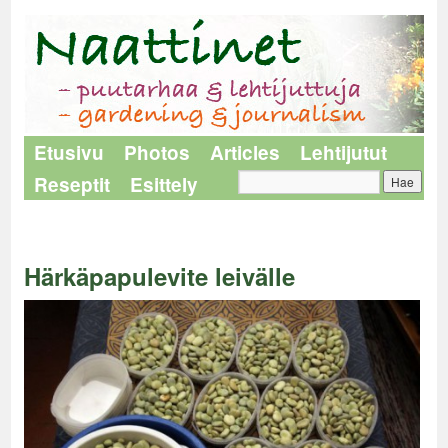
Etusivu
Photos
Articles
Lehtijutut
Reseptit
Esittely
Naattinet
>
Reseptit
>
Härkäpapulevite leivälle
Härkäpapulevite leivälle