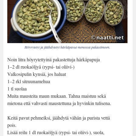
Höyrytetyt ja jäähdytetyt härkäpavut menossa pakastimeen.
Noin litra höyrytettyinä pakastettuja härkäpapuja
1–2 dl ruokaöljyä (rypsi- tai oliivi-)
Valkosipulin kynsiä, jos haluat
1–2 rkl sitruunamehua
1 tl suolaa
Muita mausteita maun mukaan. Tahna maistuu sekä
mietona että vahvasti maustettuna ja hyvinkin tulisena.
Keitä pavut pehmeiksi, jäähdytä vähän ja purista vettä
pois.
Lisää reilu 1 dl ruokaöljyä (rypsi- tai oliivi-), suola,