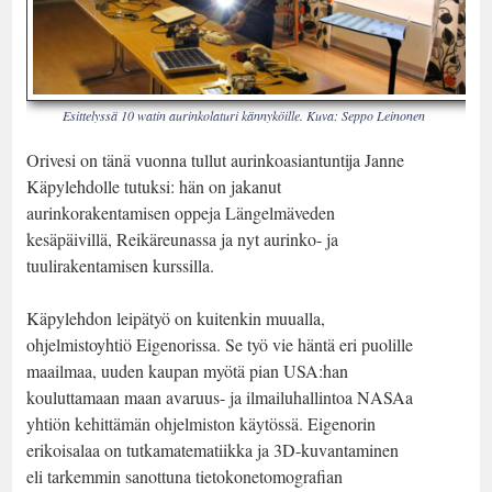
Esittelyssä 10 watin aurinkolaturi kännyköille. Kuva: Seppo Leinonen
Orivesi on tänä vuonna tullut aurinkoasiantuntija Janne
Käpylehdolle tutuksi: hän on jakanut
aurinkorakentamisen oppeja Längelmäveden
kesäpäivillä, Reikäreunassa ja nyt aurinko- ja
tuulirakentamisen kurssilla.
Käpylehdon leipätyö on kuitenkin muualla,
ohjelmistoyhtiö Eigenorissa. Se työ vie häntä eri puolille
maailmaa, uuden kaupan myötä pian USA:han
kouluttamaan maan avaruus- ja ilmailuhallintoa NASAa
yhtiön kehittämän ohjelmiston käytössä. Eigenorin
erikoisalaa on tutkamatematiikka ja 3D-kuvantaminen
eli tarkemmin sanottuna tietokonetomografian