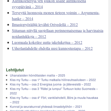
Aurinkoenergia veti joukon sisälle aurinkoisena
syyspäivänä – 2014
Terveyttä luonnosta monen tieteen voimin – Argumenta-
hanke – 2014
Ilmastopyöräilijä levähti Orivedellä – 2012
Siitaman niityllä suojellaan perinnemaisemaa ja harvinaisia
noidanlukkoja – 2012
Luomuala kokeilee uutta jakeluketjua – 2012
Uiherlanlahdelle ehdolla uusi kunnostustapa – 2012
Lehtijutut
Uhanalaisten hömötiaisten mailla – 2025
Kiss my Turku – osa 1* Turku matkalla hiilineutraaliuteen – 2022
Kiss my Turku – osa 2 Energiaa juoma- ja jätevesistä – 2022
Kiss my Turku – osa 3 ”Rätei ja lumpui” Turkuun koko Suomesta –
2022
Kiss my Turku – osa 4* Föri, vankilahotelli, Börs ja muuta hauskaa
– 2022
Kunnat ja seurakunnat yhdessä ilmastotyöhön – 2021
Ympäristöystävällisen ilmalämpöpumpun valinta – 2020