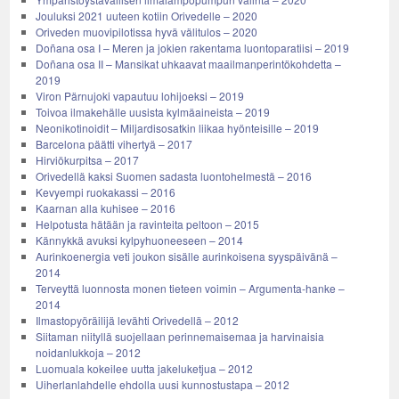
Jouluksi 2021 uuteen kotiin Orivedelle – 2020
Oriveden muovipilotissa hyvä välitulos – 2020
Doñana osa I – Meren ja jokien rakentama luontoparatiisi – 2019
Doñana osa II – Mansikat uhkaavat maailmanperintökohdetta –
2019
Viron Pärnujoki vapautuu lohijoeksi – 2019
Toivoa ilmakehälle uusista kylmäaineista – 2019
Neonikotinoidit – Miljardisosatkin liikaa hyönteisille – 2019
Barcelona päätti vihertyä – 2017
Hirviökurpitsa – 2017
Orivedellä kaksi Suomen sadasta luontohelmestä – 2016
Kevyempi ruokakassi – 2016
Kaarnan alla kuhisee – 2016
Helpotusta hätään ja ravinteita peltoon – 2015
Kännykkä avuksi kylpyhuoneeseen – 2014
Aurinkoenergia veti joukon sisälle aurinkoisena syyspäivänä –
2014
Terveyttä luonnosta monen tieteen voimin – Argumenta-hanke –
2014
Ilmastopyöräilijä levähti Orivedellä – 2012
Siitaman niityllä suojellaan perinnemaisemaa ja harvinaisia
noidanlukkoja – 2012
Luomuala kokeilee uutta jakeluketjua – 2012
Uiherlanlahdelle ehdolla uusi kunnostustapa – 2012