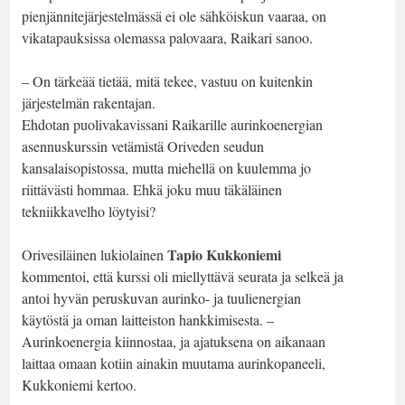
pienjännitejärjestelmässä ei ole sähköiskun vaaraa, on
vikatapauksissa olemassa palovaara, Raikari sanoo.
– On tärkeää tietää, mitä tekee, vastuu on kuitenkin
järjestelmän rakentajan.
Ehdotan puolivakavissani Raikarille aurinkoenergian
asennuskurssin vetämistä Oriveden seudun
kansalaisopistossa, mutta miehellä on kuulemma jo
riittävästi hommaa. Ehkä joku muu täkäläinen
tekniikkavelho löytyisi?
Tapio Kukkoniemi
Orivesiläinen lukiolainen
kommentoi, että kurssi oli miellyttävä seurata ja selkeä ja
antoi hyvän peruskuvan aurinko- ja tuulienergian
käytöstä ja oman laitteiston hankkimisesta. –
Aurinkoenergia kiinnostaa, ja ajatuksena on aikanaan
laittaa omaan kotiin ainakin muutama aurinkopaneeli,
Kukkoniemi kertoo.