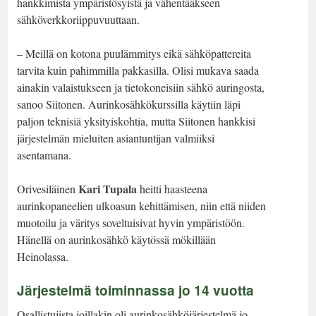
hankkimista ympäristösyistä ja vähentääkseen
sähköverkkoriippuvuuttaan.
– Meillä on kotona puulämmitys eikä sähköpattereita
tarvita kuin pahimmilla pakkasilla. Olisi mukava saada
ainakin valaistukseen ja tietokoneisiin sähkö auringosta,
sanoo Siitonen. Aurinkosähkökurssilla käytiin läpi
paljon teknisiä yksityiskohtia, mutta Siitonen hankkisi
järjestelmän mieluiten asiantuntijan valmiiksi
asentamana.
Kari Tupala
Orivesiläinen
heitti haasteena
aurinkopaneelien ulkoasun kehittämisen, niin että niiden
muotoilu ja väritys soveltuisivat hyvin ympäristöön.
Hänellä on aurinkosähkö käytössä mökillään
Heinolassa.
Järjestelmä toiminnassa jo 14 vuotta
Osallistujista joillakin oli aurinkosähköjärjestelmä jo