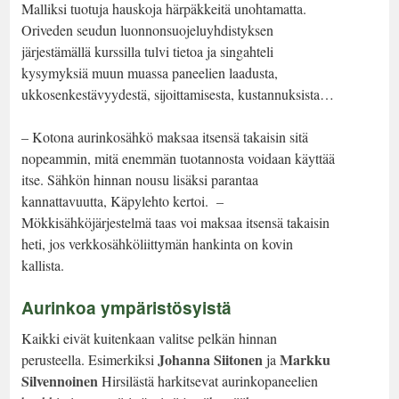
Malliksi tuotuja hauskoja härpäkkeitä unohtamatta.
Oriveden seudun luonnonsuojeluyhdistyksen
järjestämällä kurssilla tulvi tietoa ja singahteli
kysymyksiä muun muassa paneelien laadusta,
ukkosenkestävyydestä, sijoittamisesta, kustannuksista…
– Kotona aurinkosähkö maksaa itsensä takaisin sitä
nopeammin, mitä enemmän tuotannosta voidaan käyttää
itse. Sähkön hinnan nousu lisäksi parantaa
kannattavuutta, Käpylehto kertoi. –
Mökkisähköjärjestelmä taas voi maksaa itsensä takaisin
heti, jos verkkosähköliittymän hankinta on kovin
kallista.
Aurinkoa ympäristösyistä
Kaikki eivät kuitenkaan valitse pelkän hinnan
Johanna Siitonen
Markku
perusteella. Esimerkiksi
ja
Silvennoinen
Hirsilästä harkitsevat aurinkopaneelien