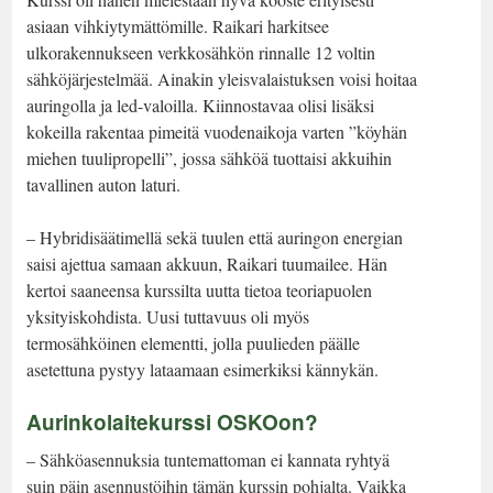
asiaan vihkiytymättömille. Raikari harkitsee
ulkorakennukseen verkkosähkön rinnalle 12 voltin
sähköjärjestelmää. Ainakin yleisvalaistuksen voisi hoitaa
auringolla ja led-valoilla. Kiinnostavaa olisi lisäksi
kokeilla rakentaa pimeitä vuodenaikoja varten ”köyhän
miehen tuulipropelli”, jossa sähköä tuottaisi akkuihin
tavallinen auton laturi.
– Hybridisäätimellä sekä tuulen että auringon energian
saisi ajettua samaan akkuun, Raikari tuumailee. Hän
kertoi saaneensa kurssilta uutta tietoa teoriapuolen
yksityiskohdista. Uusi tuttavuus oli myös
termosähköinen elementti, jolla puulieden päälle
asetettuna pystyy lataamaan esimerkiksi kännykän.
Aurinkolaitekurssi OSKOon?
– Sähköasennuksia tuntemattoman ei kannata ryhtyä
suin päin asennustöihin tämän kurssin pohjalta. Vaikka