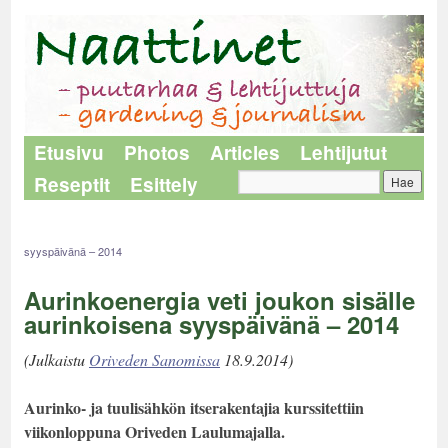
Etusivu
Photos
Articles
Lehtijutut
Reseptit
Esittely
Naattinet
>
Lehtijutut
>
Aurinkoenergia veti joukon sisälle aurinkoisena
syyspäivänä – 2014
Aurinkoenergia veti joukon sisälle
aurinkoisena syyspäivänä – 2014
(Julkaistu
Oriveden Sanomissa
18.9.2014)
Aurinko- ja tuulisähkön itserakentajia kurssitettiin
viikonloppuna Oriveden Laulumajalla.