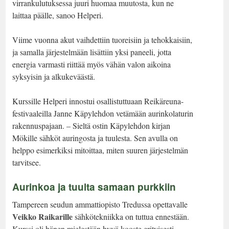
virrankulutuksessa juuri huomaa muutosta, kun ne
laittaa päälle, sanoo Helperi.
Viime vuonna akut vaihdettiin tuoreisiin ja tehokkaisiin,
ja samalla järjestelmään lisättiin yksi paneeli, jotta
energia varmasti riittää myös vähän valon aikoina
syksyisin ja alkukeväästä.
Kurssille Helperi innostui osallistuttuaan Reikäreuna-
festivaaleilla Janne Käpylehdon vetämään aurinkolaturin
rakennuspajaan. – Sieltä ostin Käpylehdon kirjan
Mökille sähköt auringosta ja tuulesta. Sen avulla on
helppo esimerkiksi mitoittaa, miten suuren järjestelmän
tarvitsee.
Aurinkoa ja tuulta samaan purkkiin
Tampereen seudun ammattiopisto Tredussa opettavalle
Veikko Raikarille
sähkötekniikka on tuttua ennestään.
Kurssi oli hänen mielestään hyvä kooste erityisesti