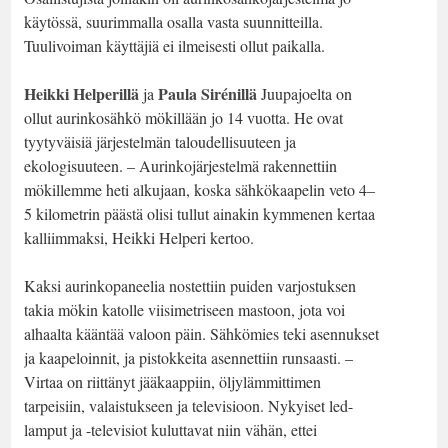
käytössä, suurimmalla osalla vasta suunnitteilla.
Tuulivoiman käyttäjiä ei ilmeisesti ollut paikalla.
Heikki Helperillä
Paula Sirénillä
ja
Juupajoelta on
ollut aurinkosähkö mökillään jo 14 vuotta. He ovat
tyytyväisiä järjestelmän taloudellisuuteen ja
ekologisuuteen. – Aurinkojärjestelmä rakennettiin
mökillemme heti alkujaan, koska sähkökaapelin veto 4–
5 kilometrin päästä olisi tullut ainakin kymmenen kertaa
kalliimmaksi, Heikki Helperi kertoo.
Kaksi aurinkopaneelia nostettiin puiden varjostuksen
takia mökin katolle viisimetriseen mastoon, jota voi
alhaalta kääntää valoon päin. Sähkömies teki asennukset
ja kaapeloinnit, ja pistokkeita asennettiin runsaasti. –
Virtaa on riittänyt jääkaappiin, öljylämmittimen
tarpeisiin, valaistukseen ja televisioon. Nykyiset led-
lamput ja -televisiot kuluttavat niin vähän, ettei