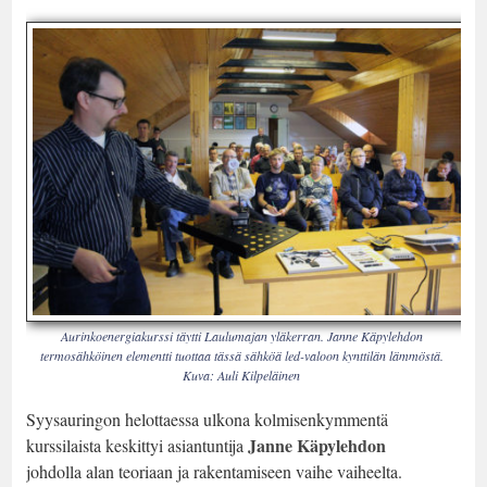
Aurinkoenergiakurssi täytti Laulumajan yläkerran. Janne Käpylehdon
termosähköinen elementti tuottaa tässä sähköä led-valoon kynttilän lämmöstä.
Kuva: Auli Kilpeläinen
Syysauringon helottaessa ulkona kolmisenkymmentä
Janne Käpylehdon
kurssilaista keskittyi asiantuntija
johdolla alan teoriaan ja rakentamiseen vaihe vaiheelta.