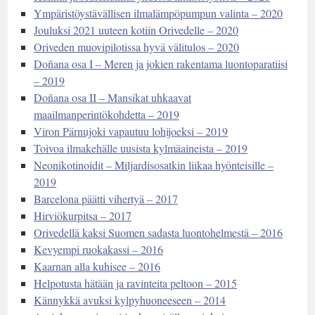
Ympäristöystävällisen ilmalämpöpumpun valinta – 2020
Jouluksi 2021 uuteen kotiin Orivedelle – 2020
Oriveden muovipilotissa hyvä välitulos – 2020
Doñana osa I – Meren ja jokien rakentama luontoparatiisi
– 2019
Doñana osa II – Mansikat uhkaavat
maailmanperintökohdetta – 2019
Viron Pärnujoki vapautuu lohijoeksi – 2019
Toivoa ilmakehälle uusista kylmäaineista – 2019
Neonikotinoidit – Miljardisosatkin liikaa hyönteisille –
2019
Barcelona päätti vihertyä – 2017
Hirviökurpitsa – 2017
Orivedellä kaksi Suomen sadasta luontohelmestä – 2016
Kevyempi ruokakassi – 2016
Kaarnan alla kuhisee – 2016
Helpotusta hätään ja ravinteita peltoon – 2015
Kännykkä avuksi kylpyhuoneeseen – 2014