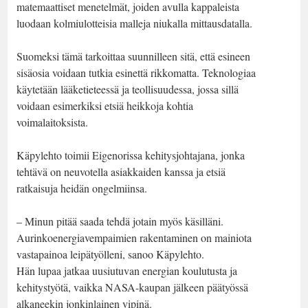
matemaattiset menetelmät, joiden avulla kappaleista
luodaan kolmiulotteisia malleja niukalla mittausdatalla.
Suomeksi tämä tarkoittaa suunnilleen sitä, että esineen
sisäosia voidaan tutkia esinettä rikkomatta. Teknologiaa
käytetään lääketieteessä ja teollisuudessa, jossa sillä
voidaan esimerkiksi etsiä heikkoja kohtia
voimalaitoksista.
Käpylehto toimii Eigenorissa kehitysjohtajana, jonka
tehtävä on neuvotella asiakkaiden kanssa ja etsiä
ratkaisuja heidän ongelmiinsa.
– Minun pitää saada tehdä jotain myös käsilläni.
Aurinkoenergiavempaimien rakentaminen on mainiota
vastapainoa leipätyölleni, sanoo Käpylehto.
Hän lupaa jatkaa uusiutuvan energian koulutusta ja
kehitystyötä, vaikka NASA-kaupan jälkeen päätyössä
alkaneekin jonkinlainen vipinä.