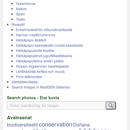
Greenhouse
Nature
Spain
Tasks
Reseptit
Enkelintukkahillo viikunakurpitsasta
Hannan naattimuhennos
Härkäpapu-falafelit
Härkäpapu-kasviswokki omista kasviksista
Härkäpapulevite leivälle
Härkäpapupihvit jugurttikastikkeella
Härkäpaputahna leivän päälle
Helppo vegaaninen basilikapesto
Lehtikaalista keittoa sun muuta
Poro-tattimureke
Sähkötekniikkaa
Search Images in NextGEN Galleries
Search photos • Etsi kuvia
Avainsanat
conservation
biodiversiteetti
Doñana