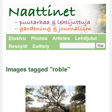
Etusivu
Photos
Articles
Lehtijutut
Reseptit
Esittely
Naattinet
>
Images tagged "roble"
Images tagged "roble"