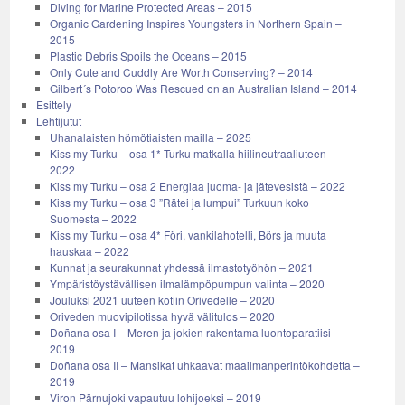
Diving for Marine Protected Areas – 2015
Organic Gardening Inspires Youngsters in Northern Spain –
2015
Plastic Debris Spoils the Oceans – 2015
Only Cute and Cuddly Are Worth Conserving? – 2014
Gilbert´s Potoroo Was Rescued on an Australian Island – 2014
Esittely
Lehtijutut
Uhanalaisten hömötiaisten mailla – 2025
Kiss my Turku – osa 1* Turku matkalla hiilineutraaliuteen –
2022
Kiss my Turku – osa 2 Energiaa juoma- ja jätevesistä – 2022
Kiss my Turku – osa 3 ”Rätei ja lumpui” Turkuun koko
Suomesta – 2022
Kiss my Turku – osa 4* Föri, vankilahotelli, Börs ja muuta
hauskaa – 2022
Kunnat ja seurakunnat yhdessä ilmastotyöhön – 2021
Ympäristöystävällisen ilmalämpöpumpun valinta – 2020
Jouluksi 2021 uuteen kotiin Orivedelle – 2020
Oriveden muovipilotissa hyvä välitulos – 2020
Doñana osa I – Meren ja jokien rakentama luontoparatiisi –
2019
Doñana osa II – Mansikat uhkaavat maailmanperintökohdetta –
2019
Viron Pärnujoki vapautuu lohijoeksi – 2019