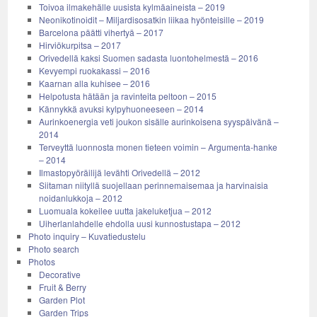
Toivoa ilmakehälle uusista kylmäaineista – 2019
Neonikotinoidit – Miljardisosatkin liikaa hyönteisille – 2019
Barcelona päätti vihertyä – 2017
Hirviökurpitsa – 2017
Orivedellä kaksi Suomen sadasta luontohelmestä – 2016
Kevyempi ruokakassi – 2016
Kaarnan alla kuhisee – 2016
Helpotusta hätään ja ravinteita peltoon – 2015
Kännykkä avuksi kylpyhuoneeseen – 2014
Aurinkoenergia veti joukon sisälle aurinkoisena syyspäivänä –
2014
Terveyttä luonnosta monen tieteen voimin – Argumenta-hanke
– 2014
Ilmastopyöräilijä levähti Orivedellä – 2012
Siitaman niityllä suojellaan perinnemaisemaa ja harvinaisia
noidanlukkoja – 2012
Luomuala kokeilee uutta jakeluketjua – 2012
Uiherlanlahdelle ehdolla uusi kunnostustapa – 2012
Photo inquiry – Kuvatiedustelu
Photo search
Photos
Decorative
Fruit & Berry
Garden Plot
Garden Trips