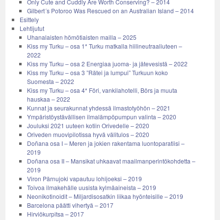
Only Cute and Cuddly Are Worth Conserving? – 2014
Gilbert´s Potoroo Was Rescued on an Australian Island – 2014
Esittely
Lehtijutut
Uhanalaisten hömötiaisten mailla – 2025
Kiss my Turku – osa 1* Turku matkalla hiilineutraaliuteen –
2022
Kiss my Turku – osa 2 Energiaa juoma- ja jätevesistä – 2022
Kiss my Turku – osa 3 ”Rätei ja lumpui” Turkuun koko
Suomesta – 2022
Kiss my Turku – osa 4* Föri, vankilahotelli, Börs ja muuta
hauskaa – 2022
Kunnat ja seurakunnat yhdessä ilmastotyöhön – 2021
Ympäristöystävällisen ilmalämpöpumpun valinta – 2020
Jouluksi 2021 uuteen kotiin Orivedelle – 2020
Oriveden muovipilotissa hyvä välitulos – 2020
Doñana osa I – Meren ja jokien rakentama luontoparatiisi –
2019
Doñana osa II – Mansikat uhkaavat maailmanperintökohdetta –
2019
Viron Pärnujoki vapautuu lohijoeksi – 2019
Toivoa ilmakehälle uusista kylmäaineista – 2019
Neonikotinoidit – Miljardisosatkin liikaa hyönteisille – 2019
Barcelona päätti vihertyä – 2017
Hirviökurpitsa – 2017