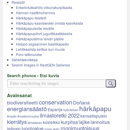
Reseptit
Enkelintukkahillo viikunakurpitsasta
Hannan naattimuhennos
Härkäpapu-falafelit
Härkäpapu-kasviswokki omista kasviksista
Härkäpapulevite leivälle
Härkäpapupihvit jugurttikastikkeella
Härkäpaputahna leivän päälle
Helppo vegaaninen basilikapesto
Lehtikaalista keittoa sun muuta
Poro-tattimureke
Sähkötekniikkaa
Search Images in NextGEN Galleries
Search photos • Etsi kuvia
Avainsanat
conservation
biodiversiteetti
Doñana
härkäpapu
energiansäästö
Espanja
hyönteinen
ilmastoretki 2022
kansallispuisto
ilmasto
ilmastonmuutos
kierrätys
kurpitsa
lajike
lannoitus
kosteikko
kimalainen
monimuotoisuus
luontoalue
lisävalo
maan laatu