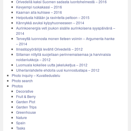
Orivedellä kaksi Suomen sadasta luontohelmestä – 2016
Kevyempi ruokakassi – 2016
Kaarnan alla kuhisee – 2016
Helpotusta hätään ja ravinteita peltoon – 2015
Kännykkä avuksi kylpyhuoneeseen – 2014
Aurinkoenergia veti joukon sisälle aurinkoisena syyspäivänä –
2014
Terveyttä luonnosta monen tieteen voimin – Argumenta-hanke
– 2014
Ilmastopyöräilijä levähti Orivedellä – 2012
Siitaman niityllä suojellaan perinnemaisemaa ja harvinaisia
noidanlukkoja – 2012
Luomuala kokeilee uutta jakeluketjua – 2012
Uiherlanlahdelle ehdolla uusi kunnostustapa – 2012
Photo inquiry – Kuvatiedustelu
Photo search
Photos
Decorative
Fruit & Berry
Garden Plot
Garden Trips
Greenhouse
Nature
Spain
Tasks