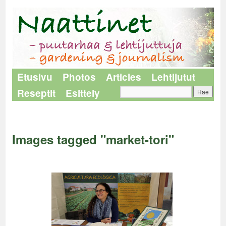
Etusivu
Photos
Articles
Lehtijutut
Reseptit
Esittely
Naattinet
>
Images tagged "market-tori"
Images tagged "market-tori"