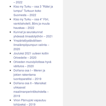
– 2022
Kiss my Turku – osa 3 ”Rätei ja
lumpui” Turkuun koko
Suomesta – 2022
Kiss my Turku – osa 4* Föri,
vankilahotelli, Börs ja muuta
hauskaa – 2022
Kunnat ja seurakunnat
yhdessä ilmastotyöhön – 2021
Ympäristöystävällisen
ilmalämpöpumpun valinta –
2020
Jouluksi 2021 uuteen kotiin
Orivedelle – 2020
Oriveden muovipilotissa hyvä
välitulos – 2020
Doñana osa I – Meren ja
jokien rakentama
luontoparatiisi – 2019
Doñana osa II – Mansikat
uhkaavat
maailmanperintökohdetta –
2019
Viron Pärnujoki vapautuu
lohijoeksi – 2019