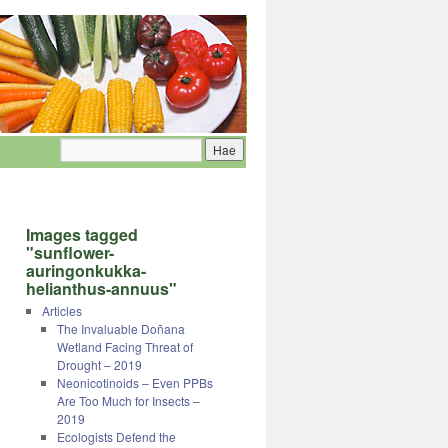
Images tagged
"sunflower-
auringonkukka-
helianthus-annuus"
Articles
The Invaluable Doñana
Wetland Facing Threat of
Drought – 2019
Neonicotinoids – Even PPBs
Are Too Much for Insects –
2019
Ecologists Defend the