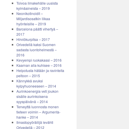
Toivoa ilmakehälle uusista
kylmäaineista – 2019
Neonikotinoidit –
Miljardisosatkin liikaa
hyönteisille – 2019
Barcelona päätti vihertyä –
2017
Hirviökurpitsa – 2017
Orivedellä kaksi Suomen
sadasta luontohelmestä –
2016
Kevyempi ruokakassi – 2016
Kaarnan alla kuhisee – 2016
Helpotusta hätään ja ravinteita
peltoon – 2015
Kännykkä avuksi
kylpyhuoneeseen – 2014
Aurinkoenergia veti joukon
sisälle aurinkoisena
syyspäivänä – 2014
Terveyttä luonnosta monen
tieteen voimin – Argumenta-
hanke – 2014
Ilmastopyöräilijä levähti
Orivedellä – 2012