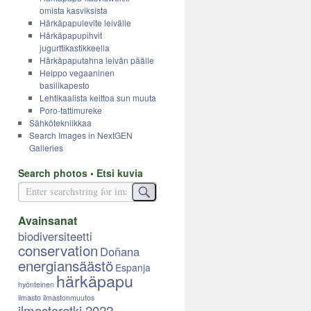
omista kasviksista
Härkäpapulevite leivälle
Härkäpapupihvit
jugurttikastikkeella
Härkäpaputahna leivän päälle
Helppo vegaaninen
basilikapesto
Lehtikaalista keittoa sun muuta
Poro-tattimureke
Sähkötekniikkaa
Search Images in NextGEN
Galleries
Search photos • Etsi kuvia
Avainsanat
biodiversiteetti
conservation
Doñana
energiansäästö
Espanja
härkäpapu
hyönteinen
ilmasto
ilmastonmuutos
ilmastoretki 2022