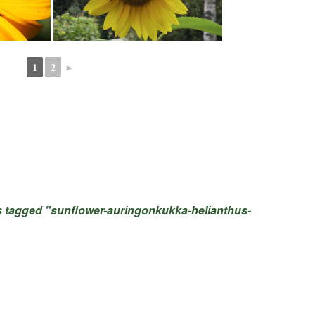
1
2
►
 tagged "sunflower-auringonkukka-helianthus-