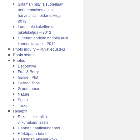
Siitaman niityllä suojellaan
perinnemaisemaa ja
harvinaisia noidanlukkoja –
2012
Luomuala kokeilee uutta
jakeluketjua – 2012
Uiherlanlahdelle ehdolla uusi
kunnostustapa – 2012
Photo inquiry – Kuvatiedustelu
Photo search
Photos
Decorative
Fruit & Berry
Garden Plot
Garden Trips
Greenhouse
Nature
Spain
Tasks
Reseptit
Enkelintukkahillo
viikunakurpitsasta
Hannan naattimuhennos
Härkäpapu-falafelit
Härkäpapu-kasviswokki