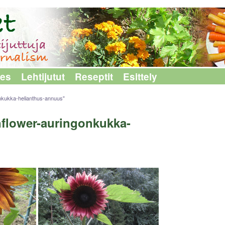
les
Lehtijutut
Reseptit
Esittely
nkukka-helianthus-annuus"
flower-auringonkukka-