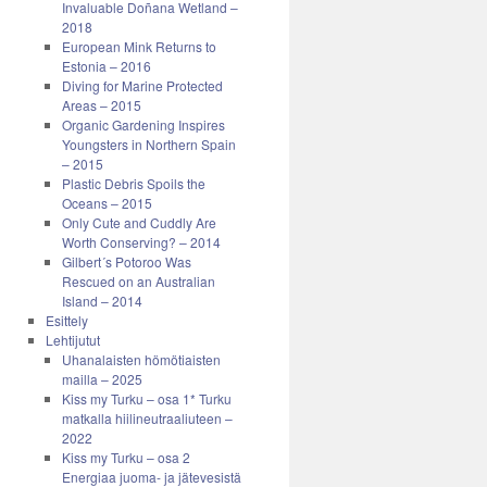
Invaluable Doñana Wetland –
2018
European Mink Returns to
Estonia – 2016
Diving for Marine Protected
Areas – 2015
Organic Gardening Inspires
Youngsters in Northern Spain
– 2015
Plastic Debris Spoils the
Oceans – 2015
Only Cute and Cuddly Are
Worth Conserving? – 2014
Gilbert´s Potoroo Was
Rescued on an Australian
Island – 2014
Esittely
Lehtijutut
Uhanalaisten hömötiaisten
mailla – 2025
Kiss my Turku – osa 1* Turku
matkalla hiilineutraaliuteen –
2022
Kiss my Turku – osa 2
Energiaa juoma- ja jätevesistä