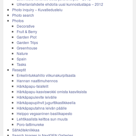
Uiherlanlahdelle ehdolla uusi kunnostustapa – 2012
Photo inquiry – Kuvatiedustelu
Photo search
Photos
Decorative
Fruit & Berry
Garden Plot
Garden Trips
Greenhouse
Nature
Spain
Tasks
Reseptit
Enkelintukkahillo viikunakurpitsasta
Hannan naattimuhennos
Härkäpapu-falafelit
Härkäpapu-kasviswokki omista kasviksista
Härkäpapulevite leivälle
Härkäpapupihvit jugurttikastikkeella
Härkäpaputahna leivän päälle
Helppo vegaaninen basilikapesto
Lehtikaalista keittoa sun muuta
Poro-tattimureke
Sähkötekniikkaa
Search Images in NextGEN Galleries