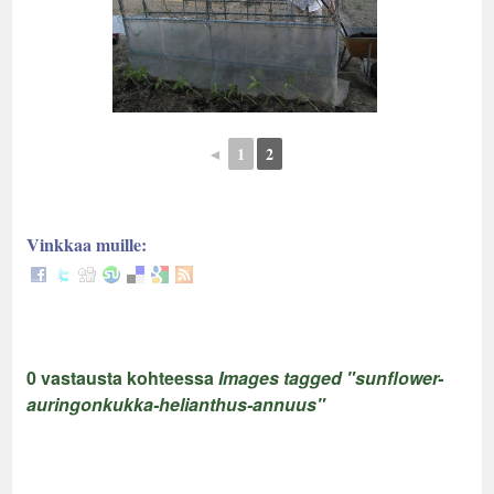
◄
1
2
Vinkkaa muille:
0 vastausta kohteessa
Images tagged "sunflower-
auringonkukka-helianthus-annuus"