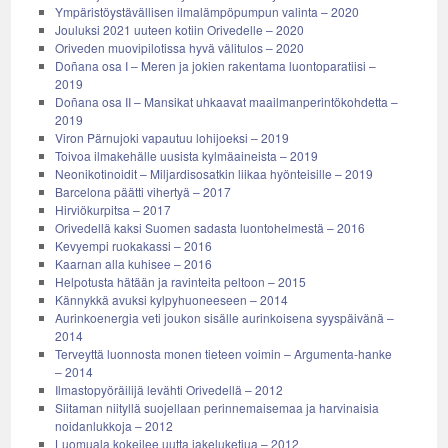
Ympäristöystävällisen ilmalämpöpumpun valinta – 2020
Jouluksi 2021 uuteen kotiin Orivedelle – 2020
Oriveden muovipilotissa hyvä välitulos – 2020
Doñana osa I – Meren ja jokien rakentama luontoparatiisi –
2019
Doñana osa II – Mansikat uhkaavat maailmanperintökohdetta –
2019
Viron Pärnujoki vapautuu lohijoeksi – 2019
Toivoa ilmakehälle uusista kylmäaineista – 2019
Neonikotinoidit – Miljardisosatkin liikaa hyönteisille – 2019
Barcelona päätti vihertyä – 2017
Hirviökurpitsa – 2017
Orivedellä kaksi Suomen sadasta luontohelmestä – 2016
Kevyempi ruokakassi – 2016
Kaarnan alla kuhisee – 2016
Helpotusta hätään ja ravinteita peltoon – 2015
Kännykkä avuksi kylpyhuoneeseen – 2014
Aurinkoenergia veti joukon sisälle aurinkoisena syyspäivänä –
2014
Terveyttä luonnosta monen tieteen voimin – Argumenta-hanke
– 2014
Ilmastopyöräilijä levähti Orivedellä – 2012
Siitaman niityllä suojellaan perinnemaisemaa ja harvinaisia
noidanlukkoja – 2012
Luomuala kokeilee uutta jakeluketjua – 2012