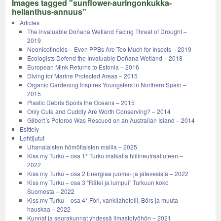
Images tagged "sunflower-auringonkukka-
helianthus-annuus"
Articles
The Invaluable Doñana Wetland Facing Threat of Drought –
2019
Neonicotinoids – Even PPBs Are Too Much for Insects – 2019
Ecologists Defend the Invaluable Doñana Wetland – 2018
European Mink Returns to Estonia – 2016
Diving for Marine Protected Areas – 2015
Organic Gardening Inspires Youngsters in Northern Spain –
2015
Plastic Debris Spoils the Oceans – 2015
Only Cute and Cuddly Are Worth Conserving? – 2014
Gilbert´s Potoroo Was Rescued on an Australian Island – 2014
Esittely
Lehtijutut
Uhanalaisten hömötiaisten mailla – 2025
Kiss my Turku – osa 1* Turku matkalla hiilineutraaliuteen –
2022
Kiss my Turku – osa 2 Energiaa juoma- ja jätevesistä – 2022
Kiss my Turku – osa 3 ”Rätei ja lumpui” Turkuun koko
Suomesta – 2022
Kiss my Turku – osa 4* Föri, vankilahotelli, Börs ja muuta
hauskaa – 2022
Kunnat ja seurakunnat yhdessä ilmastotyöhön – 2021