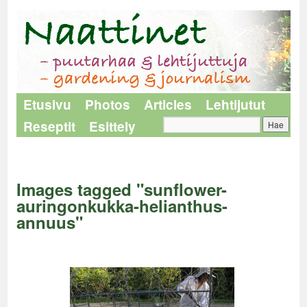
Etusivu
Photos
Articles
Lehtijutut
Reseptit
Esittely
Naattinet
>
Images tagged "sunflower-auringonkukka-helianthus-annuus"
Images tagged "sunflower-
auringonkukka-helianthus-
annuus"