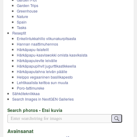
Garden Trips
Greenhouse
Nature
Spain
Tasks
Reseptit
Enkelintukkahillo viikunakurpitsasta
Hannan naattimuhennos
Härkäpapu-falafelit
Härkäpapu-kasviswokki omista kasviksista
Härkäpapulevite leivälle
Härkäpapupihvit jugurttikastikkeella
Härkäpaputahna leivän päälle
Helppo vegaaninen basilikapesto
Lehtikaalista keittoa sun muuta
Poro-tattimureke
Sähkötekniikkaa
Search Images in NextGEN Galleries
Search photos • Etsi kuvia
Avainsanat