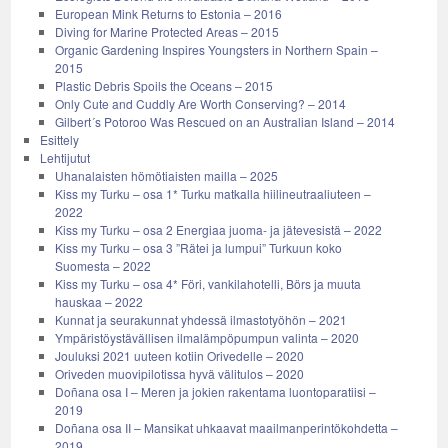
European Mink Returns to Estonia – 2016
Diving for Marine Protected Areas – 2015
Organic Gardening Inspires Youngsters in Northern Spain –
2015
Plastic Debris Spoils the Oceans – 2015
Only Cute and Cuddly Are Worth Conserving? – 2014
Gilbert´s Potoroo Was Rescued on an Australian Island – 2014
Esittely
Lehtijutut
Uhanalaisten hömötiaisten mailla – 2025
Kiss my Turku – osa 1* Turku matkalla hiilineutraaliuteen –
2022
Kiss my Turku – osa 2 Energiaa juoma- ja jätevesistä – 2022
Kiss my Turku – osa 3 ”Rätei ja lumpui” Turkuun koko
Suomesta – 2022
Kiss my Turku – osa 4* Föri, vankilahotelli, Börs ja muuta
hauskaa – 2022
Kunnat ja seurakunnat yhdessä ilmastotyöhön – 2021
Ympäristöystävällisen ilmalämpöpumpun valinta – 2020
Jouluksi 2021 uuteen kotiin Orivedelle – 2020
Oriveden muovipilotissa hyvä välitulos – 2020
Doñana osa I – Meren ja jokien rakentama luontoparatiisi –
2019
Doñana osa II – Mansikat uhkaavat maailmanperintökohdetta –
2019