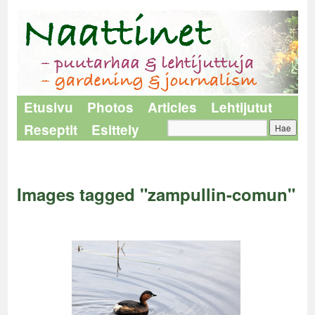
Etusivu
Photos
Articles
Lehtijutut
Reseptit
Esittely
Naattinet
>
Images tagged "zampullin-comun"
Images tagged "zampullin-comun"