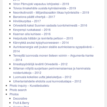
Viron Pärnujoki vapautuu lohijoeksi – 2019
Toivoa ilmakehälle uusista kylmäaineista – 2019
Neonikotinoidit – Miljardisosatkin liikaa hyönteisille – 2019
Barcelona päätti vihertyä – 2017
Hirviökurpitsa – 2017
Orivedellä kaksi Suomen sadasta luontohelmestä – 2016
Kevyempi ruokakassi – 2016
Kaarnan alla kuhisee – 2016
Helpotusta hätään ja ravinteita peltoon – 2015
Kännykkä avuksi kylpyhuoneeseen – 2014
Aurinkoenergia veti joukon sisälle aurinkoisena syyspäivänä –
2014
Terveyttä luonnosta monen tieteen voimin – Argumenta-hanke
– 2014
Ilmastopyöräilijä levähti Orivedellä – 2012
Siitaman niityllä suojellaan perinnemaisemaa ja harvinaisia
noidanlukkoja – 2012
Luomuala kokeilee uutta jakeluketjua – 2012
Uiherlanlahdelle ehdolla uusi kunnostustapa – 2012
Photo inquiry – Kuvatiedustelu
Photo search
Photos
Decorative
Fruit & Berry
Garden Plot