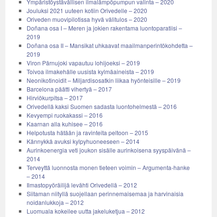
Ympäristöystävällisen ilmalämpöpumpun valinta – 2020
Jouluksi 2021 uuteen kotiin Orivedelle – 2020
Oriveden muovipilotissa hyvä välitulos – 2020
Doñana osa I – Meren ja jokien rakentama luontoparatiisi –
2019
Doñana osa II – Mansikat uhkaavat maailmanperintökohdetta –
2019
Viron Pärnujoki vapautuu lohijoeksi – 2019
Toivoa ilmakehälle uusista kylmäaineista – 2019
Neonikotinoidit – Miljardisosatkin liikaa hyönteisille – 2019
Barcelona päätti vihertyä – 2017
Hirviökurpitsa – 2017
Orivedellä kaksi Suomen sadasta luontohelmestä – 2016
Kevyempi ruokakassi – 2016
Kaarnan alla kuhisee – 2016
Helpotusta hätään ja ravinteita peltoon – 2015
Kännykkä avuksi kylpyhuoneeseen – 2014
Aurinkoenergia veti joukon sisälle aurinkoisena syyspäivänä –
2014
Terveyttä luonnosta monen tieteen voimin – Argumenta-hanke
– 2014
Ilmastopyöräilijä levähti Orivedellä – 2012
Siitaman niityllä suojellaan perinnemaisemaa ja harvinaisia
noidanlukkoja – 2012
Luomuala kokeilee uutta jakeluketjua – 2012