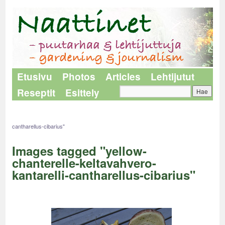
Etusivu
Photos
Articles
Lehtijutut
Reseptit
Esittely
Naattinet
>
Images tagged "yellow-chanterelle-keltavahvero-kantarelli-
cantharellus-cibarius"
Images tagged "yellow-
chanterelle-keltavahvero-
kantarelli-cantharellus-cibarius"