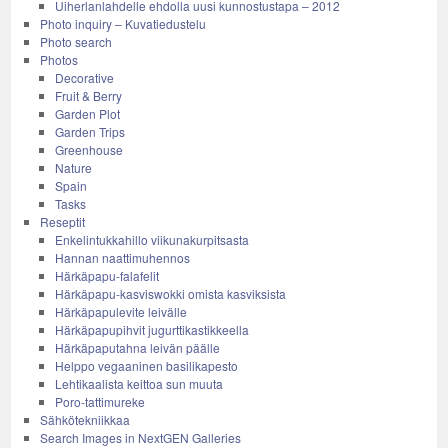
Uiherlanlahdelle ehdolla uusi kunnostustapa – 2012
Photo inquiry – Kuvatiedustelu
Photo search
Photos
Decorative
Fruit & Berry
Garden Plot
Garden Trips
Greenhouse
Nature
Spain
Tasks
Reseptit
Enkelintukkahillo viikunakurpitsasta
Hannan naattimuhennos
Härkäpapu-falafelit
Härkäpapu-kasviswokki omista kasviksista
Härkäpapulevite leivälle
Härkäpapupihvit jugurttikastikkeella
Härkäpaputahna leivän päälle
Helppo vegaaninen basilikapesto
Lehtikaalista keittoa sun muuta
Poro-tattimureke
Sähkötekniikkaa
Search Images in NextGEN Galleries