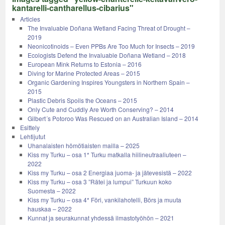
kantarelli-cantharellus-cibarius"
Articles
The Invaluable Doñana Wetland Facing Threat of Drought –
2019
Neonicotinoids – Even PPBs Are Too Much for Insects – 2019
Ecologists Defend the Invaluable Doñana Wetland – 2018
European Mink Returns to Estonia – 2016
Diving for Marine Protected Areas – 2015
Organic Gardening Inspires Youngsters in Northern Spain –
2015
Plastic Debris Spoils the Oceans – 2015
Only Cute and Cuddly Are Worth Conserving? – 2014
Gilbert´s Potoroo Was Rescued on an Australian Island – 2014
Esittely
Lehtijutut
Uhanalaisten hömötiaisten mailla – 2025
Kiss my Turku – osa 1* Turku matkalla hiilineutraaliuteen –
2022
Kiss my Turku – osa 2 Energiaa juoma- ja jätevesistä – 2022
Kiss my Turku – osa 3 ”Rätei ja lumpui” Turkuun koko
Suomesta – 2022
Kiss my Turku – osa 4* Föri, vankilahotelli, Börs ja muuta
hauskaa – 2022
Kunnat ja seurakunnat yhdessä ilmastotyöhön – 2021