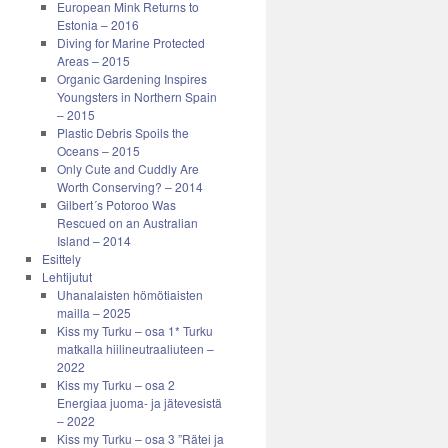
European Mink Returns to
Estonia – 2016
Diving for Marine Protected
Areas – 2015
Organic Gardening Inspires
Youngsters in Northern Spain
– 2015
Plastic Debris Spoils the
Oceans – 2015
Only Cute and Cuddly Are
Worth Conserving? – 2014
Gilbert´s Potoroo Was
Rescued on an Australian
Island – 2014
Esittely
Lehtijutut
Uhanalaisten hömötiaisten
mailla – 2025
Kiss my Turku – osa 1* Turku
matkalla hiilineutraaliuteen –
2022
Kiss my Turku – osa 2
Energiaa juoma- ja jätevesistä
– 2022
Kiss my Turku – osa 3 ”Rätei ja