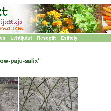
les
Lehtijutut
Reseptit
Esittely
ow-paju-salix"