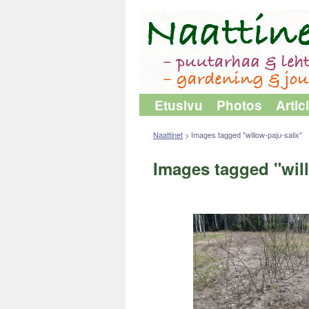
Etusivu
Photos
Artic
Naattinet
>
Images tagged "willow-paju-salix"
Images tagged "will