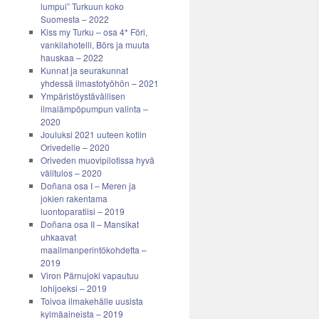
lumpui” Turkuun koko
Suomesta – 2022
Kiss my Turku – osa 4* Föri,
vankilahotelli, Börs ja muuta
hauskaa – 2022
Kunnat ja seurakunnat
yhdessä ilmastotyöhön – 2021
Ympäristöystävällisen
ilmalämpöpumpun valinta –
2020
Jouluksi 2021 uuteen kotiin
Orivedelle – 2020
Oriveden muovipilotissa hyvä
välitulos – 2020
Doñana osa I – Meren ja
jokien rakentama
luontoparatiisi – 2019
Doñana osa II – Mansikat
uhkaavat
maailmanperintökohdetta –
2019
Viron Pärnujoki vapautuu
lohijoeksi – 2019
Toivoa ilmakehälle uusista
kylmäaineista – 2019