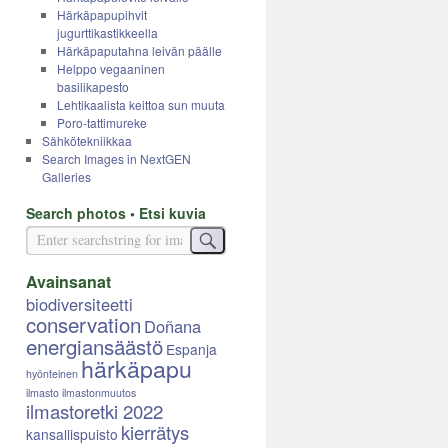
Härkäpapupihvit
jugurttikastikkeella
Härkäpaputahna leivän päälle
Helppo vegaaninen
basilikapesto
Lehtikaalista keittoa sun muuta
Poro-tattimureke
Sähkötekniikkaa
Search Images in NextGEN
Galleries
Search photos • Etsi kuvia
Avainsanat
biodiversiteetti
conservation
Doñana
energiansäästö
Espanja
härkäpapu
hyönteinen
ilmasto
ilmastonmuutos
ilmastoretki 2022
kierrätys
kansallispuisto