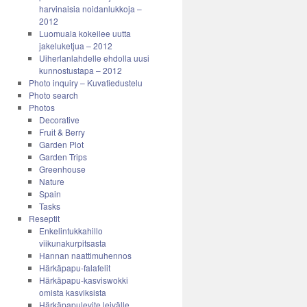
harvinaisia noidanlukkoja –
2012
Luomuala kokeilee uutta
jakeluketjua – 2012
Uiherlanlahdelle ehdolla uusi
kunnostustapa – 2012
Photo inquiry – Kuvatiedustelu
Photo search
Photos
Decorative
Fruit & Berry
Garden Plot
Garden Trips
Greenhouse
Nature
Spain
Tasks
Reseptit
Enkelintukkahillo
viikunakurpitsasta
Hannan naattimuhennos
Härkäpapu-falafelit
Härkäpapu-kasviswokki
omista kasviksista
Härkäpapulevite leivälle