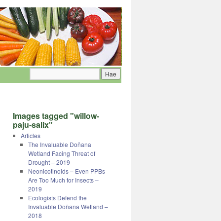
Images tagged "willow-
paju-salix"
Articles
The Invaluable Doñana
Wetland Facing Threat of
Drought – 2019
Neonicotinoids – Even PPBs
Are Too Much for Insects –
2019
Ecologists Defend the
Invaluable Doñana Wetland –
2018