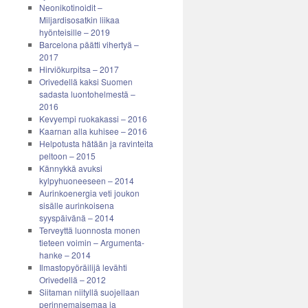
Neonikotinoidit –
Miljardisosatkin liikaa
hyönteisille – 2019
Barcelona päätti vihertyä –
2017
Hirviökurpitsa – 2017
Orivedellä kaksi Suomen
sadasta luontohelmestä –
2016
Kevyempi ruokakassi – 2016
Kaarnan alla kuhisee – 2016
Helpotusta hätään ja ravinteita
peltoon – 2015
Kännykkä avuksi
kylpyhuoneeseen – 2014
Aurinkoenergia veti joukon
sisälle aurinkoisena
syyspäivänä – 2014
Terveyttä luonnosta monen
tieteen voimin – Argumenta-
hanke – 2014
Ilmastopyöräilijä levähti
Orivedellä – 2012
Siitaman niityllä suojellaan
perinnemaisemaa ja