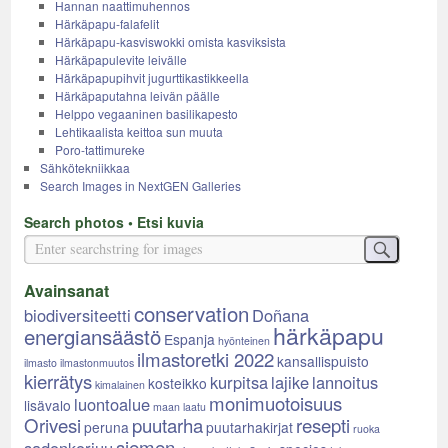
Hannan naattimuhennos
Härkäpapu-falafelit
Härkäpapu-kasviswokki omista kasviksista
Härkäpapulevite leivälle
Härkäpapupihvit jugurttikastikkeella
Härkäpaputahna leivän päälle
Helppo vegaaninen basilikapesto
Lehtikaalista keittoa sun muuta
Poro-tattimureke
Sähkötekniikkaa
Search Images in NextGEN Galleries
Search photos • Etsi kuvia
Avainsanat
conservation
biodiversiteetti
Doñana
härkäpapu
energiansäästö
Espanja
hyönteinen
ilmastoretki 2022
kansallispuisto
ilmasto
ilmastonmuutos
kierrätys
kurpitsa
lajike
lannoitus
kosteikko
kimalainen
monimuotoisuus
luontoalue
lisävalo
maan laatu
Orivesi
puutarha
resepti
peruna
puutarhakirjat
ruoka
siemen
sadonkorjuu