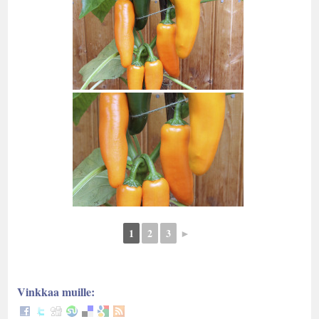
1
2
3
►
Vinkkaa muille: