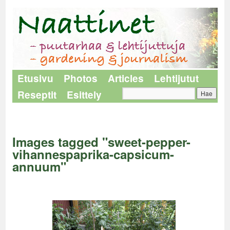
Etusivu
Photos
Articles
Lehtijutut
Reseptit
Esittely
Naattinet
>
Images tagged "sweet-pepper-vihannespaprika-capsicum-annuum"
Images tagged "sweet-pepper-
vihannespaprika-capsicum-
annuum"