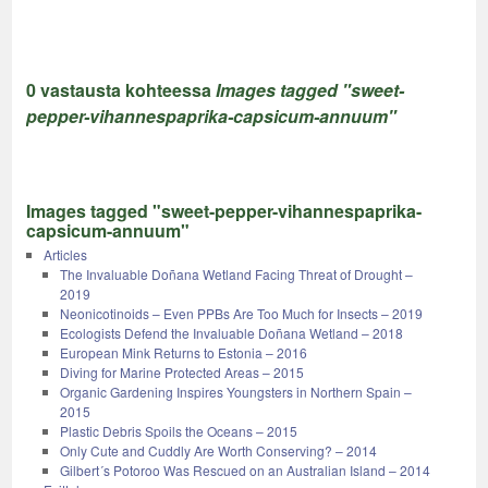
0 vastausta kohteessa
Images tagged "sweet-
pepper-vihannespaprika-capsicum-annuum"
Images tagged "sweet-pepper-vihannespaprika-
capsicum-annuum"
Articles
The Invaluable Doñana Wetland Facing Threat of Drought –
2019
Neonicotinoids – Even PPBs Are Too Much for Insects – 2019
Ecologists Defend the Invaluable Doñana Wetland – 2018
European Mink Returns to Estonia – 2016
Diving for Marine Protected Areas – 2015
Organic Gardening Inspires Youngsters in Northern Spain –
2015
Plastic Debris Spoils the Oceans – 2015
Only Cute and Cuddly Are Worth Conserving? – 2014
Gilbert´s Potoroo Was Rescued on an Australian Island – 2014