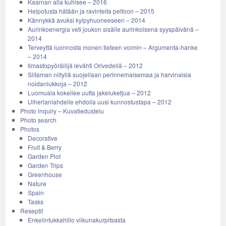
Kaarnan alla kuhisee – 2016
Helpotusta hätään ja ravinteita peltoon – 2015
Kännykkä avuksi kylpyhuoneeseen – 2014
Aurinkoenergia veti joukon sisälle aurinkoisena syyspäivänä –
2014
Terveyttä luonnosta monen tieteen voimin – Argumenta-hanke
– 2014
Ilmastopyöräilijä levähti Orivedellä – 2012
Siitaman niityllä suojellaan perinnemaisemaa ja harvinaisia
noidanlukkoja – 2012
Luomuala kokeilee uutta jakeluketjua – 2012
Uiherlanlahdelle ehdolla uusi kunnostustapa – 2012
Photo inquiry – Kuvatiedustelu
Photo search
Photos
Decorative
Fruit & Berry
Garden Plot
Garden Trips
Greenhouse
Nature
Spain
Tasks
Reseptit
Enkelintukkahillo viikunakurpitsasta