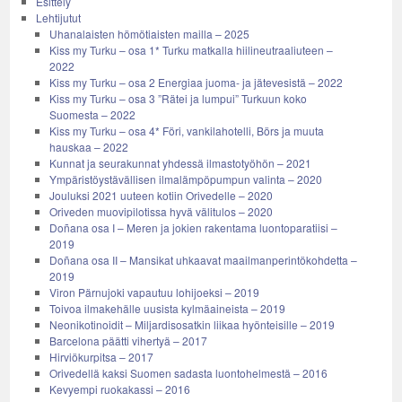
Esittely
Lehtijutut
Uhanalaisten hömötiaisten mailla – 2025
Kiss my Turku – osa 1* Turku matkalla hiilineutraaliuteen –
2022
Kiss my Turku – osa 2 Energiaa juoma- ja jätevesistä – 2022
Kiss my Turku – osa 3 ”Rätei ja lumpui” Turkuun koko
Suomesta – 2022
Kiss my Turku – osa 4* Föri, vankilahotelli, Börs ja muuta
hauskaa – 2022
Kunnat ja seurakunnat yhdessä ilmastotyöhön – 2021
Ympäristöystävällisen ilmalämpöpumpun valinta – 2020
Jouluksi 2021 uuteen kotiin Orivedelle – 2020
Oriveden muovipilotissa hyvä välitulos – 2020
Doñana osa I – Meren ja jokien rakentama luontoparatiisi –
2019
Doñana osa II – Mansikat uhkaavat maailmanperintökohdetta –
2019
Viron Pärnujoki vapautuu lohijoeksi – 2019
Toivoa ilmakehälle uusista kylmäaineista – 2019
Neonikotinoidit – Miljardisosatkin liikaa hyönteisille – 2019
Barcelona päätti vihertyä – 2017
Hirviökurpitsa – 2017
Orivedellä kaksi Suomen sadasta luontohelmestä – 2016
Kevyempi ruokakassi – 2016