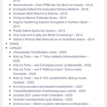
2019
Neonicotinoids – Even PPBs Are Too Much for Insects – 2019
Ecologists Defend the Invaluable Doñana Wetland – 2018
European Mink Returns to Estonia – 2016
Diving for Marine Protected Areas – 2015
Organic Gardening Inspires Youngsters in Northern Spain –
2015
Plastic Debris Spoils the Oceans – 2015
Only Cute and Cuddly Are Worth Conserving? – 2014
Gilbert´s Potoroo Was Rescued on an Australian Island – 2014
Esittely
Lehtijutut
Uhanalaisten hömötiaisten mailla – 2025
Kiss my Turku – osa 1* Turku matkalla hiilineutraaliuteen –
2022
Kiss my Turku – osa 2 Energiaa juoma- ja jätevesistä – 2022
Kiss my Turku – osa 3 ”Rätei ja lumpui” Turkuun koko
Suomesta – 2022
Kiss my Turku – osa 4* Föri, vankilahotelli, Börs ja muuta
hauskaa – 2022
Kunnat ja seurakunnat yhdessä ilmastotyöhön – 2021
Ympäristöystävällisen ilmalämpöpumpun valinta – 2020
Jouluksi 2021 uuteen kotiin Orivedelle – 2020
Oriveden muovipilotissa hyvä välitulos – 2020
Doñana osa I – Meren ja jokien rakentama luontoparatiisi –