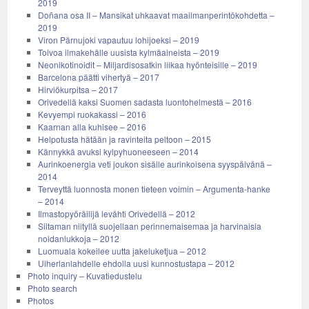
2019
Doñana osa II – Mansikat uhkaavat maailmanperintökohdetta –
2019
Viron Pärnujoki vapautuu lohijoeksi – 2019
Toivoa ilmakehälle uusista kylmäaineista – 2019
Neonikotinoidit – Miljardisosatkin liikaa hyönteisille – 2019
Barcelona päätti vihertyä – 2017
Hirviökurpitsa – 2017
Orivedellä kaksi Suomen sadasta luontohelmestä – 2016
Kevyempi ruokakassi – 2016
Kaarnan alla kuhisee – 2016
Helpotusta hätään ja ravinteita peltoon – 2015
Kännykkä avuksi kylpyhuoneeseen – 2014
Aurinkoenergia veti joukon sisälle aurinkoisena syyspäivänä –
2014
Terveyttä luonnosta monen tieteen voimin – Argumenta-hanke
– 2014
Ilmastopyöräilijä levähti Orivedellä – 2012
Siitaman niityllä suojellaan perinnemaisemaa ja harvinaisia
noidanlukkoja – 2012
Luomuala kokeilee uutta jakeluketjua – 2012
Uiherlanlahdelle ehdolla uusi kunnostustapa – 2012
Photo inquiry – Kuvatiedustelu
Photo search
Photos