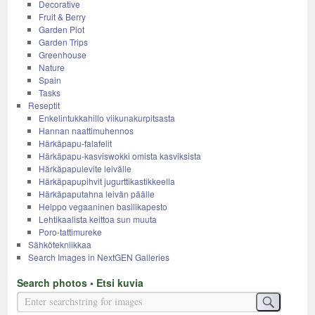
Decorative
Fruit & Berry
Garden Plot
Garden Trips
Greenhouse
Nature
Spain
Tasks
Reseptit
Enkelintukkahillo viikunakurpitsasta
Hannan naattimuhennos
Härkäpapu-falafelit
Härkäpapu-kasviswokki omista kasviksista
Härkäpapulevite leivälle
Härkäpapupihvit jugurttikastikkeella
Härkäpaputahna leivän päälle
Helppo vegaaninen basilikapesto
Lehtikaalista keittoa sun muuta
Poro-tattimureke
Sähkötekniikkaa
Search Images in NextGEN Galleries
Search photos • Etsi kuvia