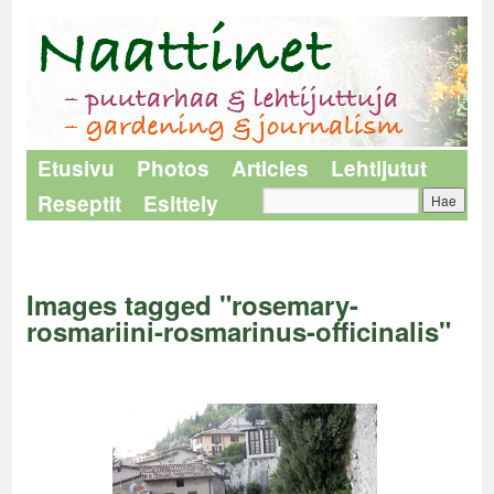
Etusivu
Photos
Articles
Lehtijutut
Reseptit
Esittely
Naattinet
>
Images tagged "rosemary-rosmariini-rosmarinus-officinalis"
Images tagged "rosemary-
rosmariini-rosmarinus-officinalis"