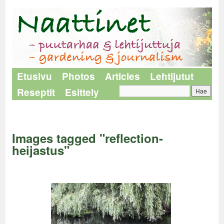
Etusivu
Photos
Articles
Lehtijutut
Reseptit
Esittely
Naattinet
>
Images tagged "reflection-heijastus"
Images tagged "reflection-
heijastus"