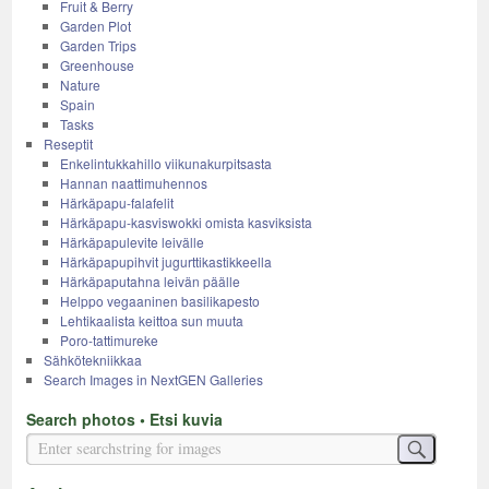
Fruit & Berry
Garden Plot
Garden Trips
Greenhouse
Nature
Spain
Tasks
Reseptit
Enkelintukkahillo viikunakurpitsasta
Hannan naattimuhennos
Härkäpapu-falafelit
Härkäpapu-kasviswokki omista kasviksista
Härkäpapulevite leivälle
Härkäpapupihvit jugurttikastikkeella
Härkäpaputahna leivän päälle
Helppo vegaaninen basilikapesto
Lehtikaalista keittoa sun muuta
Poro-tattimureke
Sähkötekniikkaa
Search Images in NextGEN Galleries
Search photos • Etsi kuvia