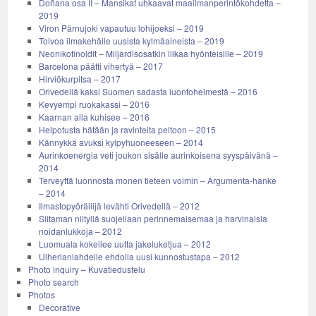
Doñana osa II – Mansikat uhkaavat maailmanperintökohdetta –
2019
Viron Pärnujoki vapautuu lohijoeksi – 2019
Toivoa ilmakehälle uusista kylmäaineista – 2019
Neonikotinoidit – Miljardisosatkin liikaa hyönteisille – 2019
Barcelona päätti vihertyä – 2017
Hirviökurpitsa – 2017
Orivedellä kaksi Suomen sadasta luontohelmestä – 2016
Kevyempi ruokakassi – 2016
Kaarnan alla kuhisee – 2016
Helpotusta hätään ja ravinteita peltoon – 2015
Kännykkä avuksi kylpyhuoneeseen – 2014
Aurinkoenergia veti joukon sisälle aurinkoisena syyspäivänä –
2014
Terveyttä luonnosta monen tieteen voimin – Argumenta-hanke
– 2014
Ilmastopyöräilijä levähti Orivedellä – 2012
Siitaman niityllä suojellaan perinnemaisemaa ja harvinaisia
noidanlukkoja – 2012
Luomuala kokeilee uutta jakeluketjua – 2012
Uiherlanlahdelle ehdolla uusi kunnostustapa – 2012
Photo inquiry – Kuvatiedustelu
Photo search
Photos
Decorative