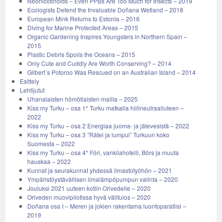
Neonicotinoids – Even PPBs Are Too Much for Insects – 2019
Ecologists Defend the Invaluable Doñana Wetland – 2018
European Mink Returns to Estonia – 2016
Diving for Marine Protected Areas – 2015
Organic Gardening Inspires Youngsters in Northern Spain –
2015
Plastic Debris Spoils the Oceans – 2015
Only Cute and Cuddly Are Worth Conserving? – 2014
Gilbert´s Potoroo Was Rescued on an Australian Island – 2014
Esittely
Lehtijutut
Uhanalaisten hömötiaisten mailla – 2025
Kiss my Turku – osa 1* Turku matkalla hiilineutraaliuteen –
2022
Kiss my Turku – osa 2 Energiaa juoma- ja jätevesistä – 2022
Kiss my Turku – osa 3 ”Rätei ja lumpui” Turkuun koko
Suomesta – 2022
Kiss my Turku – osa 4* Föri, vankilahotelli, Börs ja muuta
hauskaa – 2022
Kunnat ja seurakunnat yhdessä ilmastotyöhön – 2021
Ympäristöystävällisen ilmalämpöpumpun valinta – 2020
Jouluksi 2021 uuteen kotiin Orivedelle – 2020
Oriveden muovipilotissa hyvä välitulos – 2020
Doñana osa I – Meren ja jokien rakentama luontoparatiisi –
2019