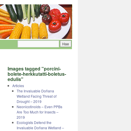
Images tagged "porcini-
bolete-herkkutatti-boletus-
edulis"
Articles
The Invaluable Doñana
Wetland Facing Threat of
Drought – 2019
Neonicotinoids – Even PPBs
Are Too Much for Insects –
2019
Ecologists Defend the
Invaluable Doñana Wetland –