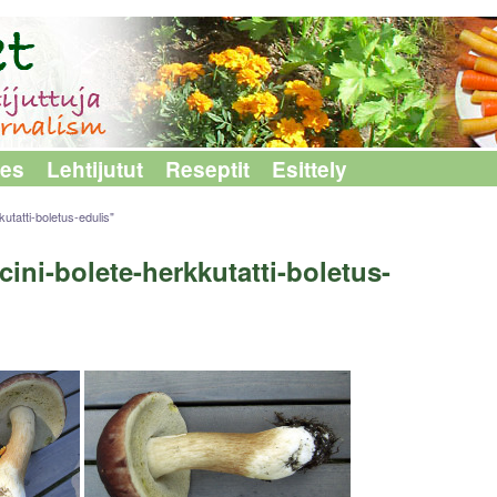
les
Lehtijutut
Reseptit
Esittely
utatti-boletus-edulis"
ini-bolete-herkkutatti-boletus-