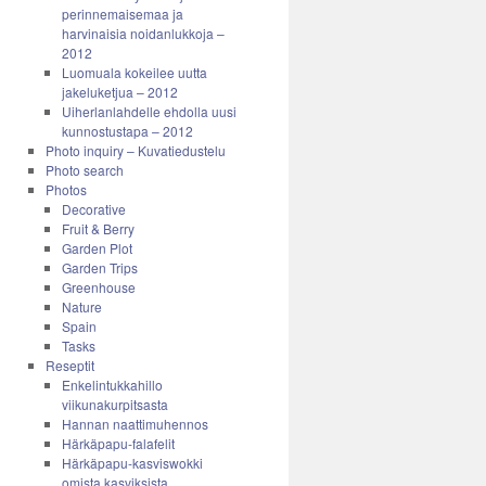
perinnemaisemaa ja
harvinaisia noidanlukkoja –
2012
Luomuala kokeilee uutta
jakeluketjua – 2012
Uiherlanlahdelle ehdolla uusi
kunnostustapa – 2012
Photo inquiry – Kuvatiedustelu
Photo search
Photos
Decorative
Fruit & Berry
Garden Plot
Garden Trips
Greenhouse
Nature
Spain
Tasks
Reseptit
Enkelintukkahillo
viikunakurpitsasta
Hannan naattimuhennos
Härkäpapu-falafelit
Härkäpapu-kasviswokki
omista kasviksista