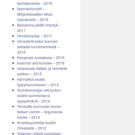
kylmäaineista – 2019
Neonikotinoidit –
Miljardisosatkin liikaa
hyönteisille – 2019
Barcelona päätti vihertyä –
2017
Hirviökurpitsa – 2017
Orivedellä kaksi Suomen
sadasta luontohelmestä –
2016
Kevyempi ruokakassi – 2016
Kaarnan alla kuhisee – 2016
Helpotusta hätään ja ravinteita
peltoon – 2015
Kännykkä avuksi
kylpyhuoneeseen – 2014
Aurinkoenergia veti joukon
sisälle aurinkoisena
syyspäivänä – 2014
Terveyttä luonnosta monen
tieteen voimin – Argumenta-
hanke – 2014
Ilmastopyöräilijä levähti
Orivedellä – 2012
Siitaman niityllä suojellaan