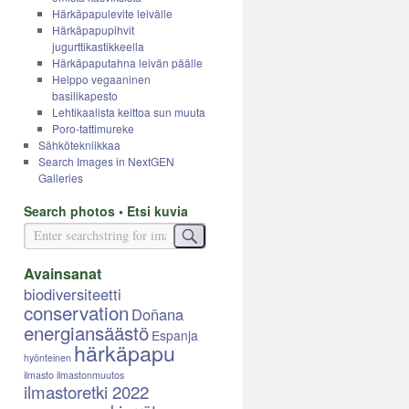
Härkäpapulevite leivälle
Härkäpapupihvit
jugurttikastikkeella
Härkäpaputahna leivän päälle
Helppo vegaaninen
basilikapesto
Lehtikaalista keittoa sun muuta
Poro-tattimureke
Sähkötekniikkaa
Search Images in NextGEN
Galleries
Search photos • Etsi kuvia
Avainsanat
biodiversiteetti
conservation
Doñana
energiansäästö
Espanja
härkäpapu
hyönteinen
ilmasto
ilmastonmuutos
ilmastoretki 2022