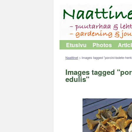
Etusivu
Photos
Artic
Naattinet
>
Images tagged "porcini-bolete-herkk
Images tagged "porc
edulis"