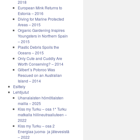
2018
European Mink Returns to
Estonia – 2016
Diving for Marine Protected
Areas – 2015
Organic Gardening Inspires
Youngsters in Northern Spain
– 2015
Plastic Debris Spoils the
Oceans – 2015
Only Cute and Cuddly Are
Worth Conserving? – 2014
Gilbert´s Potoroo Was
Rescued on an Australian
Island – 2014
Esittely
Lehtijutut
Uhanalaisten hömötiaisten
mailla – 2025
Kiss my Turku – osa 1* Turku
matkalla hiilineutraaliuteen –
2022
Kiss my Turku – osa 2
Energiaa juoma- ja jätevesistä
– 2022