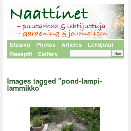
Etusivu
Photos
Articles
Lehtijutut
Reseptit
Esittely
Naattinet
>
Images tagged "pond-lampi-lammikko"
Images tagged "pond-lampi-
lammikko"