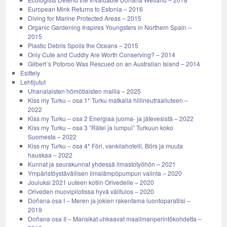
European Mink Returns to Estonia – 2016
Diving for Marine Protected Areas – 2015
Organic Gardening Inspires Youngsters in Northern Spain –
2015
Plastic Debris Spoils the Oceans – 2015
Only Cute and Cuddly Are Worth Conserving? – 2014
Gilbert´s Potoroo Was Rescued on an Australian Island – 2014
Esittely
Lehtijutut
Uhanalaisten hömötiaisten mailla – 2025
Kiss my Turku – osa 1* Turku matkalla hiilineutraaliuteen –
2022
Kiss my Turku – osa 2 Energiaa juoma- ja jätevesistä – 2022
Kiss my Turku – osa 3 ”Rätei ja lumpui” Turkuun koko
Suomesta – 2022
Kiss my Turku – osa 4* Föri, vankilahotelli, Börs ja muuta
hauskaa – 2022
Kunnat ja seurakunnat yhdessä ilmastotyöhön – 2021
Ympäristöystävällisen ilmalämpöpumpun valinta – 2020
Jouluksi 2021 uuteen kotiin Orivedelle – 2020
Oriveden muovipilotissa hyvä välitulos – 2020
Doñana osa I – Meren ja jokien rakentama luontoparatiisi –
2019
Doñana osa II – Mansikat uhkaavat maailmanperintökohdetta –