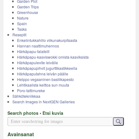
Garden Plot
Garden Trips
Greenhouse
Nature
Spain
Tasks
Reseptit
Enkelintukkahillo viikunakurpitsasta
Hannan naattimuhennos
Härkäpapu-falafelit
Härkäpapu-kasviswokki omista kasviksista
Härkäpapulevite leivälle
Härkäpapupihvit jugurttikastikkeella
Härkäpaputahna leivän päälle
Helppo vegaaninen basilikapesto
Lehtikaalista keittoa sun muuta
Poro-tattimureke
Sähkötekniikkaa
Search Images in NextGEN Galleries
Search photos • Etsi kuvia
Avainsanat