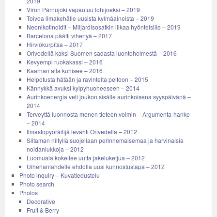
2019
Viron Pärnujoki vapautuu lohijoeksi – 2019
Toivoa ilmakehälle uusista kylmäaineista – 2019
Neonikotinoidit – Miljardisosatkin liikaa hyönteisille – 2019
Barcelona päätti vihertyä – 2017
Hirviökurpitsa – 2017
Orivedellä kaksi Suomen sadasta luontohelmestä – 2016
Kevyempi ruokakassi – 2016
Kaarnan alla kuhisee – 2016
Helpotusta hätään ja ravinteita peltoon – 2015
Kännykkä avuksi kylpyhuoneeseen – 2014
Aurinkoenergia veti joukon sisälle aurinkoisena syyspäivänä –
2014
Terveyttä luonnosta monen tieteen voimin – Argumenta-hanke
– 2014
Ilmastopyöräilijä levähti Orivedellä – 2012
Siitaman niityllä suojellaan perinnemaisemaa ja harvinaisia
noidanlukkoja – 2012
Luomuala kokeilee uutta jakeluketjua – 2012
Uiherlanlahdelle ehdolla uusi kunnostustapa – 2012
Photo inquiry – Kuvatiedustelu
Photo search
Photos
Decorative
Fruit & Berry