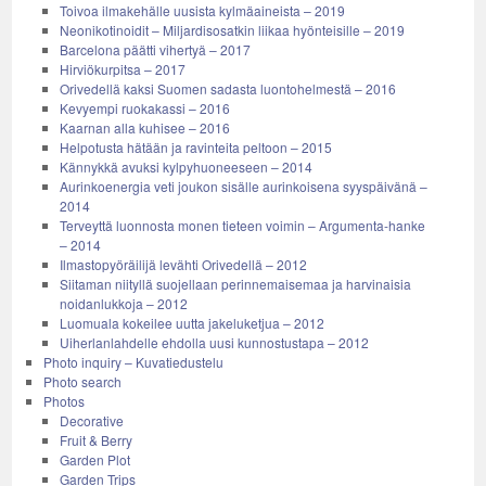
Toivoa ilmakehälle uusista kylmäaineista – 2019
Neonikotinoidit – Miljardisosatkin liikaa hyönteisille – 2019
Barcelona päätti vihertyä – 2017
Hirviökurpitsa – 2017
Orivedellä kaksi Suomen sadasta luontohelmestä – 2016
Kevyempi ruokakassi – 2016
Kaarnan alla kuhisee – 2016
Helpotusta hätään ja ravinteita peltoon – 2015
Kännykkä avuksi kylpyhuoneeseen – 2014
Aurinkoenergia veti joukon sisälle aurinkoisena syyspäivänä –
2014
Terveyttä luonnosta monen tieteen voimin – Argumenta-hanke
– 2014
Ilmastopyöräilijä levähti Orivedellä – 2012
Siitaman niityllä suojellaan perinnemaisemaa ja harvinaisia
noidanlukkoja – 2012
Luomuala kokeilee uutta jakeluketjua – 2012
Uiherlanlahdelle ehdolla uusi kunnostustapa – 2012
Photo inquiry – Kuvatiedustelu
Photo search
Photos
Decorative
Fruit & Berry
Garden Plot
Garden Trips