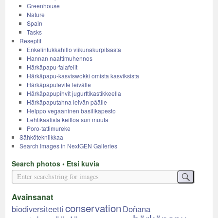
Greenhouse
Nature
Spain
Tasks
Reseptit
Enkelintukkahillo viikunakurpitsasta
Hannan naattimuhennos
Härkäpapu-falafelit
Härkäpapu-kasviswokki omista kasviksista
Härkäpapulevite leivälle
Härkäpapupihvit jugurttikastikkeella
Härkäpaputahna leivän päälle
Helppo vegaaninen basilikapesto
Lehtikaalista keittoa sun muuta
Poro-tattimureke
Sähkötekniikkaa
Search Images in NextGEN Galleries
Search photos • Etsi kuvia
Avainsanat
conservation
biodiversiteetti
Doñana