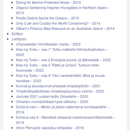
Diving for Marine Protected Areas – 2015
Organic Gardening Inspires Youngsters in Northern Spain –
2015
Plastic Debris Spoils the Oceans – 2015
Only Cute and Cuddly Are Worth Conserving? – 2014
Gilbert´s Potoroo Was Rescued on an Australian Island – 2014
Esittely
Lehtijutut
Uhanalaisten hömötiaisten mailla – 2025
Kiss my Turku – osa 1* Turku matkalla hiilineutraaliuteen –
2022
Kiss my Turku – osa 2 Energiaa juoma- ja jätevesistä – 2022
Kiss my Turku – osa 3 ”Rätei ja lumpui” Turkuun koko
Suomesta – 2022
Kiss my Turku – osa 4* Föri, vankilahotelli, Börs ja muuta
hauskaa – 2022
Kunnat ja seurakunnat yhdessä ilmastotyöhön – 2021
Ympäristöystävällisen ilmalämpöpumpun valinta – 2020
Jouluksi 2021 uuteen kotiin Orivedelle – 2020
Oriveden muovipilotissa hyvä välitulos – 2020
Doñana osa I – Meren ja jokien rakentama luontoparatiisi –
2019
Doñana osa II – Mansikat uhkaavat maailmanperintökohdetta –
2019
Viron Pärnujoki vapautuu lohijoeksi – 2019