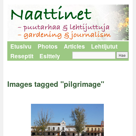
Etusivu
Photos
Articles
Lehtijutut
Reseptit
Esittely
Naattinet
>
Images tagged "pilgrimage"
Images tagged "pilgrimage"