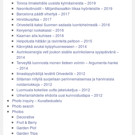
Toivoa ilmakehälle uusista kylmäaineista – 2019
Neonikotinoidit – Miljardisosatkin liikaa hyönteisille – 2019
Barcelona päätti vihertyä – 2017
Hirviökurpitsa – 2017
Orivedellä kaksi Suomen sadasta luontohelmestä – 2016
Kevyempi ruokakassi – 2016
Kaarnan alla kuhisee – 2016
Helpotusta hätään ja ravinteita peltoon – 2015
Kännykkä avuksi kylpyhuoneeseen – 2014
Aurinkoenergia veti joukon sisälle aurinkoisena syyspäivänä –
2014
Terveyttä luonnosta monen tieteen voimin – Argumenta-hanke
– 2014
Ilmastopyöräilijä levähti Orivedellä – 2012
Siitaman niityllä suojellaan perinnemaisemaa ja harvinaisia
noidanlukkoja – 2012
Luomuala kokeilee uutta jakeluketjua – 2012
Uiherlanlahdelle ehdolla uusi kunnostustapa – 2012
Photo inquiry – Kuvatiedustelu
Photo search
Photos
Decorative
Fruit & Berry
Garden Plot
Garden Trips