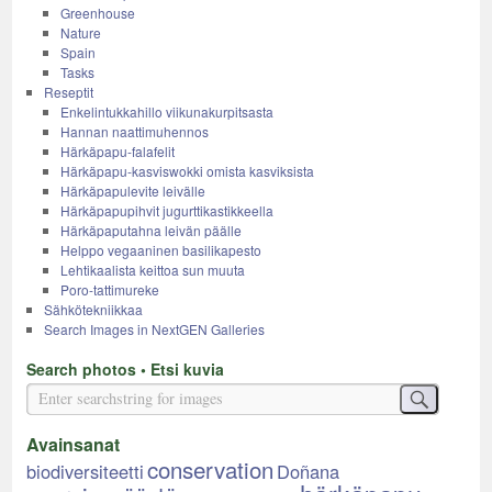
Greenhouse
Nature
Spain
Tasks
Reseptit
Enkelintukkahillo viikunakurpitsasta
Hannan naattimuhennos
Härkäpapu-falafelit
Härkäpapu-kasviswokki omista kasviksista
Härkäpapulevite leivälle
Härkäpapupihvit jugurttikastikkeella
Härkäpaputahna leivän päälle
Helppo vegaaninen basilikapesto
Lehtikaalista keittoa sun muuta
Poro-tattimureke
Sähkötekniikkaa
Search Images in NextGEN Galleries
Search photos • Etsi kuvia
Avainsanat
conservation
biodiversiteetti
Doñana