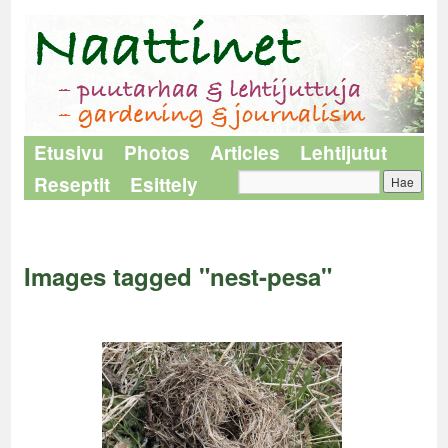
Etusivu
Photos
Articles
Lehtijutut
Reseptit
Esittely
Naattinet
>
Images tagged "nest-pesa"
Images tagged "nest-pesa"