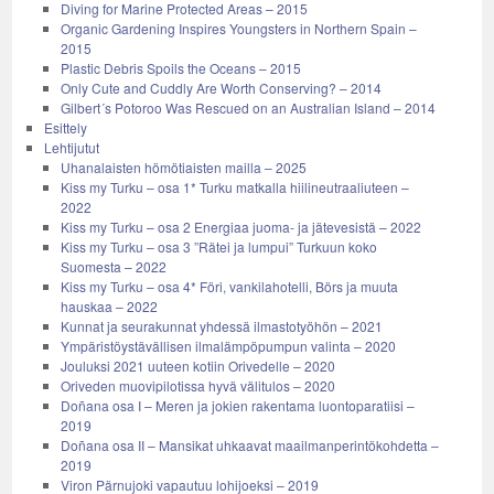
Diving for Marine Protected Areas – 2015
Organic Gardening Inspires Youngsters in Northern Spain –
2015
Plastic Debris Spoils the Oceans – 2015
Only Cute and Cuddly Are Worth Conserving? – 2014
Gilbert´s Potoroo Was Rescued on an Australian Island – 2014
Esittely
Lehtijutut
Uhanalaisten hömötiaisten mailla – 2025
Kiss my Turku – osa 1* Turku matkalla hiilineutraaliuteen –
2022
Kiss my Turku – osa 2 Energiaa juoma- ja jätevesistä – 2022
Kiss my Turku – osa 3 ”Rätei ja lumpui” Turkuun koko
Suomesta – 2022
Kiss my Turku – osa 4* Föri, vankilahotelli, Börs ja muuta
hauskaa – 2022
Kunnat ja seurakunnat yhdessä ilmastotyöhön – 2021
Ympäristöystävällisen ilmalämpöpumpun valinta – 2020
Jouluksi 2021 uuteen kotiin Orivedelle – 2020
Oriveden muovipilotissa hyvä välitulos – 2020
Doñana osa I – Meren ja jokien rakentama luontoparatiisi –
2019
Doñana osa II – Mansikat uhkaavat maailmanperintökohdetta –
2019
Viron Pärnujoki vapautuu lohijoeksi – 2019