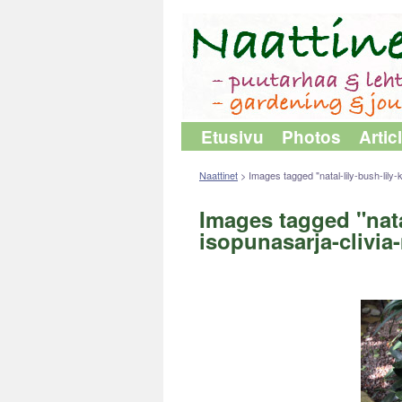
Etusivu
Photos
Artic
Naattinet
>
Images tagged "natal-lily-bush-lily-k
Images tagged "natal
isopunasarja-clivia