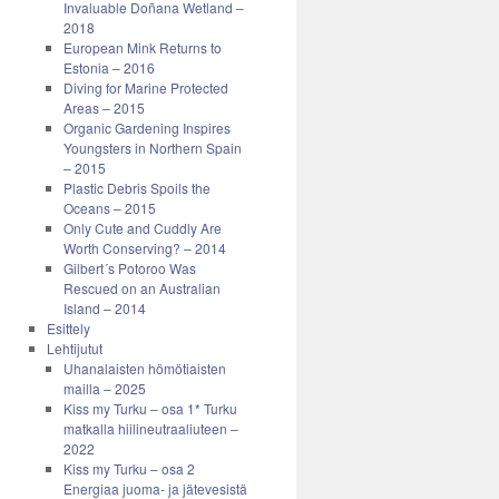
Invaluable Doñana Wetland –
2018
European Mink Returns to
Estonia – 2016
Diving for Marine Protected
Areas – 2015
Organic Gardening Inspires
Youngsters in Northern Spain
– 2015
Plastic Debris Spoils the
Oceans – 2015
Only Cute and Cuddly Are
Worth Conserving? – 2014
Gilbert´s Potoroo Was
Rescued on an Australian
Island – 2014
Esittely
Lehtijutut
Uhanalaisten hömötiaisten
mailla – 2025
Kiss my Turku – osa 1* Turku
matkalla hiilineutraaliuteen –
2022
Kiss my Turku – osa 2
Energiaa juoma- ja jätevesistä