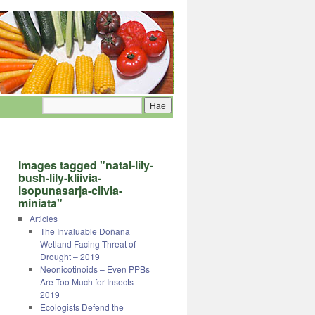
Images tagged "natal-lily-
bush-lily-kliivia-
isopunasarja-clivia-
miniata"
Articles
The Invaluable Doñana
Wetland Facing Threat of
Drought – 2019
Neonicotinoids – Even PPBs
Are Too Much for Insects –
2019
Ecologists Defend the