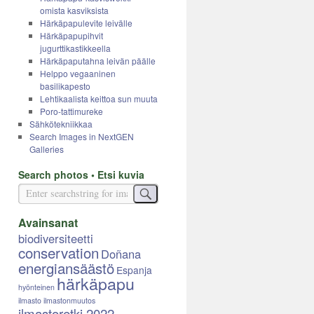
omista kasviksista
Härkäpapulevite leivälle
Härkäpapupihvit
jugurttikastikkeella
Härkäpaputahna leivän päälle
Helppo vegaaninen
basilikapesto
Lehtikaalista keittoa sun muuta
Poro-tattimureke
Sähkötekniikkaa
Search Images in NextGEN
Galleries
Search photos • Etsi kuvia
Avainsanat
biodiversiteetti
conservation
Doñana
energiansäästö
Espanja
härkäpapu
hyönteinen
ilmasto
ilmastonmuutos
ilmastoretki 2022