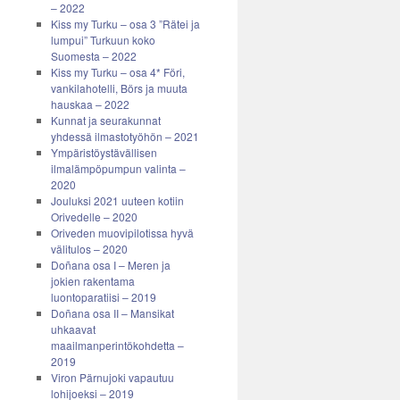
– 2022
Kiss my Turku – osa 3 ”Rätei ja
lumpui” Turkuun koko
Suomesta – 2022
Kiss my Turku – osa 4* Föri,
vankilahotelli, Börs ja muuta
hauskaa – 2022
Kunnat ja seurakunnat
yhdessä ilmastotyöhön – 2021
Ympäristöystävällisen
ilmalämpöpumpun valinta –
2020
Jouluksi 2021 uuteen kotiin
Orivedelle – 2020
Oriveden muovipilotissa hyvä
välitulos – 2020
Doñana osa I – Meren ja
jokien rakentama
luontoparatiisi – 2019
Doñana osa II – Mansikat
uhkaavat
maailmanperintökohdetta –
2019
Viron Pärnujoki vapautuu
lohijoeksi – 2019