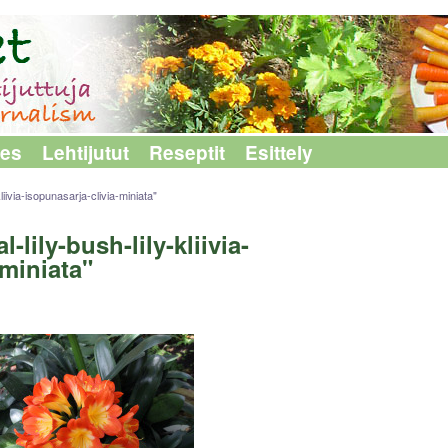
les
Lehtijutut
Reseptit
Esittely
liivia-isopunasarja-clivia-miniata"
-lily-bush-lily-kliivia-
-miniata"