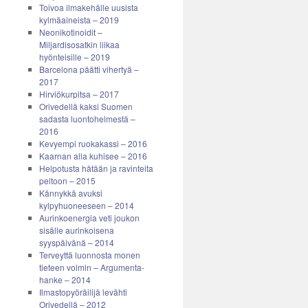
Toivoa ilmakehälle uusista
kylmäaineista – 2019
Neonikotinoidit –
Miljardisosatkin liikaa
hyönteisille – 2019
Barcelona päätti vihertyä –
2017
Hirviökurpitsa – 2017
Orivedellä kaksi Suomen
sadasta luontohelmestä –
2016
Kevyempi ruokakassi – 2016
Kaarnan alla kuhisee – 2016
Helpotusta hätään ja ravinteita
peltoon – 2015
Kännykkä avuksi
kylpyhuoneeseen – 2014
Aurinkoenergia veti joukon
sisälle aurinkoisena
syyspäivänä – 2014
Terveyttä luonnosta monen
tieteen voimin – Argumenta-
hanke – 2014
Ilmastopyöräilijä levähti
Orivedellä – 2012