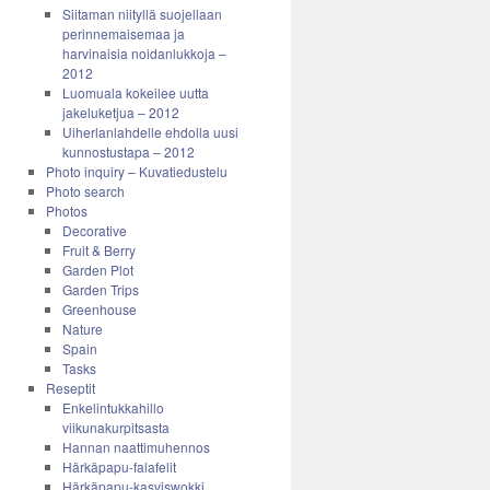
Siitaman niityllä suojellaan
perinnemaisemaa ja
harvinaisia noidanlukkoja –
2012
Luomuala kokeilee uutta
jakeluketjua – 2012
Uiherlanlahdelle ehdolla uusi
kunnostustapa – 2012
Photo inquiry – Kuvatiedustelu
Photo search
Photos
Decorative
Fruit & Berry
Garden Plot
Garden Trips
Greenhouse
Nature
Spain
Tasks
Reseptit
Enkelintukkahillo
viikunakurpitsasta
Hannan naattimuhennos
Härkäpapu-falafelit
Härkäpapu-kasviswokki