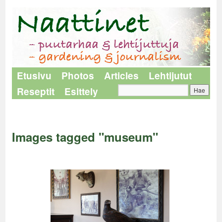
Etusivu
Photos
Articles
Lehtijutut
Reseptit
Esittely
Naattinet
>
Images tagged "museum"
Images tagged "museum"