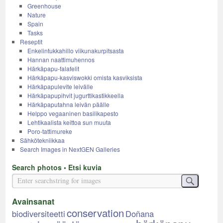
Greenhouse
Nature
Spain
Tasks
Reseptit
Enkelintukkahillo viikunakurpitsasta
Hannan naattimuhennos
Härkäpapu-falafelit
Härkäpapu-kasviswokki omista kasviksista
Härkäpapulevite leivälle
Härkäpapupihvit jugurttikastikkeella
Härkäpaputahna leivän päälle
Helppo vegaaninen basilikapesto
Lehtikaalista keittoa sun muuta
Poro-tattimureke
Sähkötekniikkaa
Search Images in NextGEN Galleries
Search photos • Etsi kuvia
Avainsanat
conservation
biodiversiteetti
Doñana