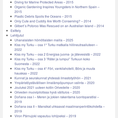
Diving for Marine Protected Areas – 2015
Organic Gardening Inspires Youngsters in Northern Spain –
2015
Plastic Debris Spoils the Oceans – 2015
Only Cute and Cuddly Are Worth Conserving? – 2014
Gilbert´s Potoroo Was Rescued on an Australian Island – 2014
Esittely
Lehtijutut
Uhanalaisten hömötiaisten mailla – 2025
Kiss my Turku – osa 1* Turku matkalla hiilineutraaliuteen –
2022
Kiss my Turku – osa 2 Energiaa juoma- ja jätevesistä – 2022
Kiss my Turku – osa 3 ”Rätei ja lumpui” Turkuun koko
Suomesta – 2022
Kiss my Turku – osa 4* Föri, vankilahotelli, Börs ja muuta
hauskaa – 2022
Kunnat ja seurakunnat yhdessä ilmastotyöhön – 2021
Ympäristöystävällisen ilmalämpöpumpun valinta – 2020
Jouluksi 2021 uuteen kotiin Orivedelle – 2020
Oriveden muovipilotissa hyvä välitulos – 2020
Doñana osa I – Meren ja jokien rakentama luontoparatiisi –
2019
Doñana osa II – Mansikat uhkaavat maailmanperintökohdetta –
2019
Viron Pärnujoki vapautuu lohijoeksi – 2019