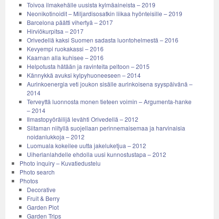
Toivoa ilmakehälle uusista kylmäaineista – 2019
Neonikotinoidit – Miljardisosatkin liikaa hyönteisille – 2019
Barcelona päätti vihertyä – 2017
Hirviökurpitsa – 2017
Orivedellä kaksi Suomen sadasta luontohelmestä – 2016
Kevyempi ruokakassi – 2016
Kaarnan alla kuhisee – 2016
Helpotusta hätään ja ravinteita peltoon – 2015
Kännykkä avuksi kylpyhuoneeseen – 2014
Aurinkoenergia veti joukon sisälle aurinkoisena syyspäivänä –
2014
Terveyttä luonnosta monen tieteen voimin – Argumenta-hanke
– 2014
Ilmastopyöräilijä levähti Orivedellä – 2012
Siitaman niityllä suojellaan perinnemaisemaa ja harvinaisia
noidanlukkoja – 2012
Luomuala kokeilee uutta jakeluketjua – 2012
Uiherlanlahdelle ehdolla uusi kunnostustapa – 2012
Photo inquiry – Kuvatiedustelu
Photo search
Photos
Decorative
Fruit & Berry
Garden Plot
Garden Trips