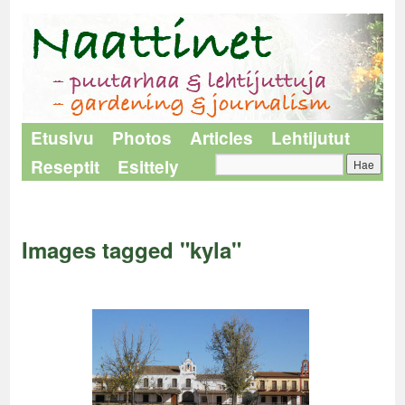
Etusivu
Photos
Articles
Lehtijutut
Reseptit
Esittely
Naattinet
>
Images tagged "kyla"
Images tagged "kyla"