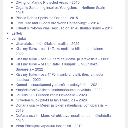
Diving for Marine Protected Areas – 2015
Organic Gardening Inspires Youngsters in Northern Spain –
2015
Plastic Debris Spoils the Oceans – 2015
Only Cute and Cuddly Are Worth Conserving? – 2014
Gilbert´s Potoroo Was Rescued on an Australian Island – 2014
Esittely
Lehtijutut
Uhanalaisten hömötiaisten mailla – 2025
Kiss my Turku – osa 1* Turku matkalla hiilineutraaliuteen –
2022
Kiss my Turku – osa 2 Energiaa juoma- ja jätevesistä – 2022
Kiss my Turku – osa 3 ”Rätei ja lumpui” Turkuun koko
Suomesta – 2022
Kiss my Turku – osa 4* Föri, vankilahotelli, Börs ja muuta
hauskaa – 2022
Kunnat ja seurakunnat yhdessä ilmastotyöhön – 2021
Ympäristöystävällisen ilmalämpöpumpun valinta – 2020
Jouluksi 2021 uuteen kotiin Orivedelle – 2020
Oriveden muovipilotissa hyvä välitulos – 2020
Doñana osa I – Meren ja jokien rakentama luontoparatiisi –
2019
Doñana osa II – Mansikat uhkaavat maailmanperintökohdetta –
2019
Viron Pärnujoki vapautuu lohijoeksi – 2019