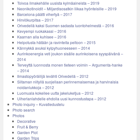
Toivoa ilmakehälle uusista kylmäaineista – 2019
Neonikotinoidit – Miljardisosatkin liikaa hyönteisille – 2019
Barcelona päätti vihertyä – 2017
Hirviökurpitsa – 2017
Orivedellä kaksi Suomen sadasta luontohelmestä – 2016
Kevyempi ruokakassi – 2016
Kaarnan alla kuhisee – 2016
Helpotusta hätään ja ravinteita peltoon – 2015
Kännykkä avuksi kylpyhuoneeseen – 2014
Aurinkoenergia veti joukon sisälle aurinkoisena syyspäivänä –
2014
Terveyttä luonnosta monen tieteen voimin – Argumenta-hanke
– 2014
Ilmastopyöräilijä levähti Orivedellä – 2012
Siitaman niityllä suojellaan perinnemaisemaa ja harvinaisia
noidanlukkoja – 2012
Luomuala kokeilee uutta jakeluketjua – 2012
Uiherlanlahdelle ehdolla uusi kunnostustapa – 2012
Photo inquiry – Kuvatiedustelu
Photo search
Photos
Decorative
Fruit & Berry
Garden Plot
Garden Trips