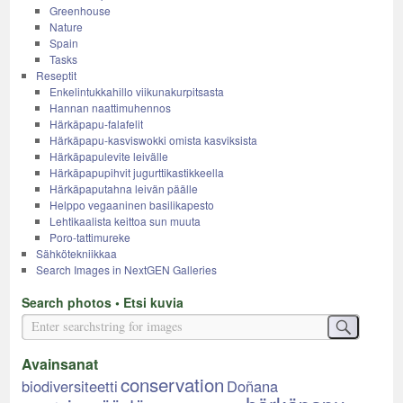
Greenhouse
Nature
Spain
Tasks
Reseptit
Enkelintukkahillo viikunakurpitsasta
Hannan naattimuhennos
Härkäpapu-falafelit
Härkäpapu-kasviswokki omista kasviksista
Härkäpapulevite leivälle
Härkäpapupihvit jugurttikastikkeella
Härkäpaputahna leivän päälle
Helppo vegaaninen basilikapesto
Lehtikaalista keittoa sun muuta
Poro-tattimureke
Sähkötekniikkaa
Search Images in NextGEN Galleries
Search photos • Etsi kuvia
Avainsanat
conservation
biodiversiteetti
Doñana