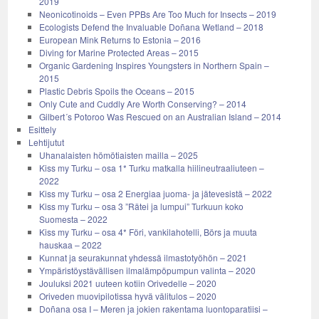
2019
Neonicotinoids – Even PPBs Are Too Much for Insects – 2019
Ecologists Defend the Invaluable Doñana Wetland – 2018
European Mink Returns to Estonia – 2016
Diving for Marine Protected Areas – 2015
Organic Gardening Inspires Youngsters in Northern Spain –
2015
Plastic Debris Spoils the Oceans – 2015
Only Cute and Cuddly Are Worth Conserving? – 2014
Gilbert´s Potoroo Was Rescued on an Australian Island – 2014
Esittely
Lehtijutut
Uhanalaisten hömötiaisten mailla – 2025
Kiss my Turku – osa 1* Turku matkalla hiilineutraaliuteen –
2022
Kiss my Turku – osa 2 Energiaa juoma- ja jätevesistä – 2022
Kiss my Turku – osa 3 ”Rätei ja lumpui” Turkuun koko
Suomesta – 2022
Kiss my Turku – osa 4* Föri, vankilahotelli, Börs ja muuta
hauskaa – 2022
Kunnat ja seurakunnat yhdessä ilmastotyöhön – 2021
Ympäristöystävällisen ilmalämpöpumpun valinta – 2020
Jouluksi 2021 uuteen kotiin Orivedelle – 2020
Oriveden muovipilotissa hyvä välitulos – 2020
Doñana osa I – Meren ja jokien rakentama luontoparatiisi –