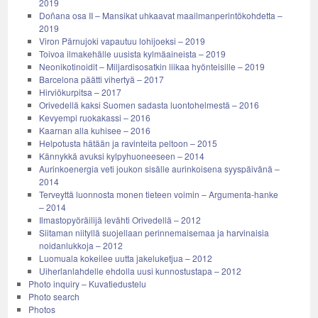
2019
Doñana osa II – Mansikat uhkaavat maailmanperintökohdetta –
2019
Viron Pärnujoki vapautuu lohijoeksi – 2019
Toivoa ilmakehälle uusista kylmäaineista – 2019
Neonikotinoidit – Miljardisosatkin liikaa hyönteisille – 2019
Barcelona päätti vihertyä – 2017
Hirviökurpitsa – 2017
Orivedellä kaksi Suomen sadasta luontohelmestä – 2016
Kevyempi ruokakassi – 2016
Kaarnan alla kuhisee – 2016
Helpotusta hätään ja ravinteita peltoon – 2015
Kännykkä avuksi kylpyhuoneeseen – 2014
Aurinkoenergia veti joukon sisälle aurinkoisena syyspäivänä –
2014
Terveyttä luonnosta monen tieteen voimin – Argumenta-hanke
– 2014
Ilmastopyöräilijä levähti Orivedellä – 2012
Siitaman niityllä suojellaan perinnemaisemaa ja harvinaisia
noidanlukkoja – 2012
Luomuala kokeilee uutta jakeluketjua – 2012
Uiherlanlahdelle ehdolla uusi kunnostustapa – 2012
Photo inquiry – Kuvatiedustelu
Photo search
Photos