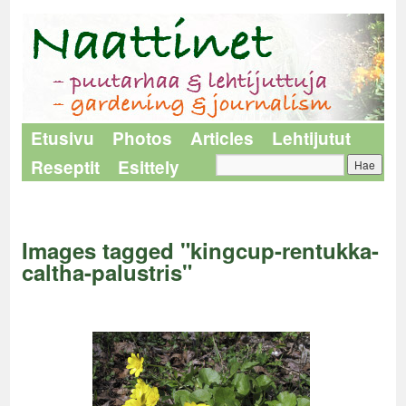
Etusivu
Photos
Articles
Lehtijutut
Reseptit
Esittely
Naattinet
>
Images tagged "kingcup-rentukka-caltha-palustris"
Images tagged "kingcup-rentukka-
caltha-palustris"