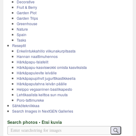
Decorative
Fruit & Berry
Garden Plot
Garden Trips
Greenhouse
Nature
Spain
Tasks
Reseptit
Enkelintukkahillo viikunakurpitsasta
Hannan naattimuhennos
Härkäpapu-falafelit
Härkäpapu-kasviswokki omista kasviksista
Härkäpapulevite leivälle
Härkäpapupihvit jugurttikastikkeella
Härkäpaputahna leivän päälle
Helppo vegaaninen basilikapesto
Lehtikaalista keittoa sun muuta
Poro-tattimureke
Sähkötekniikkaa
Search Images in NextGEN Galleries
Search photos • Etsi kuvia