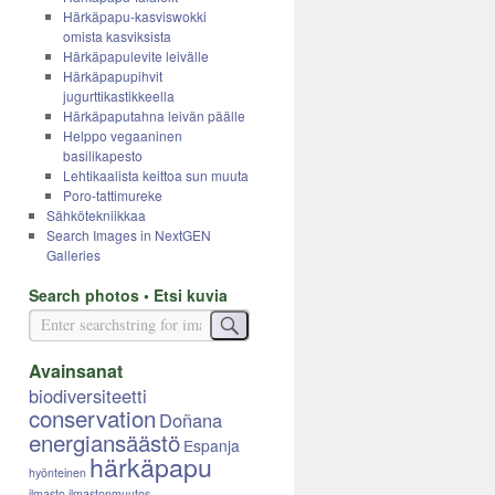
Härkäpapu-kasviswokki
omista kasviksista
Härkäpapulevite leivälle
Härkäpapupihvit
jugurttikastikkeella
Härkäpaputahna leivän päälle
Helppo vegaaninen
basilikapesto
Lehtikaalista keittoa sun muuta
Poro-tattimureke
Sähkötekniikkaa
Search Images in NextGEN
Galleries
Search photos • Etsi kuvia
Avainsanat
biodiversiteetti
conservation
Doñana
energiansäästö
Espanja
härkäpapu
hyönteinen
ilmasto
ilmastonmuutos