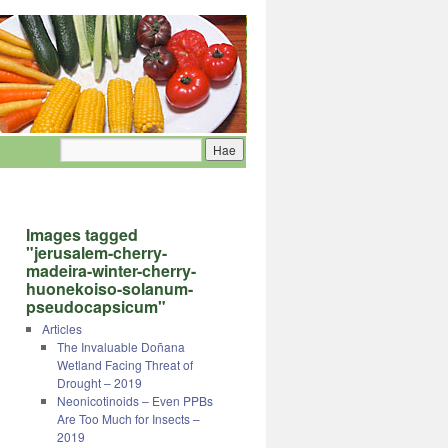
Images tagged
"jerusalem-cherry-
madeira-winter-cherry-
huonekoiso-solanum-
pseudocapsicum"
Articles
The Invaluable Doñana
Wetland Facing Threat of
Drought – 2019
Neonicotinoids – Even PPBs
Are Too Much for Insects –
2019