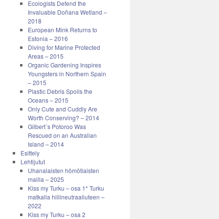
Ecologists Defend the
Invaluable Doñana Wetland –
2018
European Mink Returns to
Estonia – 2016
Diving for Marine Protected
Areas – 2015
Organic Gardening Inspires
Youngsters in Northern Spain
– 2015
Plastic Debris Spoils the
Oceans – 2015
Only Cute and Cuddly Are
Worth Conserving? – 2014
Gilbert´s Potoroo Was
Rescued on an Australian
Island – 2014
Esittely
Lehtijutut
Uhanalaisten hömötiaisten
mailla – 2025
Kiss my Turku – osa 1* Turku
matkalla hiilineutraaliuteen –
2022
Kiss my Turku – osa 2