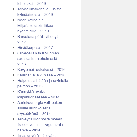
lohijoeksi – 2019
Toivoa ilmakehälle uusista
kylmäaineista – 2019
Neonikotinoidit –
Miljardisosatkin liikaa
hyönteisille – 2019
Barcelona päätti vihertyä –
2017
Hirviökurpitsa – 2017
Orivedellä kaksi Suomen
sadasta luontohelmestä –
2016
Kevyempi ruokakassi – 2016
Kaarnan alla kuhisee – 2016
Helpotusta hätään ja ravinteita
peltoon – 2015
Kännykkä avuksi
kylpyhuoneeseen – 2014
Aurinkoenergia veti joukon
sisälle aurinkoisena
syyspäivänä – 2014
Terveyttä luonnosta monen
tieteen voimin – Argumenta-
hanke – 2014
Ilmastopyöräilijä levähti