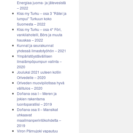
Energiaa juoma- ja jätevesistä
– 2022
Kiss my Turku – osa 3 ”Rätei ja
lumpui” Turkuun koko
Suomesta – 2022
Kiss my Turku – osa 4* Föri,
vankilahotelli, Börs ja muuta
hauskaa – 2022
Kunnat ja seurakunnat
yhdessä ilmastotyöhön – 2021
Ympäristöystävällisen
ilmalämpöpumpun valinta –
2020
Jouluksi 2021 uuteen kotiin
Orivedelle – 2020
Oriveden muovipilotissa hyvä
välitulos – 2020
Doñana osa I – Meren ja
jokien rakentama
luontoparatiisi – 2019
Doñana osa II – Mansikat
uhkaavat
maailmanperintökohdetta –
2019
Viron Pärnujoki vapautuu