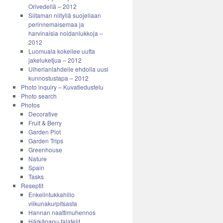
Orivedellä – 2012
Siitaman niityllä suojellaan
perinnemaisemaa ja
harvinaisia noidanlukkoja –
2012
Luomuala kokeilee uutta
jakeluketjua – 2012
Uiherlanlahdelle ehdolla uusi
kunnostustapa – 2012
Photo inquiry – Kuvatiedustelu
Photo search
Photos
Decorative
Fruit & Berry
Garden Plot
Garden Trips
Greenhouse
Nature
Spain
Tasks
Reseptit
Enkelintukkahillo
viikunakurpitsasta
Hannan naattimuhennos
Härkäpapu-falafelit