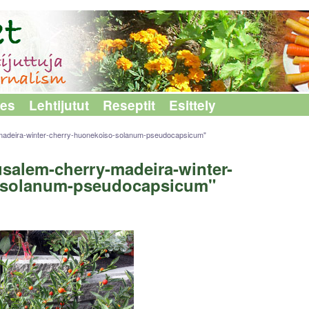
les
Lehtijutut
Reseptit
Esittely
madeira-winter-cherry-huonekoiso-solanum-pseudocapsicum"
usalem-cherry-madeira-winter-
-solanum-pseudocapsicum"