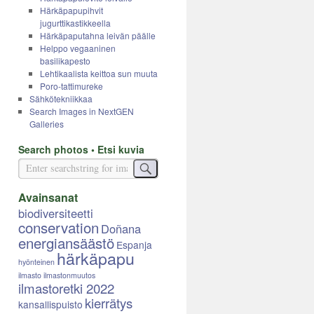
Härkäpapupihvit
jugurttikastikkeella
Härkäpaputahna leivän päälle
Helppo vegaaninen
basilikapesto
Lehtikaalista keittoa sun muuta
Poro-tattimureke
Sähkötekniikkaa
Search Images in NextGEN
Galleries
Search photos • Etsi kuvia
Avainsanat
biodiversiteetti
conservation
Doñana
energiansäästö
Espanja
härkäpapu
hyönteinen
ilmasto
ilmastonmuutos
ilmastoretki 2022
kierrätys
kansallispuisto