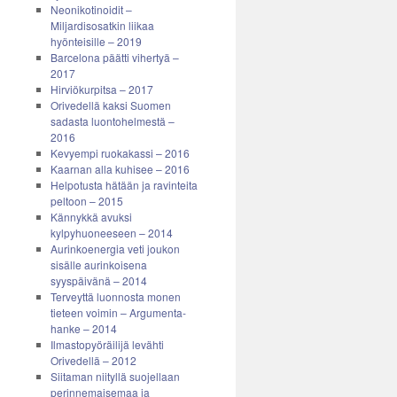
Neonikotinoidit –
Miljardisosatkin liikaa
hyönteisille – 2019
Barcelona päätti vihertyä –
2017
Hirviökurpitsa – 2017
Orivedellä kaksi Suomen
sadasta luontohelmestä –
2016
Kevyempi ruokakassi – 2016
Kaarnan alla kuhisee – 2016
Helpotusta hätään ja ravinteita
peltoon – 2015
Kännykkä avuksi
kylpyhuoneeseen – 2014
Aurinkoenergia veti joukon
sisälle aurinkoisena
syyspäivänä – 2014
Terveyttä luonnosta monen
tieteen voimin – Argumenta-
hanke – 2014
Ilmastopyöräilijä levähti
Orivedellä – 2012
Siitaman niityllä suojellaan
perinnemaisemaa ja