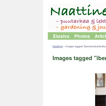
Etusivu
Photos
Artic
Naattinet
>
Images tagged "iberiankeisarikotka
Images tagged "iber