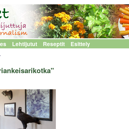
les
Lehtijutut
Reseptit
Esittely
"
iankeisarikotka"