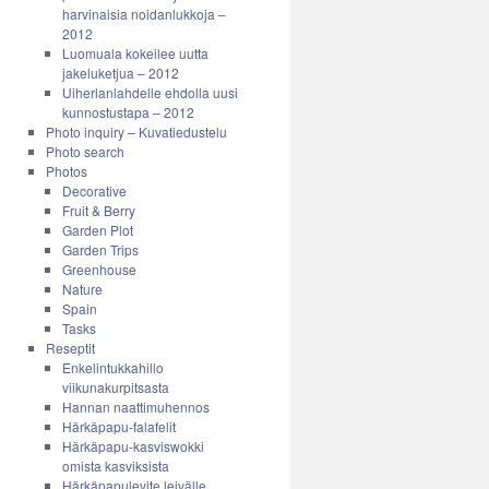
harvinaisia noidanlukkoja –
2012
Luomuala kokeilee uutta
jakeluketjua – 2012
Uiherlanlahdelle ehdolla uusi
kunnostustapa – 2012
Photo inquiry – Kuvatiedustelu
Photo search
Photos
Decorative
Fruit & Berry
Garden Plot
Garden Trips
Greenhouse
Nature
Spain
Tasks
Reseptit
Enkelintukkahillo
viikunakurpitsasta
Hannan naattimuhennos
Härkäpapu-falafelit
Härkäpapu-kasviswokki
omista kasviksista
Härkäpapulevite leivälle