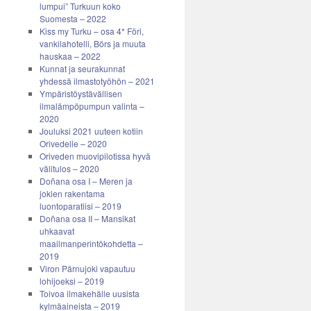
lumpui” Turkuun koko
Suomesta – 2022
Kiss my Turku – osa 4* Föri,
vankilahotelli, Börs ja muuta
hauskaa – 2022
Kunnat ja seurakunnat
yhdessä ilmastotyöhön – 2021
Ympäristöystävällisen
ilmalämpöpumpun valinta –
2020
Jouluksi 2021 uuteen kotiin
Orivedelle – 2020
Oriveden muovipilotissa hyvä
välitulos – 2020
Doñana osa I – Meren ja
jokien rakentama
luontoparatiisi – 2019
Doñana osa II – Mansikat
uhkaavat
maailmanperintökohdetta –
2019
Viron Pärnujoki vapautuu
lohijoeksi – 2019
Toivoa ilmakehälle uusista
kylmäaineista – 2019