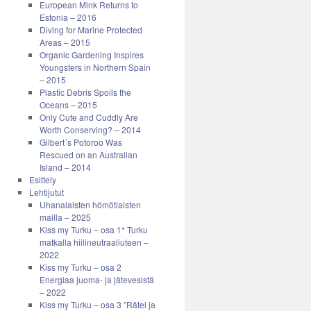
European Mink Returns to
Estonia – 2016
Diving for Marine Protected
Areas – 2015
Organic Gardening Inspires
Youngsters in Northern Spain
– 2015
Plastic Debris Spoils the
Oceans – 2015
Only Cute and Cuddly Are
Worth Conserving? – 2014
Gilbert´s Potoroo Was
Rescued on an Australian
Island – 2014
Esittely
Lehtijutut
Uhanalaisten hömötiaisten
mailla – 2025
Kiss my Turku – osa 1* Turku
matkalla hiilineutraaliuteen –
2022
Kiss my Turku – osa 2
Energiaa juoma- ja jätevesistä
– 2022
Kiss my Turku – osa 3 ”Rätei ja