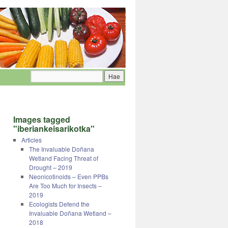
Images tagged
"iberiankeisarikotka"
Articles
The Invaluable Doñana
Wetland Facing Threat of
Drought – 2019
Neonicotinoids – Even PPBs
Are Too Much for Insects –
2019
Ecologists Defend the
Invaluable Doñana Wetland –
2018