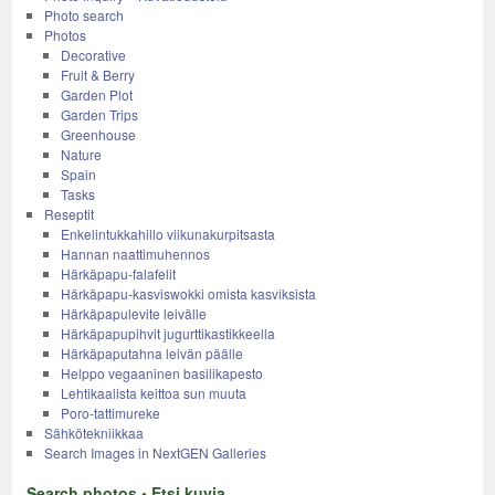
Photo search
Photos
Decorative
Fruit & Berry
Garden Plot
Garden Trips
Greenhouse
Nature
Spain
Tasks
Reseptit
Enkelintukkahillo viikunakurpitsasta
Hannan naattimuhennos
Härkäpapu-falafelit
Härkäpapu-kasviswokki omista kasviksista
Härkäpapulevite leivälle
Härkäpapupihvit jugurttikastikkeella
Härkäpaputahna leivän päälle
Helppo vegaaninen basilikapesto
Lehtikaalista keittoa sun muuta
Poro-tattimureke
Sähkötekniikkaa
Search Images in NextGEN Galleries
Search photos • Etsi kuvia