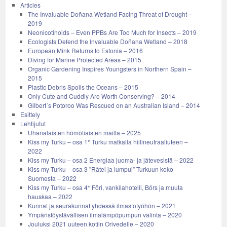
Articles
The Invaluable Doñana Wetland Facing Threat of Drought –
2019
Neonicotinoids – Even PPBs Are Too Much for Insects – 2019
Ecologists Defend the Invaluable Doñana Wetland – 2018
European Mink Returns to Estonia – 2016
Diving for Marine Protected Areas – 2015
Organic Gardening Inspires Youngsters in Northern Spain –
2015
Plastic Debris Spoils the Oceans – 2015
Only Cute and Cuddly Are Worth Conserving? – 2014
Gilbert´s Potoroo Was Rescued on an Australian Island – 2014
Esittely
Lehtijutut
Uhanalaisten hömötiaisten mailla – 2025
Kiss my Turku – osa 1* Turku matkalla hiilineutraaliuteen –
2022
Kiss my Turku – osa 2 Energiaa juoma- ja jätevesistä – 2022
Kiss my Turku – osa 3 ”Rätei ja lumpui” Turkuun koko
Suomesta – 2022
Kiss my Turku – osa 4* Föri, vankilahotelli, Börs ja muuta
hauskaa – 2022
Kunnat ja seurakunnat yhdessä ilmastotyöhön – 2021
Ympäristöystävällisen ilmalämpöpumpun valinta – 2020
Jouluksi 2021 uuteen kotiin Orivedelle – 2020