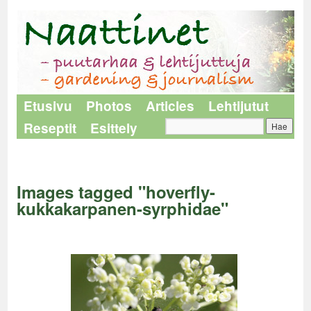
Etusivu
Photos
Articles
Lehtijutut
Reseptit
Esittely
Naattinet
>
Images tagged "hoverfly-kukkakarpanen-syrphidae"
Images tagged "hoverfly-
kukkakarpanen-syrphidae"