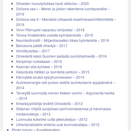
Oriveden muovipilotissa hyvä välitulos – 2020
Doñana osa I – Meren ja jokien rakentama luontoparatiisi –
2019
Doñana osa II – Mansikat uhkaavat maailmanperintökohdetta –
2019
Viron Pärnujoki vapautuu lohijoeksi – 2019
Toivoa ilmakehälle uusista kylmäaineista – 2019
Neonikotinoidit – Miljardisosatkin liikaa hyönteisille – 2019
Barcelona päätti vihertyä – 2017
Hirviökurpitsa – 2017
Orivedellä kaksi Suomen sadasta luontohelmestä – 2016
Kevyempi ruokakassi – 2016
Kaarnan alla kuhisee – 2016
Helpotusta hätään ja ravinteita peltoon – 2015
Kännykkä avuksi kylpyhuoneeseen – 2014
Aurinkoenergia veti joukon sisälle aurinkoisena syyspäivänä –
2014
Terveyttä luonnosta monen tieteen voimin – Argumenta-hanke
– 2014
Ilmastopyöräilijä levähti Orivedellä – 2012
Siitaman niityllä suojellaan perinnemaisemaa ja harvinaisia
noidanlukkoja – 2012
Luomuala kokeilee uutta jakeluketjua – 2012
Uiherlanlahdelle ehdolla uusi kunnostustapa – 2012
Photo inquiry – Kuvatiedustelu