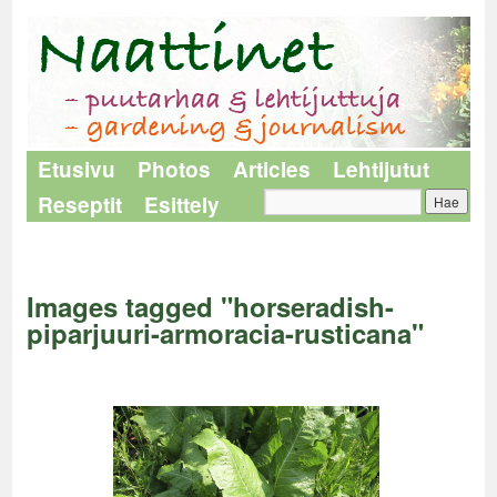
Etusivu
Photos
Articles
Lehtijutut
Reseptit
Esittely
Naattinet
>
Images tagged "horseradish-piparjuuri-armoracia-rusticana"
Images tagged "horseradish-
piparjuuri-armoracia-rusticana"