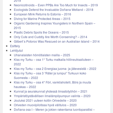
2019
Neonicotinoids – Even PPBs Are Too Much for Insects – 2019
Ecologists Defend the Invaluable Doñana Wetland – 2018
European Mink Returns to Estonia – 2016
Diving for Marine Protected Areas – 2015
Organic Gardening Inspires Youngsters in Northern Spain –
2015
Plastic Debris Spoils the Oceans – 2015
Only Cute and Cuddly Are Worth Conserving? – 2014
Gilbert´s Potoroo Was Rescued on an Australian Island – 2014
Esittely
Lehtijutut
Uhanalaisten hömötiaisten mailla – 2025
Kiss my Turku – osa 1* Turku matkalla hiilineutraaliuteen –
2022
Kiss my Turku – osa 2 Energiaa juoma- ja jätevesistä – 2022
Kiss my Turku – osa 3 ”Rätei ja lumpui” Turkuun koko
Suomesta – 2022
Kiss my Turku – osa 4* Föri, vankilahotelli, Börs ja muuta
hauskaa – 2022
Kunnat ja seurakunnat yhdessä ilmastotyöhön – 2021
Ympäristöystävällisen ilmalämpöpumpun valinta – 2020
Jouluksi 2021 uuteen kotiin Orivedelle – 2020
Oriveden muovipilotissa hyvä välitulos – 2020
Doñana osa I – Meren ja jokien rakentama luontoparatiisi –