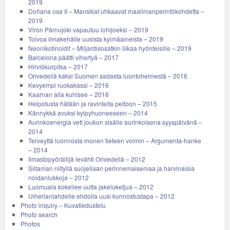
2019
Doñana osa II – Mansikat uhkaavat maailmanperintökohdetta –
2019
Viron Pärnujoki vapautuu lohijoeksi – 2019
Toivoa ilmakehälle uusista kylmäaineista – 2019
Neonikotinoidit – Miljardisosatkin liikaa hyönteisille – 2019
Barcelona päätti vihertyä – 2017
Hirviökurpitsa – 2017
Orivedellä kaksi Suomen sadasta luontohelmestä – 2016
Kevyempi ruokakassi – 2016
Kaarnan alla kuhisee – 2016
Helpotusta hätään ja ravinteita peltoon – 2015
Kännykkä avuksi kylpyhuoneeseen – 2014
Aurinkoenergia veti joukon sisälle aurinkoisena syyspäivänä –
2014
Terveyttä luonnosta monen tieteen voimin – Argumenta-hanke
– 2014
Ilmastopyöräilijä levähti Orivedellä – 2012
Siitaman niityllä suojellaan perinnemaisemaa ja harvinaisia
noidanlukkoja – 2012
Luomuala kokeilee uutta jakeluketjua – 2012
Uiherlanlahdelle ehdolla uusi kunnostustapa – 2012
Photo inquiry – Kuvatiedustelu
Photo search
Photos