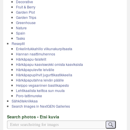
Decorative
Fruit & Berry
Garden Plot
Garden Trips
Greenhouse
Nature
Spain
Tasks
Reseptit
Enkelintukkahillo viikunakurpitsasta
Hannan naattimuhennos
Härkäpapu-falafelit
Härkäpapu-kasviswokki omista kasviksista
Härkäpapulevite leivälle
Härkäpapupihvit jugurttikastikkeella
Härkäpaputahna leivän päälle
Helppo vegaaninen basilikapesto
Lehtikaalista keittoa sun muuta
Poro-tattimureke
Sähkötekniikkaa
Search Images in NextGEN Galleries
Search photos • Etsi kuvia