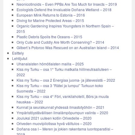
Neonicotinoids – Even PPBs Are Too Much for Insects – 2019
Ecologists Defend the Invaluable Doñana Wetland – 2018
European Mink Returns to Estonia – 2016
Diving for Marine Protected Areas – 2015
Organic Gardening Inspires Youngsters in Northern Spain –
2015
Plastic Debris Spoils the Oceans – 2015
Only Cute and Cuddly Are Worth Conserving? – 2014
Gilbert´s Potoroo Was Rescued on an Australian Island – 2014
Esittely
Lehtijutut
Uhanalaisten hömötiaisten mailla – 2025
Kiss my Turku – osa 1* Turku matkalla hiilineutraaliuteen –
2022
Kiss my Turku – osa 2 Energiaa juoma- ja jätevesistä – 2022
Kiss my Turku – osa 3 ”Rätei ja lumpui” Turkuun koko
Suomesta – 2022
Kiss my Turku – osa 4* Föri, vankilahotelli, Börs ja muuta
hauskaa – 2022
Kunnat ja seurakunnat yhdessä ilmastotyöhön – 2021
Ympäristöystävällisen ilmalämpöpumpun valinta – 2020
Jouluksi 2021 uuteen kotiin Orivedelle – 2020
Oriveden muovipilotissa hyvä välitulos – 2020
Doñana osa I – Meren ja jokien rakentama luontoparatiisi –
2019