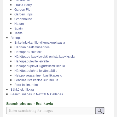
Fruit & Berry
Garden Plot
Garden Trips
Greenhouse
Nature
Spain
Tasks
Reseptit
Enkelintukkahillo viikunakurpitsasta
Hannan naattimuhennos
Härkäpapu-falafelit
Härkäpapu-kasviswokki omista kasviksista
Härkäpapulevite leivälle
Härkäpapupihvit jugurttikastikkeella
Härkäpaputahna leivän päälle
Helppo vegaaninen basilikapesto
Lehtikaalista keittoa sun muuta
Poro-tattimureke
Sähkötekniikkaa
Search Images in NextGEN Galleries
Search photos • Etsi kuvia