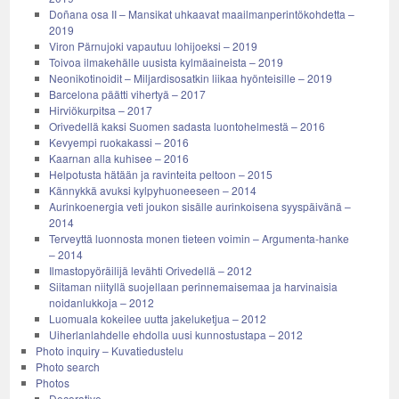
Doñana osa II – Mansikat uhkaavat maailmanperintökohdetta –
2019
Viron Pärnujoki vapautuu lohijoeksi – 2019
Toivoa ilmakehälle uusista kylmäaineista – 2019
Neonikotinoidit – Miljardisosatkin liikaa hyönteisille – 2019
Barcelona päätti vihertyä – 2017
Hirviökurpitsa – 2017
Orivedellä kaksi Suomen sadasta luontohelmestä – 2016
Kevyempi ruokakassi – 2016
Kaarnan alla kuhisee – 2016
Helpotusta hätään ja ravinteita peltoon – 2015
Kännykkä avuksi kylpyhuoneeseen – 2014
Aurinkoenergia veti joukon sisälle aurinkoisena syyspäivänä –
2014
Terveyttä luonnosta monen tieteen voimin – Argumenta-hanke
– 2014
Ilmastopyöräilijä levähti Orivedellä – 2012
Siitaman niityllä suojellaan perinnemaisemaa ja harvinaisia
noidanlukkoja – 2012
Luomuala kokeilee uutta jakeluketjua – 2012
Uiherlanlahdelle ehdolla uusi kunnostustapa – 2012
Photo inquiry – Kuvatiedustelu
Photo search
Photos
Decorative