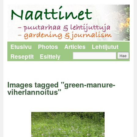
Etusivu
Photos
Articles
Lehtijutut
Reseptit
Esittely
Naattinet
>
Images tagged "green-manure-viherlannoitus"
Images tagged "green-manure-
viherlannoitus"