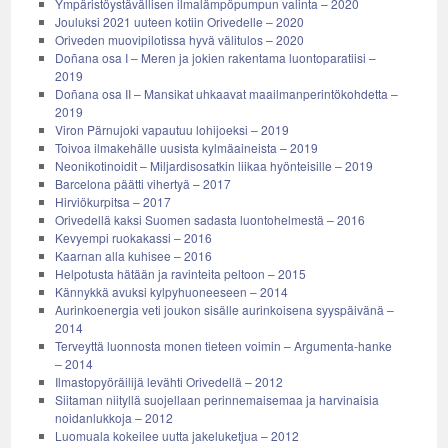
Ympäristöystävällisen ilmalämpöpumpun valinta – 2020
Jouluksi 2021 uuteen kotiin Orivedelle – 2020
Oriveden muovipilotissa hyvä välitulos – 2020
Doñana osa I – Meren ja jokien rakentama luontoparatiisi –
2019
Doñana osa II – Mansikat uhkaavat maailmanperintökohdetta –
2019
Viron Pärnujoki vapautuu lohijoeksi – 2019
Toivoa ilmakehälle uusista kylmäaineista – 2019
Neonikotinoidit – Miljardisosatkin liikaa hyönteisille – 2019
Barcelona päätti vihertyä – 2017
Hirviökurpitsa – 2017
Orivedellä kaksi Suomen sadasta luontohelmestä – 2016
Kevyempi ruokakassi – 2016
Kaarnan alla kuhisee – 2016
Helpotusta hätään ja ravinteita peltoon – 2015
Kännykkä avuksi kylpyhuoneeseen – 2014
Aurinkoenergia veti joukon sisälle aurinkoisena syyspäivänä –
2014
Terveyttä luonnosta monen tieteen voimin – Argumenta-hanke
– 2014
Ilmastopyöräilijä levähti Orivedellä – 2012
Siitaman niityllä suojellaan perinnemaisemaa ja harvinaisia
noidanlukkoja – 2012
Luomuala kokeilee uutta jakeluketjua – 2012