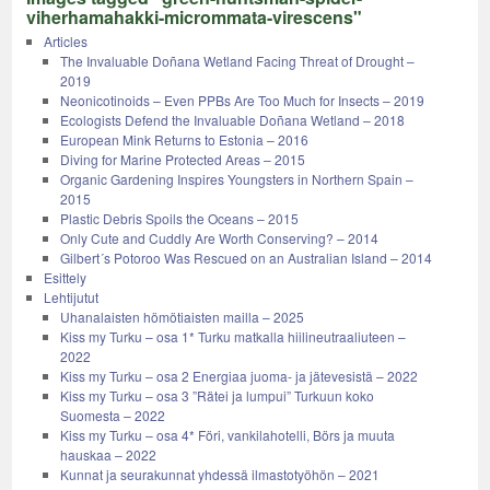
viherhamahakki-micrommata-virescens"
Articles
The Invaluable Doñana Wetland Facing Threat of Drought –
2019
Neonicotinoids – Even PPBs Are Too Much for Insects – 2019
Ecologists Defend the Invaluable Doñana Wetland – 2018
European Mink Returns to Estonia – 2016
Diving for Marine Protected Areas – 2015
Organic Gardening Inspires Youngsters in Northern Spain –
2015
Plastic Debris Spoils the Oceans – 2015
Only Cute and Cuddly Are Worth Conserving? – 2014
Gilbert´s Potoroo Was Rescued on an Australian Island – 2014
Esittely
Lehtijutut
Uhanalaisten hömötiaisten mailla – 2025
Kiss my Turku – osa 1* Turku matkalla hiilineutraaliuteen –
2022
Kiss my Turku – osa 2 Energiaa juoma- ja jätevesistä – 2022
Kiss my Turku – osa 3 ”Rätei ja lumpui” Turkuun koko
Suomesta – 2022
Kiss my Turku – osa 4* Föri, vankilahotelli, Börs ja muuta
hauskaa – 2022
Kunnat ja seurakunnat yhdessä ilmastotyöhön – 2021