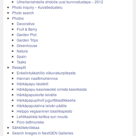
Uiherlanlahdelle ehdolla uusi kunnostustapa – 2012
Photo inquiry – Kuvatiedustelu
Photo search
Photos
Decorative
Fruit & Berry
Garden Plot
Garden Trips
Greenhouse
Nature
Spain
Tasks
Reseptit
Enkelintukkahillo viikunakurpitsasta
Hannan naattimuhennos
Härkäpapu-falafelit
Härkäpapu-kasviswokki omista kasviksista
Härkäpapulevite leivälle
Härkäpapupihvit jugurttikastikkeella
Härkäpaputahna leivän päälle
Helppo vegaaninen basilikapesto
Lehtikaalista keittoa sun muuta
Poro-tattimureke
Sähkötekniikkaa
Search Images in NextGEN Galleries