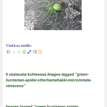
Vinkkaa muille:
0 vastausta kohteessa
Images tagged "green-
huntsman-spider-viherhamahakki-micrommata-
virescens"
Images tagged "green-huntsman-spider-