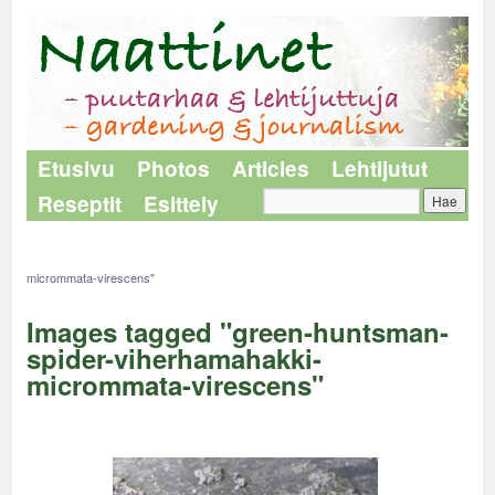
Etusivu
Photos
Articles
Lehtijutut
Reseptit
Esittely
Naattinet
>
Images tagged "green-huntsman-spider-viherhamahakki-
micrommata-virescens"
Images tagged "green-huntsman-
spider-viherhamahakki-
micrommata-virescens"