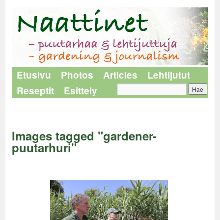
Etusivu
Photos
Articles
Lehtijutut
Reseptit
Esittely
Naattinet
>
Images tagged "gardener-puutarhuri"
Images tagged "gardener-
puutarhuri"