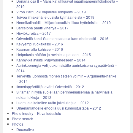
Doñana osa II – Mansikat uhkaavat maailmanperintökohdetta –
2019
Viron Pärnujoki vapautuu lohijoeksi – 2019
Toivoa ilmakehälle uusista kylmäaineista – 2019
Neonikotinoidit – Miljardisosatkin liikaa hyönteisille – 2019
Barcelona päätti vihertyä – 2017
Hirviökurpitsa – 2017
Orivedellä kaksi Suomen sadasta luontohelmestä – 2016
Kevyempi ruokakassi – 2016
Kaarnan alla kuhisee – 2016
Helpotusta hätään ja ravinteita peltoon – 2015
Kännykkä avuksi kylpyhuoneeseen – 2014
Aurinkoenergia veti joukon sisälle aurinkoisena syyspäivänä –
2014
Terveyttä luonnosta monen tieteen voimin – Argumenta-hanke
– 2014
Ilmastopyöräilijä levähti Orivedellä – 2012
Siitaman niityllä suojellaan perinnemaisemaa ja harvinaisia
noidanlukkoja – 2012
Luomuala kokeilee uutta jakeluketjua – 2012
Uiherlanlahdelle ehdolla uusi kunnostustapa – 2012
Photo inquiry – Kuvatiedustelu
Photo search
Photos
Decorative