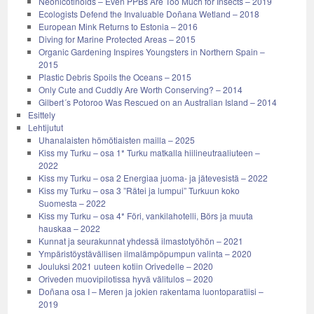
Neonicotinoids – Even PPBs Are Too Much for Insects – 2019
Ecologists Defend the Invaluable Doñana Wetland – 2018
European Mink Returns to Estonia – 2016
Diving for Marine Protected Areas – 2015
Organic Gardening Inspires Youngsters in Northern Spain –
2015
Plastic Debris Spoils the Oceans – 2015
Only Cute and Cuddly Are Worth Conserving? – 2014
Gilbert´s Potoroo Was Rescued on an Australian Island – 2014
Esittely
Lehtijutut
Uhanalaisten hömötiaisten mailla – 2025
Kiss my Turku – osa 1* Turku matkalla hiilineutraaliuteen –
2022
Kiss my Turku – osa 2 Energiaa juoma- ja jätevesistä – 2022
Kiss my Turku – osa 3 ”Rätei ja lumpui” Turkuun koko
Suomesta – 2022
Kiss my Turku – osa 4* Föri, vankilahotelli, Börs ja muuta
hauskaa – 2022
Kunnat ja seurakunnat yhdessä ilmastotyöhön – 2021
Ympäristöystävällisen ilmalämpöpumpun valinta – 2020
Jouluksi 2021 uuteen kotiin Orivedelle – 2020
Oriveden muovipilotissa hyvä välitulos – 2020
Doñana osa I – Meren ja jokien rakentama luontoparatiisi –
2019