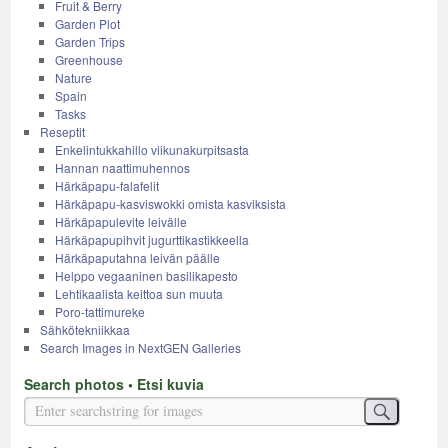
Fruit & Berry
Garden Plot
Garden Trips
Greenhouse
Nature
Spain
Tasks
Reseptit
Enkelintukkahillo viikunakurpitsasta
Hannan naattimuhennos
Härkäpapu-falafelit
Härkäpapu-kasviswokki omista kasviksista
Härkäpapulevite leivälle
Härkäpapupihvit jugurttikastikkeella
Härkäpaputahna leivän päälle
Helppo vegaaninen basilikapesto
Lehtikaalista keittoa sun muuta
Poro-tattimureke
Sähkötekniikkaa
Search Images in NextGEN Galleries
Search photos • Etsi kuvia