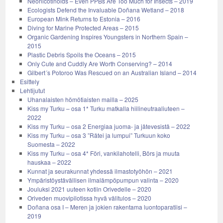
Neonicotinoids – Even PPBs Are Too Much for Insects – 2019
Ecologists Defend the Invaluable Doñana Wetland – 2018
European Mink Returns to Estonia – 2016
Diving for Marine Protected Areas – 2015
Organic Gardening Inspires Youngsters in Northern Spain –
2015
Plastic Debris Spoils the Oceans – 2015
Only Cute and Cuddly Are Worth Conserving? – 2014
Gilbert´s Potoroo Was Rescued on an Australian Island – 2014
Esittely
Lehtijutut
Uhanalaisten hömötiaisten mailla – 2025
Kiss my Turku – osa 1* Turku matkalla hiilineutraaliuteen –
2022
Kiss my Turku – osa 2 Energiaa juoma- ja jätevesistä – 2022
Kiss my Turku – osa 3 ”Rätei ja lumpui” Turkuun koko
Suomesta – 2022
Kiss my Turku – osa 4* Föri, vankilahotelli, Börs ja muuta
hauskaa – 2022
Kunnat ja seurakunnat yhdessä ilmastotyöhön – 2021
Ympäristöystävällisen ilmalämpöpumpun valinta – 2020
Jouluksi 2021 uuteen kotiin Orivedelle – 2020
Oriveden muovipilotissa hyvä välitulos – 2020
Doñana osa I – Meren ja jokien rakentama luontoparatiisi –
2019