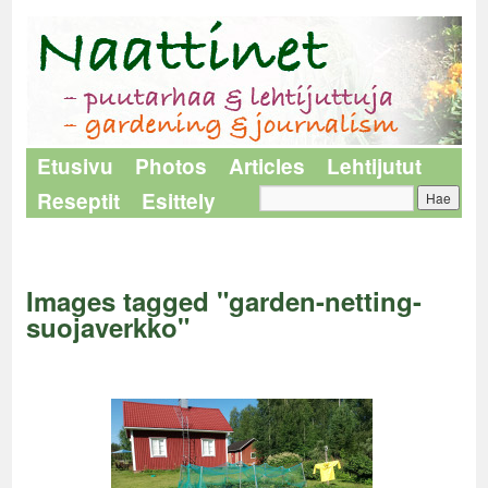
Etusivu
Photos
Articles
Lehtijutut
Reseptit
Esittely
Naattinet
>
Images tagged "garden-netting-suojaverkko"
Images tagged "garden-netting-
suojaverkko"