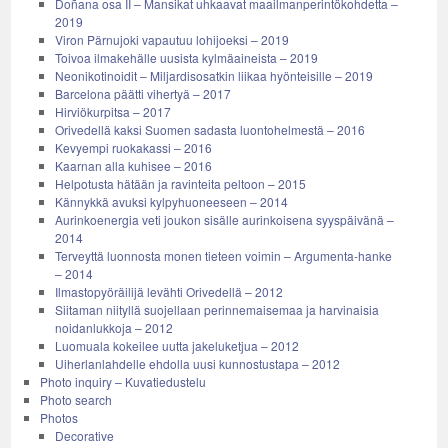
Doñana osa II – Mansikat uhkaavat maailmanperintökohdetta –
2019
Viron Pärnujoki vapautuu lohijoeksi – 2019
Toivoa ilmakehälle uusista kylmäaineista – 2019
Neonikotinoidit – Miljardisosatkin liikaa hyönteisille – 2019
Barcelona päätti vihertyä – 2017
Hirviökurpitsa – 2017
Orivedellä kaksi Suomen sadasta luontohelmestä – 2016
Kevyempi ruokakassi – 2016
Kaarnan alla kuhisee – 2016
Helpotusta hätään ja ravinteita peltoon – 2015
Kännykkä avuksi kylpyhuoneeseen – 2014
Aurinkoenergia veti joukon sisälle aurinkoisena syyspäivänä –
2014
Terveyttä luonnosta monen tieteen voimin – Argumenta-hanke
– 2014
Ilmastopyöräilijä levähti Orivedellä – 2012
Siitaman niityllä suojellaan perinnemaisemaa ja harvinaisia
noidanlukkoja – 2012
Luomuala kokeilee uutta jakeluketjua – 2012
Uiherlanlahdelle ehdolla uusi kunnostustapa – 2012
Photo inquiry – Kuvatiedustelu
Photo search
Photos
Decorative