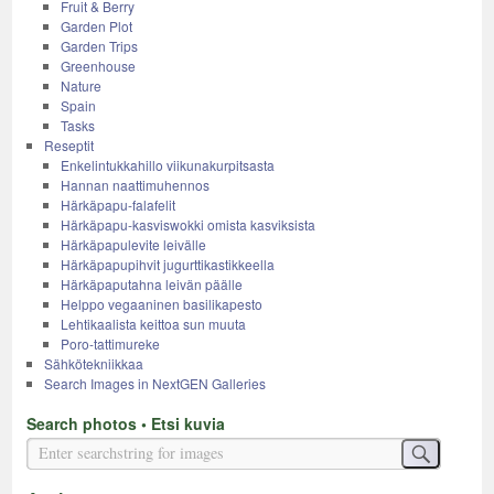
Fruit & Berry
Garden Plot
Garden Trips
Greenhouse
Nature
Spain
Tasks
Reseptit
Enkelintukkahillo viikunakurpitsasta
Hannan naattimuhennos
Härkäpapu-falafelit
Härkäpapu-kasviswokki omista kasviksista
Härkäpapulevite leivälle
Härkäpapupihvit jugurttikastikkeella
Härkäpaputahna leivän päälle
Helppo vegaaninen basilikapesto
Lehtikaalista keittoa sun muuta
Poro-tattimureke
Sähkötekniikkaa
Search Images in NextGEN Galleries
Search photos • Etsi kuvia