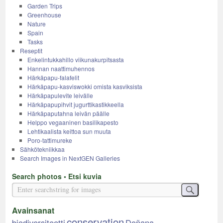
Garden Trips
Greenhouse
Nature
Spain
Tasks
Reseptit
Enkelintukkahillo viikunakurpitsasta
Hannan naattimuhennos
Härkäpapu-falafelit
Härkäpapu-kasviswokki omista kasviksista
Härkäpapulevite leivälle
Härkäpapupihvit jugurttikastikkeella
Härkäpaputahna leivän päälle
Helppo vegaaninen basilikapesto
Lehtikaalista keittoa sun muuta
Poro-tattimureke
Sähkötekniikkaa
Search Images in NextGEN Galleries
Search photos • Etsi kuvia
Avainsanat
conservation
biodiversiteetti
Doñana