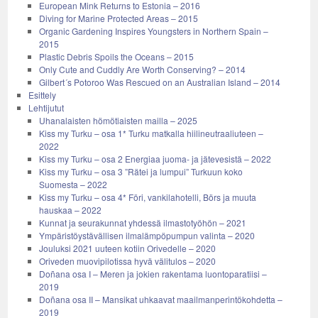
European Mink Returns to Estonia – 2016
Diving for Marine Protected Areas – 2015
Organic Gardening Inspires Youngsters in Northern Spain –
2015
Plastic Debris Spoils the Oceans – 2015
Only Cute and Cuddly Are Worth Conserving? – 2014
Gilbert´s Potoroo Was Rescued on an Australian Island – 2014
Esittely
Lehtijutut
Uhanalaisten hömötiaisten mailla – 2025
Kiss my Turku – osa 1* Turku matkalla hiilineutraaliuteen –
2022
Kiss my Turku – osa 2 Energiaa juoma- ja jätevesistä – 2022
Kiss my Turku – osa 3 ”Rätei ja lumpui” Turkuun koko
Suomesta – 2022
Kiss my Turku – osa 4* Föri, vankilahotelli, Börs ja muuta
hauskaa – 2022
Kunnat ja seurakunnat yhdessä ilmastotyöhön – 2021
Ympäristöystävällisen ilmalämpöpumpun valinta – 2020
Jouluksi 2021 uuteen kotiin Orivedelle – 2020
Oriveden muovipilotissa hyvä välitulos – 2020
Doñana osa I – Meren ja jokien rakentama luontoparatiisi –
2019
Doñana osa II – Mansikat uhkaavat maailmanperintökohdetta –
2019