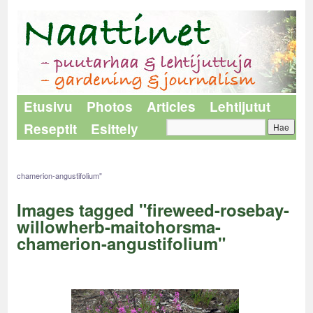
Etusivu
Photos
Articles
Lehtijutut
Reseptit
Esittely
Naattinet
>
Images tagged "fireweed-rosebay-willowherb-maitohorsma-
chamerion-angustifolium"
Images tagged "fireweed-rosebay-
willowherb-maitohorsma-
chamerion-angustifolium"