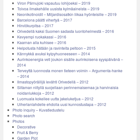
Viron Pärnujoki vapautuu lohijoeksi – 2019
Toivoa ilmakehälle uusista kylmäaineista – 2019
Neonikotinoidit – Miljardisosatkin liikaa hyönteisille – 2019
Barcelona päätti vihertyä – 2017
Hirviökurpitsa – 2017
Orivedellä kaksi Suomen sadasta luontohelmestä – 2016
Kevyempi ruokakassi – 2016
Kaarnan alla kuhisee – 2016
Helpotusta hätään ja ravinteita peltoon – 2015
Kännykkä avuksi kylpyhuoneeseen – 2014
Aurinkoenergia veti joukon sisälle aurinkoisena syyspäivänä –
2014
Terveyttä luonnosta monen tieteen voimin – Argumenta-hanke
– 2014
Ilmastopyöräilijä levähti Orivedellä – 2012
Siitaman niityllä suojellaan perinnemaisemaa ja harvinaisia
noidanlukkoja – 2012
Luomuala kokeilee uutta jakeluketjua – 2012
Uiherlanlahdelle ehdolla uusi kunnostustapa – 2012
Photo inquiry – Kuvatiedustelu
Photo search
Photos
Decorative
Fruit & Berry
Garden Plot