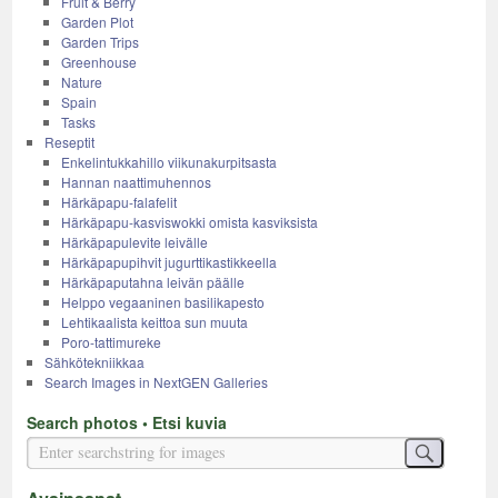
Fruit & Berry
Garden Plot
Garden Trips
Greenhouse
Nature
Spain
Tasks
Reseptit
Enkelintukkahillo viikunakurpitsasta
Hannan naattimuhennos
Härkäpapu-falafelit
Härkäpapu-kasviswokki omista kasviksista
Härkäpapulevite leivälle
Härkäpapupihvit jugurttikastikkeella
Härkäpaputahna leivän päälle
Helppo vegaaninen basilikapesto
Lehtikaalista keittoa sun muuta
Poro-tattimureke
Sähkötekniikkaa
Search Images in NextGEN Galleries
Search photos • Etsi kuvia