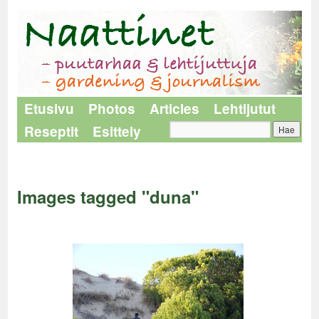
Etusivu
Photos
Articles
Lehtijutut
Reseptit
Esittely
Naattinet
>
Images tagged "duna"
Images tagged "duna"