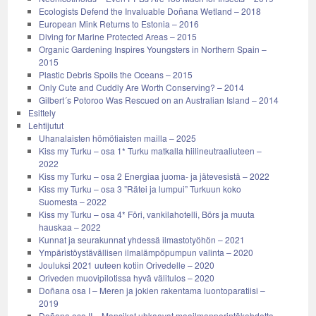
Ecologists Defend the Invaluable Doñana Wetland – 2018
European Mink Returns to Estonia – 2016
Diving for Marine Protected Areas – 2015
Organic Gardening Inspires Youngsters in Northern Spain –
2015
Plastic Debris Spoils the Oceans – 2015
Only Cute and Cuddly Are Worth Conserving? – 2014
Gilbert´s Potoroo Was Rescued on an Australian Island – 2014
Esittely
Lehtijutut
Uhanalaisten hömötiaisten mailla – 2025
Kiss my Turku – osa 1* Turku matkalla hiilineutraaliuteen –
2022
Kiss my Turku – osa 2 Energiaa juoma- ja jätevesistä – 2022
Kiss my Turku – osa 3 ”Rätei ja lumpui” Turkuun koko
Suomesta – 2022
Kiss my Turku – osa 4* Föri, vankilahotelli, Börs ja muuta
hauskaa – 2022
Kunnat ja seurakunnat yhdessä ilmastotyöhön – 2021
Ympäristöystävällisen ilmalämpöpumpun valinta – 2020
Jouluksi 2021 uuteen kotiin Orivedelle – 2020
Oriveden muovipilotissa hyvä välitulos – 2020
Doñana osa I – Meren ja jokien rakentama luontoparatiisi –
2019
Doñana osa II – Mansikat uhkaavat maailmanperintökohdetta –