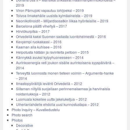
2019
Viron Pärnujoki vapautuu lohijoeksi – 2019
Toivoa ilmakehälle uusista kylmäaineista – 2019
Neonikotinoidit – Miljardisosatkin liikaa hyönteisille – 2019
Barcelona päätti vihertyä – 2017
Hirviökurpitsa – 2017
Orivedellä kaksi Suomen sadasta luontohelmestä – 2016
Kevyempi ruokakassi – 2016
Kaarnan alla kuhisee – 2016
Helpotusta hätään ja ravinteita peltoon – 2015
Kännykkä avuksi kylpyhuoneeseen – 2014
Aurinkoenergia veti joukon sisälle aurinkoisena syyspäivänä –
2014
Terveyttä luonnosta monen tieteen voimin – Argumenta-hanke
– 2014
Ilmastopyöräilijä levähti Orivedellä – 2012
Siitaman niityllä suojellaan perinnemaisemaa ja harvinaisia
noidanlukkoja – 2012
Luomuala kokeilee uutta jakeluketjua – 2012
Uiherlanlahdelle ehdolla uusi kunnostustapa – 2012
Photo inquiry – Kuvatiedustelu
Photo search
Photos
Decorative