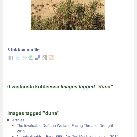
Vinkkaa muille:
0 vastausta kohteessa
Images tagged "duna"
Images tagged "duna"
Articles
The Invaluable Doñana Wetland Facing Threat of Drought –
2019
Neonicotinoids – Even PPBs Are Too Much for Insects – 2019