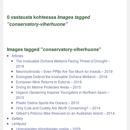
0 vastausta kohteessa
Images tagged
"conservatory-viherhuone"
Images tagged "conservatory-viherhuone"
Articles
The Invaluable Doñana Wetland Facing Threat of Drought –
2019
Neonicotinoids – Even PPBs Are Too Much for Insects – 2019
Ecologists Defend the Invaluable Doñana Wetland – 2018
European Mink Returns to Estonia – 2016
Diving for Marine Protected Areas – 2015
Organic Gardening Inspires Youngsters in Northern Spain –
2015
Plastic Debris Spoils the Oceans – 2015
Only Cute and Cuddly Are Worth Conserving? – 2014
Gilbert´s Potoroo Was Rescued on an Australian Island – 2014
Esittely
Lehtijutut
Uhanalaisten hömötiaisten mailla – 2025