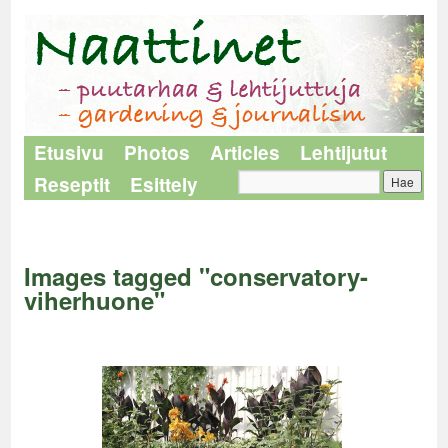
Etusivu
Photos
Articles
Lehtijutut
Reseptit
Esittely
Naattinet
>
Images tagged "conservatory-viherhuone"
Images tagged "conservatory-
viherhuone"