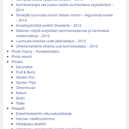
Aurinkoenergia veti joukon sisälle aurinkoisena syyspäivänä –
2014
Terveyttä luonnosta monen tieteen voimin – Argumenta-hanke
– 2014
Ilmastopyöräilijä levähti Orivedellä – 2012
Siitaman niityllä suojellaan perinnemaisemaa ja harvinaisia
noidanlukkoja – 2012
Luomuala kokeilee uutta jakeluketjua – 2012
Uiherlanlahdelle ehdolla uusi kunnostustapa – 2012
Photo inquiry – Kuvatiedustelu
Photo search
Photos
Decorative
Fruit & Berry
Garden Plot
Garden Trips
Greenhouse
Nature
Spain
Tasks
Reseptit
Enkelintukkahillo viikunakurpitsasta
Hannan naattimuhennos
Härkäpapu-falafelit
Härkäpapu-kasviswokki omista kasviksista