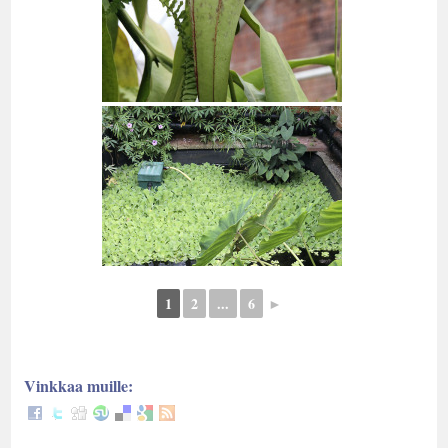
1
2
...
6
►
Vinkkaa muille: