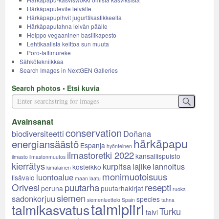
Härkäpapulevite leivälle
Härkäpapupihvit jugurttikastikkeella
Härkäpaputahna leivän päälle
Helppo vegaaninen basilikapesto
Lehtikaalista keittoa sun muuta
Poro-tattimureke
Sähkötekniikkaa
Search Images in NextGEN Galleries
Search photos • Etsi kuvia
Avainsanat
conservation
biodiversiteetti
Doñana
härkäpapu
energiansäästö
Espanja
hyönteinen
ilmastoretki 2022
kansallispuisto
ilmasto
ilmastonmuutos
kierrätys
kurpitsa
lajike
lannoitus
kosteikko
kimalainen
monimuotoisuus
luontoalue
lisävalo
maan laatu
Orivesi
puutarha
resepti
peruna
puutarhakirjat
ruoka
siemen
sadonkorjuu
species
siemenluettelo
Spain
tahna
taimipiiri
taimikasvatus
Turku
talvi