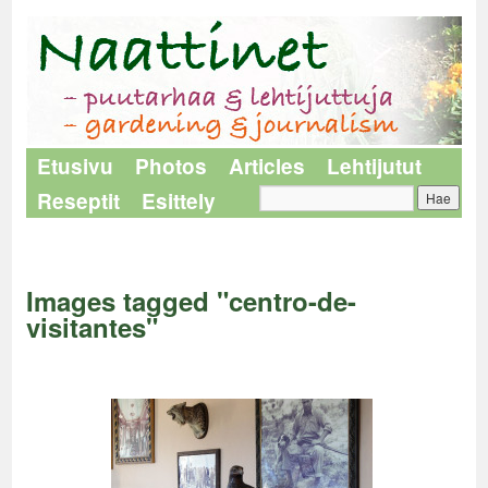
Etusivu
Photos
Articles
Lehtijutut
Reseptit
Esittely
Naattinet
>
Images tagged "centro-de-visitantes"
Images tagged "centro-de-
visitantes"