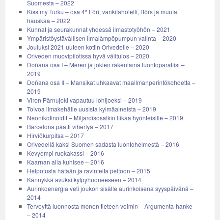
Suomesta – 2022
Kiss my Turku – osa 4* Föri, vankilahotelli, Börs ja muuta
hauskaa – 2022
Kunnat ja seurakunnat yhdessä ilmastotyöhön – 2021
Ympäristöystävällisen ilmalämpöpumpun valinta – 2020
Jouluksi 2021 uuteen kotiin Orivedelle – 2020
Oriveden muovipilotissa hyvä välitulos – 2020
Doñana osa I – Meren ja jokien rakentama luontoparatiisi –
2019
Doñana osa II – Mansikat uhkaavat maailmanperintökohdetta –
2019
Viron Pärnujoki vapautuu lohijoeksi – 2019
Toivoa ilmakehälle uusista kylmäaineista – 2019
Neonikotinoidit – Miljardisosatkin liikaa hyönteisille – 2019
Barcelona päätti vihertyä – 2017
Hirviökurpitsa – 2017
Orivedellä kaksi Suomen sadasta luontohelmestä – 2016
Kevyempi ruokakassi – 2016
Kaarnan alla kuhisee – 2016
Helpotusta hätään ja ravinteita peltoon – 2015
Kännykkä avuksi kylpyhuoneeseen – 2014
Aurinkoenergia veti joukon sisälle aurinkoisena syyspäivänä –
2014
Terveyttä luonnosta monen tieteen voimin – Argumenta-hanke
– 2014