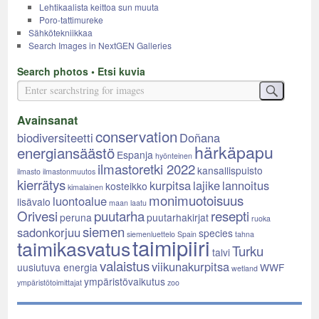
Lehtikaalista keittoa sun muuta
Poro-tattimureke
Sähkötekniikkaa
Search Images in NextGEN Galleries
Search photos • Etsi kuvia
Avainsanat
conservation
biodiversiteetti
Doñana
härkäpapu
energiansäästö
Espanja
hyönteinen
ilmastoretki 2022
kansallispuisto
ilmasto
ilmastonmuutos
kierrätys
kurpitsa
lajike
lannoitus
kosteikko
kimalainen
monimuotoisuus
luontoalue
lisävalo
maan laatu
Orivesi
puutarha
resepti
peruna
puutarhakirjat
ruoka
siemen
sadonkorjuu
species
siemenluettelo
Spain
tahna
taimipiiri
taimikasvatus
Turku
talvi
valaistus
viikunakurpitsa
uusiutuva energia
WWF
wetland
ympäristövaikutus
ympäristötoimittajat
zoo