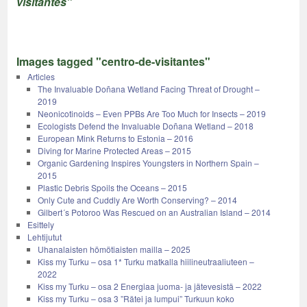
visitantes"
Images tagged "centro-de-visitantes"
Articles
The Invaluable Doñana Wetland Facing Threat of Drought –
2019
Neonicotinoids – Even PPBs Are Too Much for Insects – 2019
Ecologists Defend the Invaluable Doñana Wetland – 2018
European Mink Returns to Estonia – 2016
Diving for Marine Protected Areas – 2015
Organic Gardening Inspires Youngsters in Northern Spain –
2015
Plastic Debris Spoils the Oceans – 2015
Only Cute and Cuddly Are Worth Conserving? – 2014
Gilbert´s Potoroo Was Rescued on an Australian Island – 2014
Esittely
Lehtijutut
Uhanalaisten hömötiaisten mailla – 2025
Kiss my Turku – osa 1* Turku matkalla hiilineutraaliuteen –
2022
Kiss my Turku – osa 2 Energiaa juoma- ja jätevesistä – 2022
Kiss my Turku – osa 3 ”Rätei ja lumpui” Turkuun koko