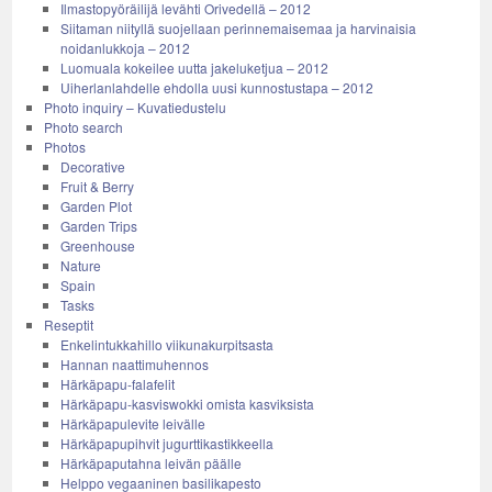
Ilmastopyöräilijä levähti Orivedellä – 2012
Siitaman niityllä suojellaan perinnemaisemaa ja harvinaisia
noidanlukkoja – 2012
Luomuala kokeilee uutta jakeluketjua – 2012
Uiherlanlahdelle ehdolla uusi kunnostustapa – 2012
Photo inquiry – Kuvatiedustelu
Photo search
Photos
Decorative
Fruit & Berry
Garden Plot
Garden Trips
Greenhouse
Nature
Spain
Tasks
Reseptit
Enkelintukkahillo viikunakurpitsasta
Hannan naattimuhennos
Härkäpapu-falafelit
Härkäpapu-kasviswokki omista kasviksista
Härkäpapulevite leivälle
Härkäpapupihvit jugurttikastikkeella
Härkäpaputahna leivän päälle
Helppo vegaaninen basilikapesto