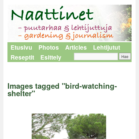
Etusivu
Photos
Articles
Lehtijutut
Reseptit
Esittely
Naattinet
>
Images tagged "bird-watching-shelter"
Images tagged "bird-watching-
shelter"