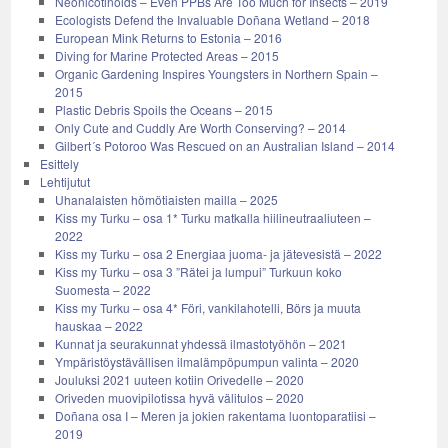
Neonicotinoids – Even PPBs Are Too Much for Insects – 2019
Ecologists Defend the Invaluable Doñana Wetland – 2018
European Mink Returns to Estonia – 2016
Diving for Marine Protected Areas – 2015
Organic Gardening Inspires Youngsters in Northern Spain –
2015
Plastic Debris Spoils the Oceans – 2015
Only Cute and Cuddly Are Worth Conserving? – 2014
Gilbert´s Potoroo Was Rescued on an Australian Island – 2014
Esittely
Lehtijutut
Uhanalaisten hömötiaisten mailla – 2025
Kiss my Turku – osa 1* Turku matkalla hiilineutraaliuteen –
2022
Kiss my Turku – osa 2 Energiaa juoma- ja jätevesistä – 2022
Kiss my Turku – osa 3 ”Rätei ja lumpui” Turkuun koko
Suomesta – 2022
Kiss my Turku – osa 4* Föri, vankilahotelli, Börs ja muuta
hauskaa – 2022
Kunnat ja seurakunnat yhdessä ilmastotyöhön – 2021
Ympäristöystävällisen ilmalämpöpumpun valinta – 2020
Jouluksi 2021 uuteen kotiin Orivedelle – 2020
Oriveden muovipilotissa hyvä välitulos – 2020
Doñana osa I – Meren ja jokien rakentama luontoparatiisi –
2019