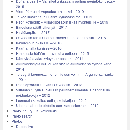
Doñana osa II – Mansikat uhkaavat maailmanperintökohdetta –
2019
Viron Pärnujoki vapautuu lohijoeksi – 2019
Toivoa ilmakehälle uusista kylmäaineista – 2019
Neonikotinoidit – Miljardisosatkin liikaa hyönteisille – 2019
Barcelona päätti vihertyä – 2017
Hirviökurpitsa – 2017
Orivedellä kaksi Suomen sadasta luontohelmestä – 2016
Kevyempi ruokakassi – 2016
Kaarnan alla kuhisee – 2016
Helpotusta hätään ja ravinteita peltoon – 2015
Kännykkä avuksi kylpyhuoneeseen – 2014
Aurinkoenergia veti joukon sisälle aurinkoisena syyspäivänä –
2014
Terveyttä luonnosta monen tieteen voimin – Argumenta-hanke
– 2014
Ilmastopyöräilijä levähti Orivedellä – 2012
Siitaman niityllä suojellaan perinnemaisemaa ja harvinaisia
noidanlukkoja – 2012
Luomuala kokeilee uutta jakeluketjua – 2012
Uiherlanlahdelle ehdolla uusi kunnostustapa – 2012
Photo inquiry – Kuvatiedustelu
Photo search
Photos
Decorative