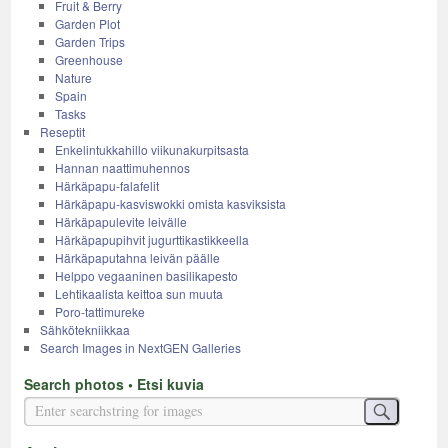
Fruit & Berry
Garden Plot
Garden Trips
Greenhouse
Nature
Spain
Tasks
Reseptit
Enkelintukkahillo viikunakurpitsasta
Hannan naattimuhennos
Härkäpapu-falafelit
Härkäpapu-kasviswokki omista kasviksista
Härkäpapulevite leivälle
Härkäpapupihvit jugurttikastikkeella
Härkäpaputahna leivän päälle
Helppo vegaaninen basilikapesto
Lehtikaalista keittoa sun muuta
Poro-tattimureke
Sähkötekniikkaa
Search Images in NextGEN Galleries
Search photos • Etsi kuvia