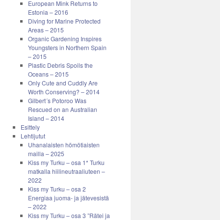
European Mink Returns to
Estonia – 2016
Diving for Marine Protected
Areas – 2015
Organic Gardening Inspires
Youngsters in Northern Spain
– 2015
Plastic Debris Spoils the
Oceans – 2015
Only Cute and Cuddly Are
Worth Conserving? – 2014
Gilbert´s Potoroo Was
Rescued on an Australian
Island – 2014
Esittely
Lehtijutut
Uhanalaisten hömötiaisten
mailla – 2025
Kiss my Turku – osa 1* Turku
matkalla hiilineutraaliuteen –
2022
Kiss my Turku – osa 2
Energiaa juoma- ja jätevesistä
– 2022
Kiss my Turku – osa 3 ”Rätei ja