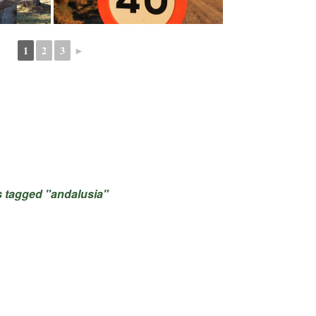
1
2
3
►
 tagged "andalusia"