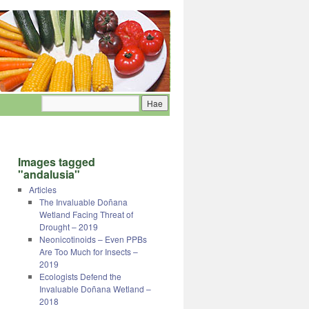
Images tagged
"andalusia"
Articles
The Invaluable Doñana
Wetland Facing Threat of
Drought – 2019
Neonicotinoids – Even PPBs
Are Too Much for Insects –
2019
Ecologists Defend the
Invaluable Doñana Wetland –
2018