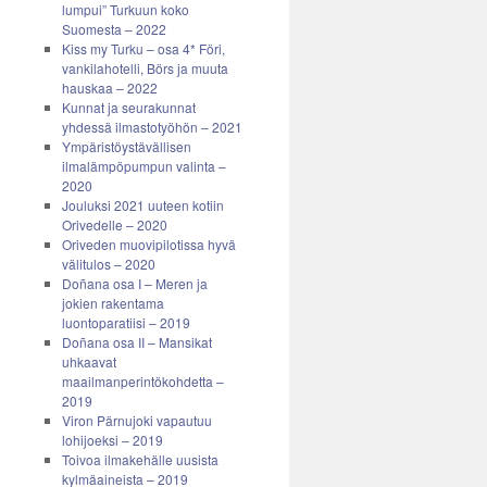
lumpui” Turkuun koko
Suomesta – 2022
Kiss my Turku – osa 4* Föri,
vankilahotelli, Börs ja muuta
hauskaa – 2022
Kunnat ja seurakunnat
yhdessä ilmastotyöhön – 2021
Ympäristöystävällisen
ilmalämpöpumpun valinta –
2020
Jouluksi 2021 uuteen kotiin
Orivedelle – 2020
Oriveden muovipilotissa hyvä
välitulos – 2020
Doñana osa I – Meren ja
jokien rakentama
luontoparatiisi – 2019
Doñana osa II – Mansikat
uhkaavat
maailmanperintökohdetta –
2019
Viron Pärnujoki vapautuu
lohijoeksi – 2019
Toivoa ilmakehälle uusista
kylmäaineista – 2019