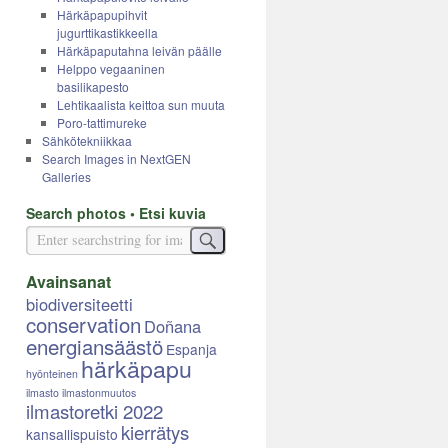
Härkäpapupihvit
jugurttikastikkeella
Härkäpaputahna leivän päälle
Helppo vegaaninen
basilikapesto
Lehtikaalista keittoa sun muuta
Poro-tattimureke
Sähkötekniikkaa
Search Images in NextGEN
Galleries
Search photos • Etsi kuvia
Avainsanat
biodiversiteetti
conservation
Doñana
energiansäästö
Espanja
härkäpapu
hyönteinen
ilmasto
ilmastonmuutos
ilmastoretki 2022
kierrätys
kansallispuisto