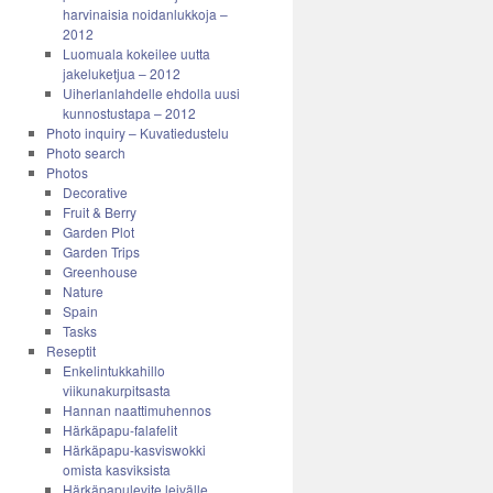
harvinaisia noidanlukkoja –
2012
Luomuala kokeilee uutta
jakeluketjua – 2012
Uiherlanlahdelle ehdolla uusi
kunnostustapa – 2012
Photo inquiry – Kuvatiedustelu
Photo search
Photos
Decorative
Fruit & Berry
Garden Plot
Garden Trips
Greenhouse
Nature
Spain
Tasks
Reseptit
Enkelintukkahillo
viikunakurpitsasta
Hannan naattimuhennos
Härkäpapu-falafelit
Härkäpapu-kasviswokki
omista kasviksista
Härkäpapulevite leivälle