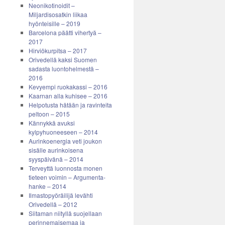
Neonikotinoidit –
Miljardisosatkin liikaa
hyönteisille – 2019
Barcelona päätti vihertyä –
2017
Hirviökurpitsa – 2017
Orivedellä kaksi Suomen
sadasta luontohelmestä –
2016
Kevyempi ruokakassi – 2016
Kaarnan alla kuhisee – 2016
Helpotusta hätään ja ravinteita
peltoon – 2015
Kännykkä avuksi
kylpyhuoneeseen – 2014
Aurinkoenergia veti joukon
sisälle aurinkoisena
syyspäivänä – 2014
Terveyttä luonnosta monen
tieteen voimin – Argumenta-
hanke – 2014
Ilmastopyöräilijä levähti
Orivedellä – 2012
Siitaman niityllä suojellaan
perinnemaisemaa ja