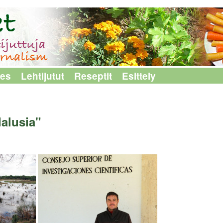
les
Lehtijutut
Reseptit
Esittely
alusia"