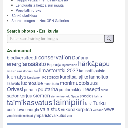
Lehtikaalista keittoa sun muuta
Poro-tattimureke
Sähkötekniikkaa
Search Images in NextGEN Galleries
Search photos • Etsi kuvia
Avainsanat
conservation
biodiversiteetti
Doñana
härkäpapu
energiansäästö
Espanja
hyönteinen
ilmastoretki 2022
kansallispuisto
ilmasto
ilmastonmuutos
kierrätys
kurpitsa
lajike
lannoitus
kosteikko
kimalainen
monimuotoisuus
luontoalue
lisävalo
maan laatu
Orivesi
puutarha
resepti
peruna
puutarhakirjat
ruoka
siemen
sadonkorjuu
species
siemenluettelo
Spain
tahna
taimipiiri
taimikasvatus
Turku
talvi
valaistus
viikunakurpitsa
uusiutuva energia
WWF
wetland
ympäristövaikutus
ympäristötoimittajat
zoo