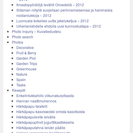
Ilmastopyöräilijä levähti Orivedellä – 2012
Siitaman niityllä suojellaan perinnemaisemaa ja harvinaisia
noidanlukkoja – 2012
Luomuala kokeilee uutta jakeluketjua – 2012
Uiherlanlahdelle ehdolla uusi kunnostustapa – 2012
Photo inquiry – Kuvatiedustelu
Photo search
Photos
Decorative
Fruit & Berry
Garden Plot
Garden Trips
Greenhouse
Nature
Spain
Tasks
Reseptit
Enkelintukkahillo viikunakurpitsasta
Hannan naattimuhennos
Härkäpapu-falafelit
Härkäpapu-kasviswokki omista kasviksista
Härkäpapulevite leivälle
Härkäpapupihvit jugurttikastikkeella
Härkäpaputahna leivän päälle
Helppo vegaaninen basilikapesto