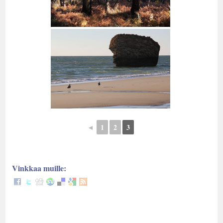
◄
1
2
3
Vinkkaa muille: