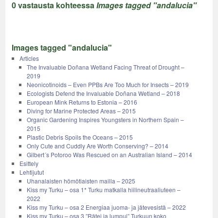
0 vastausta kohteessa
Images tagged "andalucia"
Images tagged "andalucia"
Articles
The Invaluable Doñana Wetland Facing Threat of Drought –
2019
Neonicotinoids – Even PPBs Are Too Much for Insects – 2019
Ecologists Defend the Invaluable Doñana Wetland – 2018
European Mink Returns to Estonia – 2016
Diving for Marine Protected Areas – 2015
Organic Gardening Inspires Youngsters in Northern Spain –
2015
Plastic Debris Spoils the Oceans – 2015
Only Cute and Cuddly Are Worth Conserving? – 2014
Gilbert´s Potoroo Was Rescued on an Australian Island – 2014
Esittely
Lehtijutut
Uhanalaisten hömötiaisten mailla – 2025
Kiss my Turku – osa 1* Turku matkalla hiilineutraaliuteen –
2022
Kiss my Turku – osa 2 Energiaa juoma- ja jätevesistä – 2022
Kiss my Turku – osa 3 ”Rätei ja lumpui” Turkuun koko