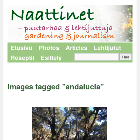
Etusivu
Photos
Articles
Lehtijutut
Reseptit
Esittely
Naattinet
>
Images tagged "andalucia"
Images tagged "andalucia"