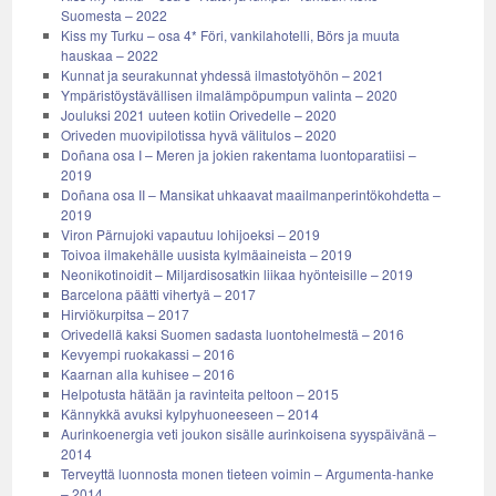
Suomesta – 2022
Kiss my Turku – osa 4* Föri, vankilahotelli, Börs ja muuta
hauskaa – 2022
Kunnat ja seurakunnat yhdessä ilmastotyöhön – 2021
Ympäristöystävällisen ilmalämpöpumpun valinta – 2020
Jouluksi 2021 uuteen kotiin Orivedelle – 2020
Oriveden muovipilotissa hyvä välitulos – 2020
Doñana osa I – Meren ja jokien rakentama luontoparatiisi –
2019
Doñana osa II – Mansikat uhkaavat maailmanperintökohdetta –
2019
Viron Pärnujoki vapautuu lohijoeksi – 2019
Toivoa ilmakehälle uusista kylmäaineista – 2019
Neonikotinoidit – Miljardisosatkin liikaa hyönteisille – 2019
Barcelona päätti vihertyä – 2017
Hirviökurpitsa – 2017
Orivedellä kaksi Suomen sadasta luontohelmestä – 2016
Kevyempi ruokakassi – 2016
Kaarnan alla kuhisee – 2016
Helpotusta hätään ja ravinteita peltoon – 2015
Kännykkä avuksi kylpyhuoneeseen – 2014
Aurinkoenergia veti joukon sisälle aurinkoisena syyspäivänä –
2014
Terveyttä luonnosta monen tieteen voimin – Argumenta-hanke
– 2014