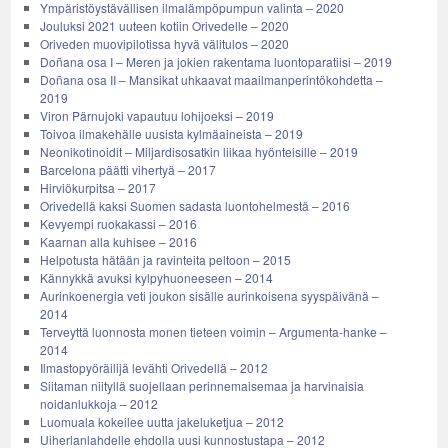
Ympäristöystävällisen ilmalämpöpumpun valinta – 2020
Jouluksi 2021 uuteen kotiin Orivedelle – 2020
Oriveden muovipilotissa hyvä välitulos – 2020
Doñana osa I – Meren ja jokien rakentama luontoparatiisi – 2019
Doñana osa II – Mansikat uhkaavat maailmanperintökohdetta –
2019
Viron Pärnujoki vapautuu lohijoeksi – 2019
Toivoa ilmakehälle uusista kylmäaineista – 2019
Neonikotinoidit – Miljardisosatkin liikaa hyönteisille – 2019
Barcelona päätti vihertyä – 2017
Hirviökurpitsa – 2017
Orivedellä kaksi Suomen sadasta luontohelmestä – 2016
Kevyempi ruokakassi – 2016
Kaarnan alla kuhisee – 2016
Helpotusta hätään ja ravinteita peltoon – 2015
Kännykkä avuksi kylpyhuoneeseen – 2014
Aurinkoenergia veti joukon sisälle aurinkoisena syyspäivänä –
2014
Terveyttä luonnosta monen tieteen voimin – Argumenta-hanke –
2014
Ilmastopyöräilijä levähti Orivedellä – 2012
Siitaman niityllä suojellaan perinnemaisemaa ja harvinaisia
noidanlukkoja – 2012
Luomuala kokeilee uutta jakeluketjua – 2012
Uiherlanlahdelle ehdolla uusi kunnostustapa – 2012