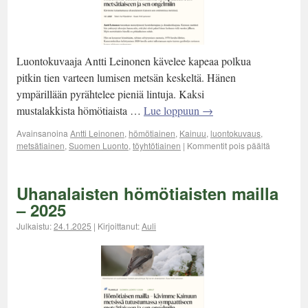
Luontokuvaaja Antti Leinonen kävelee kapeaa polkua
pitkin tien varteen lumisen metsän keskeltä. Hänen
ympärillään pyrähtelee pieniä lintuja. Kaksi
mustalakkista hömötiaista …
Lue loppuun
→
Avainsanoina
Antti Leinonen
,
hömötiainen
,
Kainuu
,
luontokuvaus
,
metsätiainen
,
Suomen Luonto
,
töyhtötiainen
|
Kommentit pois päältä
Uhanalaisten hömötiaisten mailla
– 2025
Julkaistu:
24.1.2025
|
Kirjoittanut:
Auli