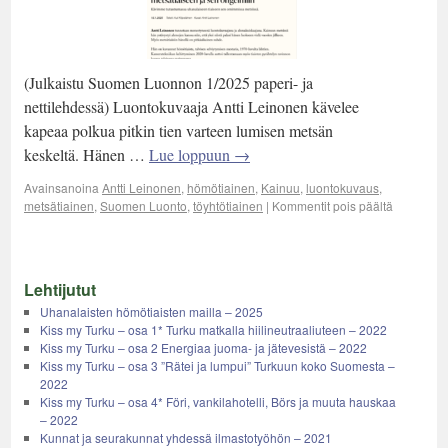
(Julkaistu Suomen Luonnon 1/2025 paperi- ja
nettilehdessä) Luontokuvaaja Antti Leinonen kävelee
kapeaa polkua pitkin tien varteen lumisen metsän
keskeltä. Hänen …
Lue loppuun
→
Avainsanoina
Antti Leinonen
,
hömötiainen
,
Kainuu
,
luontokuvaus
,
metsätiainen
,
Suomen Luonto
,
töyhtötiainen
|
Kommentit pois päältä
Lehtijutut
Uhanalaisten hömötiaisten mailla – 2025
Kiss my Turku – osa 1* Turku matkalla hiilineutraaliuteen – 2022
Kiss my Turku – osa 2 Energiaa juoma- ja jätevesistä – 2022
Kiss my Turku – osa 3 ”Rätei ja lumpui” Turkuun koko Suomesta –
2022
Kiss my Turku – osa 4* Föri, vankilahotelli, Börs ja muuta hauskaa
– 2022
Kunnat ja seurakunnat yhdessä ilmastotyöhön – 2021