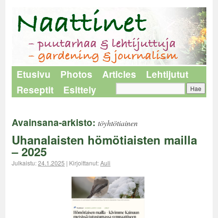
Etusivu
Photos
Articles
Lehtijutut
Reseptit
Esittely
Avainsana-arkisto:
töyhtötiainen
Uhanalaisten hömötiaisten mailla
– 2025
Julkaistu:
24.1.2025
|
Kirjoittanut:
Auli