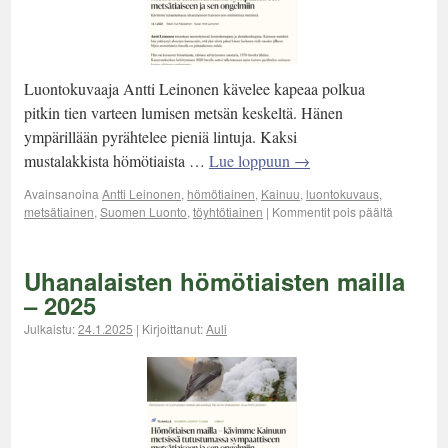
Luontokuvaaja Antti Leinonen kävelee kapeaa polkua
pitkin tien varteen lumisen metsän keskeltä. Hänen
ympärillään pyrähtelee pieniä lintuja. Kaksi
mustalakkista hömötiaista …
Lue loppuun
→
Avainsanoina
Antti Leinonen
,
hömötiainen
,
Kainuu
,
luontokuvaus
,
metsätiainen
,
Suomen Luonto
,
töyhtötiainen
|
Kommentit pois päältä
Uhanalaisten hömötiaisten mailla
– 2025
Julkaistu:
24.1.2025
|
Kirjoittanut:
Auli