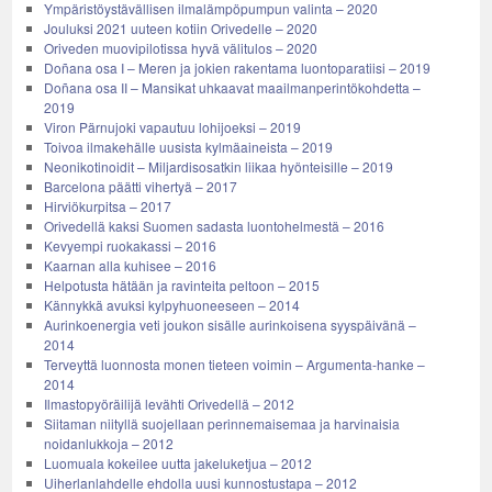
Ympäristöystävällisen ilmalämpöpumpun valinta – 2020
Jouluksi 2021 uuteen kotiin Orivedelle – 2020
Oriveden muovipilotissa hyvä välitulos – 2020
Doñana osa I – Meren ja jokien rakentama luontoparatiisi – 2019
Doñana osa II – Mansikat uhkaavat maailmanperintökohdetta –
2019
Viron Pärnujoki vapautuu lohijoeksi – 2019
Toivoa ilmakehälle uusista kylmäaineista – 2019
Neonikotinoidit – Miljardisosatkin liikaa hyönteisille – 2019
Barcelona päätti vihertyä – 2017
Hirviökurpitsa – 2017
Orivedellä kaksi Suomen sadasta luontohelmestä – 2016
Kevyempi ruokakassi – 2016
Kaarnan alla kuhisee – 2016
Helpotusta hätään ja ravinteita peltoon – 2015
Kännykkä avuksi kylpyhuoneeseen – 2014
Aurinkoenergia veti joukon sisälle aurinkoisena syyspäivänä –
2014
Terveyttä luonnosta monen tieteen voimin – Argumenta-hanke –
2014
Ilmastopyöräilijä levähti Orivedellä – 2012
Siitaman niityllä suojellaan perinnemaisemaa ja harvinaisia
noidanlukkoja – 2012
Luomuala kokeilee uutta jakeluketjua – 2012
Uiherlanlahdelle ehdolla uusi kunnostustapa – 2012