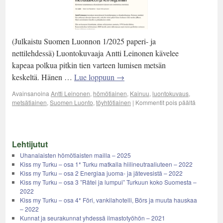
(Julkaistu Suomen Luonnon 1/2025 paperi- ja
nettilehdessä) Luontokuvaaja Antti Leinonen kävelee
kapeaa polkua pitkin tien varteen lumisen metsän
keskeltä. Hänen …
Lue loppuun
→
Avainsanoina
Antti Leinonen
,
hömötiainen
,
Kainuu
,
luontokuvaus
,
metsätiainen
,
Suomen Luonto
,
töyhtötiainen
|
Kommentit pois päältä
Lehtijutut
Uhanalaisten hömötiaisten mailla – 2025
Kiss my Turku – osa 1* Turku matkalla hiilineutraaliuteen – 2022
Kiss my Turku – osa 2 Energiaa juoma- ja jätevesistä – 2022
Kiss my Turku – osa 3 ”Rätei ja lumpui” Turkuun koko Suomesta –
2022
Kiss my Turku – osa 4* Föri, vankilahotelli, Börs ja muuta hauskaa
– 2022
Kunnat ja seurakunnat yhdessä ilmastotyöhön – 2021