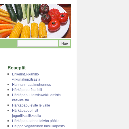
Reseptit
Enkelintukkahillo
viikunakurpitsasta
Hannan naattimuhennos
Härkäpapu-falafelit
Härkäpapu-kasviswokki omista
kasviksista
Härkäpapulevite leivälle
Härkäpapupihvit
jugurttikastikkeella
Härkäpaputahna leivän päälle
Helppo vegaaninen basilikapesto