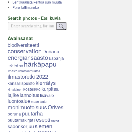
Lehtikaalista keittoa sun muuta
Poro-tattimureke
Search photos • Etsi kuvia
Avainsanat
biodiversiteetti
conservation
Doñana
energiansäästö
Espanja
härkäpapu
hyönteinen
ilmasto
ilmastonmuutos
ilmastoretki 2022
kierrätys
kansallispuisto
kurpitsa
kosteikko
kimalainen
lajike
lannoitus
lisävalo
luontoalue
maan laatu
monimuotoisuus
Orivesi
puutarha
peruna
resepti
puutarhakirjat
ruoka
siemen
sadonkorjuu
species