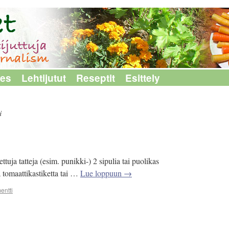
les
Lehtijutut
Reseptit
Esittely
i
uja tatteja (esim. punikki-) 2 sipulia tai puolikas
a tomaattikastiketta tai …
Lue loppuun
→
entti