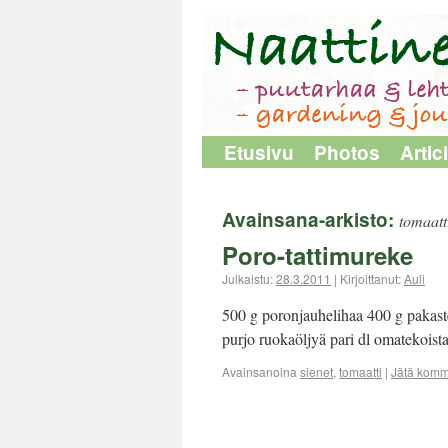
Etusivu
Photos
Artic
Avainsana-arkisto:
tomaatt
Poro-tattimureke
Julkaistu:
28.3.2011
|
Kirjoittanut:
Auli
500 g poronjauhelihaa 400 g pakastett
purjo ruokaöljyä pari dl omatekoist
Avainsanoina
sienet
,
tomaatti
|
Jätä komm