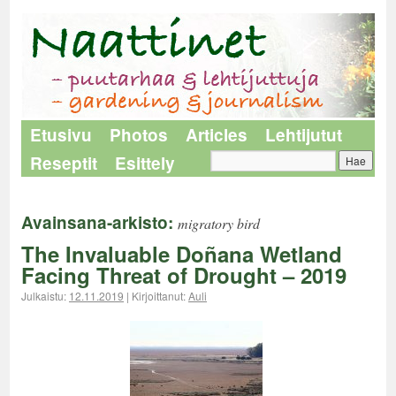
Etusivu
Photos
Articles
Lehtijutut
Reseptit
Esittely
Avainsana-arkisto:
migratory bird
The Invaluable Doñana Wetland
Facing Threat of Drought – 2019
Julkaistu:
12.11.2019
|
Kirjoittanut:
Auli