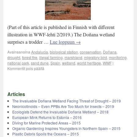
(Part of this article is published in Finnish with different
illustration in WWF-lehti 2/2019.) The Doñana wetland
surprises a trodder …
Lue loppuun
→
Avainsanoina
Andalucia
,
biological station
,
conservation
,
Doñana
,
drought
,
forest fire
,
illegal farming
,
marshland
,
migratory bird
,
monitoring
,
national park
,
sand dune
,
Spain
,
wetland
,
world heritage
,
WWF
|
Kommentit pois päältä
Articles
The Invaluable Doñana Wetland Facing Threat of Drought – 2019
Neonicotinoids – Even PPBs Are Too Much for Insects – 2019
Ecologists Defend the Invaluable Doñana Wetland – 2018
European Mink Returns to Estonia – 2016
Diving for Marine Protected Areas – 2015
Organic Gardening Inspires Youngsters in Northern Spain – 2015
Plastic Debris Spoils the Oceans – 2015