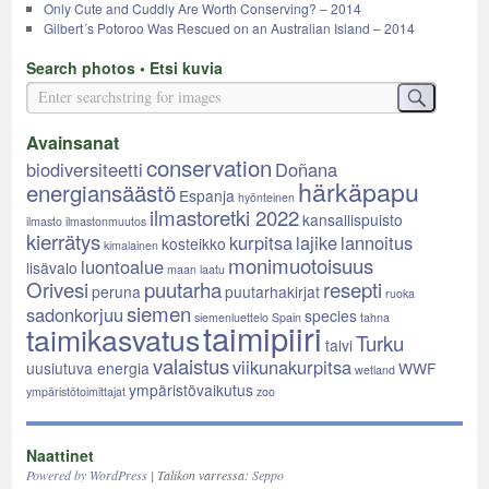
Only Cute and Cuddly Are Worth Conserving? – 2014
Gilbert´s Potoroo Was Rescued on an Australian Island – 2014
Search photos • Etsi kuvia
Avainsanat
conservation
biodiversiteetti
Doñana
härkäpapu
energiansäästö
Espanja
hyönteinen
ilmastoretki 2022
kansallispuisto
ilmasto
ilmastonmuutos
kierrätys
kurpitsa
lajike
lannoitus
kosteikko
kimalainen
monimuotoisuus
luontoalue
lisävalo
maan laatu
Orivesi
puutarha
resepti
peruna
puutarhakirjat
ruoka
siemen
sadonkorjuu
species
siemenluettelo
Spain
tahna
taimipiiri
taimikasvatus
Turku
talvi
valaistus
viikunakurpitsa
uusiutuva energia
WWF
wetland
ympäristövaikutus
ympäristötoimittajat
zoo
Naattinet
Powered by WordPress
| Talikon varressa:
Seppo