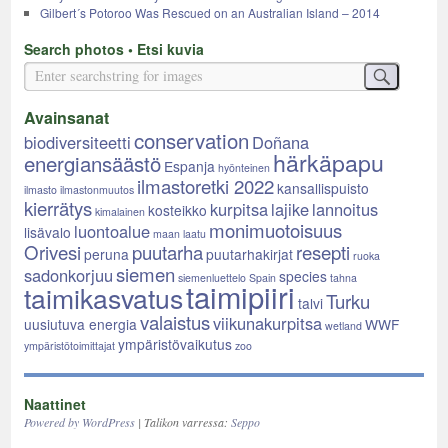
Gilbert´s Potoroo Was Rescued on an Australian Island – 2014
Search photos • Etsi kuvia
Avainsanat
conservation
biodiversiteetti
Doñana
härkäpapu
energiansäästö
Espanja
hyönteinen
ilmastoretki 2022
kansallispuisto
ilmasto
ilmastonmuutos
kierrätys
kurpitsa
lajike
lannoitus
kosteikko
kimalainen
monimuotoisuus
luontoalue
lisävalo
maan laatu
Orivesi
puutarha
resepti
peruna
puutarhakirjat
ruoka
siemen
sadonkorjuu
species
siemenluettelo
Spain
tahna
taimipiiri
taimikasvatus
Turku
talvi
valaistus
viikunakurpitsa
uusiutuva energia
WWF
wetland
ympäristövaikutus
ympäristötoimittajat
zoo
Naattinet
Powered by WordPress
| Talikon varressa:
Seppo