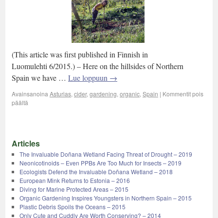
(This article was first published in Finnish in
Luomulehti 6/2015.) – Here on the hillsides of Northern
Spain we have …
Lue loppuun
→
Avainsanoina
Asturias
,
cider
,
gardening
,
organic
,
Spain
|
Kommentit pois
päältä
Articles
The Invaluable Doñana Wetland Facing Threat of Drought – 2019
Neonicotinoids – Even PPBs Are Too Much for Insects – 2019
Ecologists Defend the Invaluable Doñana Wetland – 2018
European Mink Returns to Estonia – 2016
Diving for Marine Protected Areas – 2015
Organic Gardening Inspires Youngsters in Northern Spain – 2015
Plastic Debris Spoils the Oceans – 2015
Only Cute and Cuddly Are Worth Conserving? – 2014