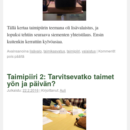
Tällä kertaa taimipiirin teemana oli lisävalaistus, ja
lopuksi tehtiin seuraava siementen yhteistilaus. Ensin
kuitenkin kerrattiin kylvöasiaa.
Avainsanoina
lisävalo
,
taimikasvatus
,
taimipiiri
,
valaistus
|
Kommentit
pois päältä
Taimipiiri 2: Tarvitsevatko taimet
yön ja päivän?
Julkaistu:
22.2.2016
|
Kirjoittanut:
Auli