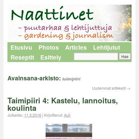
Etusivu
Photos
Articles
Lehtijutut
Reseptit
Esittely
Avainsana-arkisto:
taimipiiri
Uudemmat artikkelit
→
Taimipiiri 4: Kastelu, lannoitus,
koulinta
Julkaistu:
11.3.2016
|
Kirjoittanut:
Auli