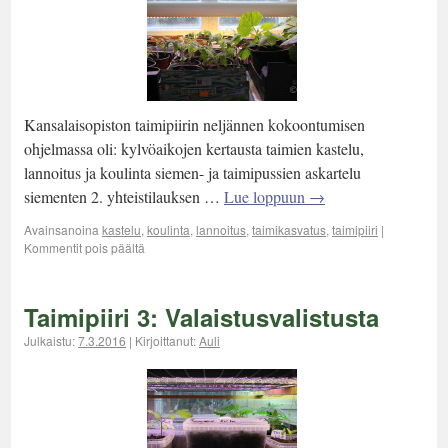
Kansalaisopiston taimipiirin neljännen kokoontumisen
ohjelmassa oli: kylvöaikojen kertausta taimien kastelu,
lannoitus ja koulinta siemen- ja taimipussien askartelu
siementen 2. yhteistilauksen …
Lue loppuun
→
Avainsanoina
kastelu
,
koulinta
,
lannoitus
,
taimikasvatus
,
taimipiiri
|
Kommentit pois päältä
Taimipiiri 3: Valaistusvalistusta
Julkaistu:
7.3.2016
|
Kirjoittanut:
Auli