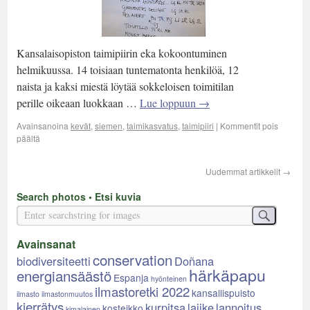
Kansalaisopiston taimipiirin eka kokoontuminen
helmikuussa. 14 toisiaan tuntematonta henkilöä, 12
naista ja kaksi miestä löytää sokkeloisen toimitilan
perille oikeaan luokkaan …
Lue loppuun
→
Avainsanoina
kevät
,
siemen
,
taimikasvatus
,
taimipiiri
|
Kommentit pois
päältä
Uudemmat artikkelit
→
Search photos • Etsi kuvia
Avainsanat
conservation
biodiversiteetti
Doñana
härkäpapu
energiansäästö
Espanja
hyönteinen
ilmastoretki 2022
kansallispuisto
ilmasto
ilmastonmuutos
kierrätys
kurpitsa
lajike
lannoitus
kosteikko
kimalainen