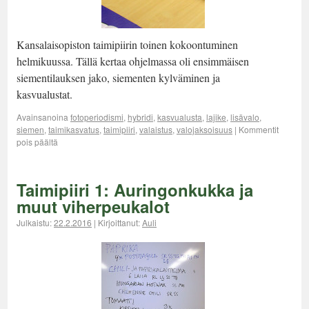
Kansalaisopiston taimipiirin toinen kokoontuminen
helmikuussa. Tällä kertaa ohjelmassa oli ensimmäisen
siementilauksen jako, siementen kylväminen ja
kasvualustat.
Avainsanoina
fotoperiodismi
,
hybridi
,
kasvualusta
,
lajike
,
lisävalo
,
siemen
,
taimikasvatus
,
taimipiiri
,
valaistus
,
valojaksoisuus
|
Kommentit
pois päältä
Taimipiiri 1: Auringonkukka ja
muut viherpeukalot
Julkaistu:
22.2.2016
|
Kirjoittanut:
Auli