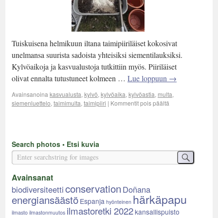
Tuiskuisena helmikuun iltana taimipiiriläiset kokosivat
unelmansa suurista sadoista yhteisiksi siementilauksiksi.
Kylvöaikoja ja kasvualustoja tutkittiin myös. Piiriläiset
olivat ennalta tutustuneet kolmeen …
Lue loppuun
→
Avainsanoina
kasvualusta
,
kylvö
,
kylvöaika
,
kylvöastia
,
multa
,
siemenluettelo
,
taimimulta
,
taimipiiri
|
Kommentit pois päältä
Search photos • Etsi kuvia
Avainsanat
conservation
biodiversiteetti
Doñana
härkäpapu
energiansäästö
Espanja
hyönteinen
ilmastoretki 2022
kansallispuisto
ilmasto
ilmastonmuutos