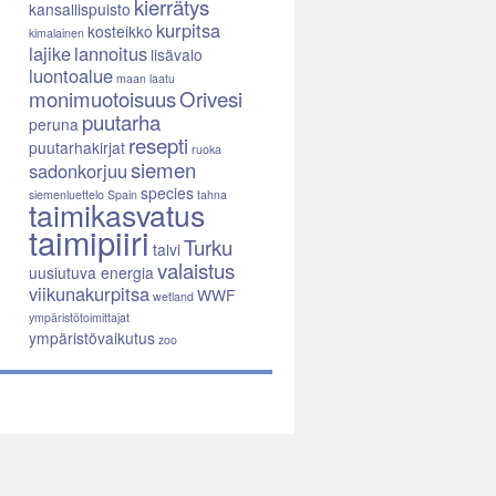
kierrätys
kansallispuisto
kurpitsa
kosteikko
kimalainen
lajike
lannoitus
lisävalo
luontoalue
maan laatu
monimuotoisuus
Orivesi
puutarha
peruna
resepti
puutarhakirjat
ruoka
siemen
sadonkorjuu
species
siemenluettelo
Spain
tahna
taimikasvatus
taimipiiri
Turku
talvi
valaistus
uusiutuva energia
viikunakurpitsa
WWF
wetland
ympäristötoimittajat
ympäristövaikutus
zoo