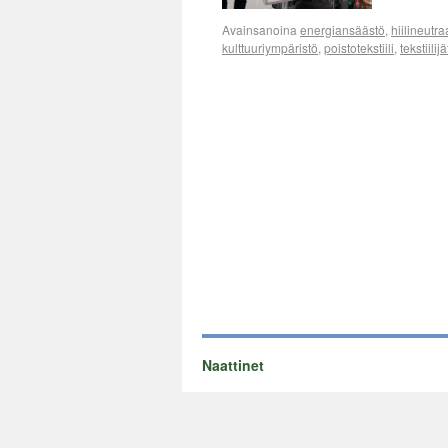
Avainsanoina
energiansäästö
,
hiilineutra
kulttuuriympäristö
,
poistotekstiili
,
tekstiilij
Naattinet