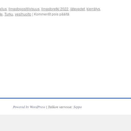
alius
,
ilmastopositiivisuus
,
ilmastoretki 2022
,
jätevedet
,
kierrätys
,
äte
,
Turku
,
vesihuolto
|
Kommentit pois päältä
Powered by WordPress
| Talikon varressa:
Seppo