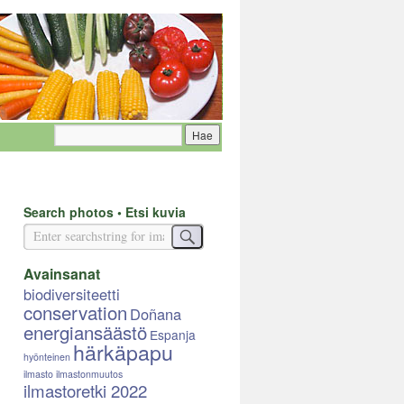
Search photos • Etsi kuvia
Avainsanat
biodiversiteetti
conservation
Doñana
energiansäästö
Espanja
härkäpapu
hyönteinen
ilmasto
ilmastonmuutos
ilmastoretki 2022