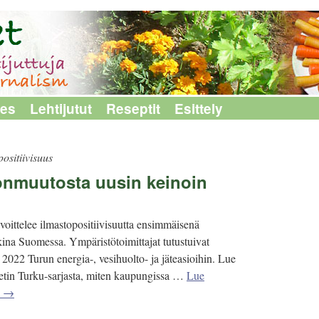
les
Lehtijutut
Reseptit
Esittely
positiivisuus
tonmuutosta uusin keinoin
voittelee ilmastopositiivisuutta ensimmäisenä
ina Suomessa. Ympäristötoimittajat tutustuivat
 2022 Turun energia-, vesihuolto- ja jäteasioihin. Lue
netin Turku-sarjasta, miten kaupungissa …
Lue
n
→