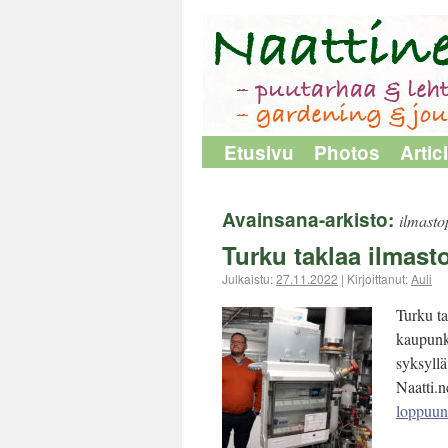
Etusivu
Photos
Artic
Avainsana-arkisto:
ilmasto
Turku taklaa ilmas
Julkaistu:
27.11.2022
|
Kirjoittanut:
Auli
Turku ta
kaupunk
syksyllä
Naatti.
loppuu